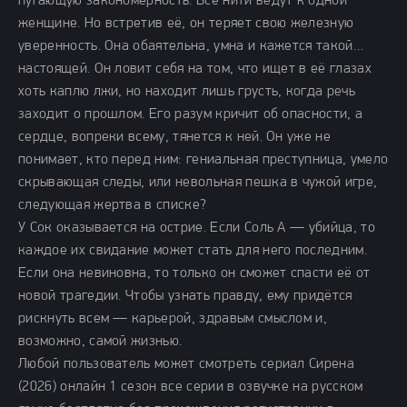
пугающую закономерность. Все нити ведут к одной
женщине. Но встретив её, он теряет свою железную
уверенность. Она обаятельна, умна и кажется такой…
настоящей. Он ловит себя на том, что ищет в её глазах
хоть каплю лжи, но находит лишь грусть, когда речь
заходит о прошлом. Его разум кричит об опасности, а
сердце, вопреки всему, тянется к ней. Он уже не
понимает, кто перед ним: гениальная преступница, умело
скрывающая следы, или невольная пешка в чужой игре,
следующая жертва в списке?
У Сок оказывается на острие. Если Соль А — убийца, то
каждое их свидание может стать для него последним.
Если она невиновна, то только он сможет спасти её от
новой трагедии. Чтобы узнать правду, ему придётся
рискнуть всем — карьерой, здравым смыслом и,
возможно, самой жизнью.
Любой пользователь может смотреть сериал Сирена
(2026) онлайн 1 сезон все серии в озвучке на русском