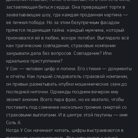
заставляющая биться сердца. Она превращает торги в
захватывающее шоу, где каждая проданная картина —
её личная победа. Но за этим безупречным фасадом
прячется леденящая тайна: каждый мужчина, который
признавался ей в любви, вскоре погибал. Выглядело всё
как трагические совпадения, страховые компании
закрывали дела без вопросов. Совпадение? Или
идеальное преступление?
У Сок — человек цифр и логики. Его стихия — документы
и отчёты. Как лучший следователь страховой компании,
он привык разматывать клубки мошеннических схем до
последней ниточки. Однажды поздним вечером ему
звонит аноним. Всего пара фраз, но их хватило, чтобы
поставить под сомнение несколько громких смертей со
страховыми выплатами. И в центре этой паутины — имя
Соль А.
Когда У Сок начинает копать, цифры выстраиваются в