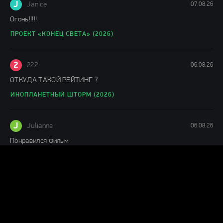
J
Janice
07.08.26
Огонь!!!!!
ПРОЕКТ «КОНЕЦ СВЕТА» (2026)
2
222
06.08.26
ОТКУДА ТАКОЙ РЕЙТИНГ ?
ИНОПЛАНЕТНЫЙ ШТОРМ (2026)
J
Julianne
06.08.26
Понравился фильм
ЛАКОМЫЙ КУСОК (2026)
Г
Гость Ольга
05.08.26
офигенный фильм!
ПРОЕКТ «КОНЕЦ СВЕТА» (2026)