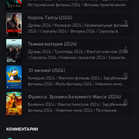
118 мин.
Исторические фильмы 2024 / Фильмы-приключения
2024 / Сериалы 2024 / Новинки сериалов 2024 /
Сериалы 4K / Фильмы 2024 / Сериалы в озвучке
Король Талсы (2024)
TVShows / Сериалы в озвучке LostFilm / Сериалы в
Драмы 2024 / Комедии 2024 / Криминальные фильмы
озвучке HDrezka Studio / Смотреть фильмы онлайн
2024 / Сериалы 2024 / Фильмы 2024 / Сериалы в
все серии по 45 минут
озвучке TVShows / Сериалы в озвучке LostFilm /
Сериалы в озвучке HDrezka Studio / Смотреть фильмы
Тёмная материя (2024)
онлайн
Драмы 2024 / Триллеры 2024 / Фантастические 2024
40 мин
/ Сериалы 2024 / Новинки сериалов 2024 / Сериалы
4K / Фильмы 2024 / Сериалы в озвучке TVShows /
Сериалы в озвучке LostFilm / Сериалы в озвучке
10 жизней (2024)
HDrezka Studio / Смотреть фильмы онлайн
Комедии 2024 / Фэнтези фильмы 2024 / Зарубежные
все серии по 45 мин.
фильмы 2024 / Мультфильмы 2024 / Новинки кино
2024 / Последние фильмы 2024 / Фильмы весны 2024
/ Фильмы 2024 / Популярные фильмы / Смотреть
Фуриоса: Хроники Безумного Макса (2024)
фильмы онлайн
Боевики 2024 / Фантастические 2024 / Зарубежные
88 мин.
фильмы 2024 / Новинки кино 2024 / Последние
фильмы 2024 / Фильмы лета 2024 / Фильмы 4K /
Фильмы 2024 / Популярные фильмы / Смотреть
фильмы онлайн
КОММЕНТАРИИ
148 мин.