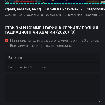
Удачи, веселья, не сдохни (2026)
Взрыв в Оклахома-Сити: Один день в истории Америки (2025)
Зверополис
Фильмы 2026 / Комедии 2026 / Фантастические фильмы 2026 / Зарубежные фильмы 2026 / Фильмы февраля 2026 / Последние фильмы 2026 / Новинки кино 2026 / Популярные фильмы / Смотреть фильмы онлайн
Фильмы 2025 / Исторические фильмы 2025 / Сериалы 2025 / Сериалы весны 2025 / Новинки сериалов 2025 / Смотреть фильмы онлайн
ОТЗЫВЫ И КОММЕНТАРИИ К СЕРИАЛУ ГОЯНИЯ:
РАДИАЦИОННАЯ АВАРИЯ (2026) (0)
Минимальная длина любого комментария - 50 знаков.
Все комментарии проходят модерацию