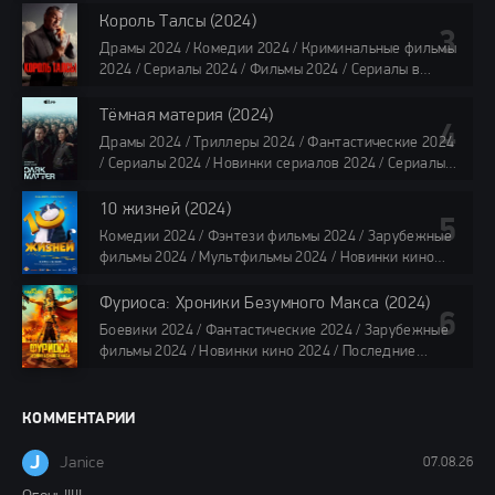
Сериалы 4K / Фильмы 2024 / Сериалы в озвучке
Король Талсы (2024)
TVShows / Сериалы в озвучке LostFilm / Сериалы в
Драмы 2024 / Комедии 2024 / Криминальные фильмы
озвучке HDrezka Studio / Смотреть фильмы онлайн
2024 / Сериалы 2024 / Фильмы 2024 / Сериалы в
все серии по 45 минут
озвучке TVShows / Сериалы в озвучке LostFilm /
Сериалы в озвучке HDrezka Studio / Смотреть фильмы
Тёмная материя (2024)
онлайн
Драмы 2024 / Триллеры 2024 / Фантастические 2024
40 мин
/ Сериалы 2024 / Новинки сериалов 2024 / Сериалы
4K / Фильмы 2024 / Сериалы в озвучке TVShows /
Сериалы в озвучке LostFilm / Сериалы в озвучке
10 жизней (2024)
HDrezka Studio / Смотреть фильмы онлайн
Комедии 2024 / Фэнтези фильмы 2024 / Зарубежные
все серии по 45 мин.
фильмы 2024 / Мультфильмы 2024 / Новинки кино
2024 / Последние фильмы 2024 / Фильмы весны 2024
/ Фильмы 2024 / Популярные фильмы / Смотреть
Фуриоса: Хроники Безумного Макса (2024)
фильмы онлайн
Боевики 2024 / Фантастические 2024 / Зарубежные
88 мин.
фильмы 2024 / Новинки кино 2024 / Последние
фильмы 2024 / Фильмы лета 2024 / Фильмы 4K /
Фильмы 2024 / Популярные фильмы / Смотреть
фильмы онлайн
КОММЕНТАРИИ
148 мин.
J
Janice
07.08.26