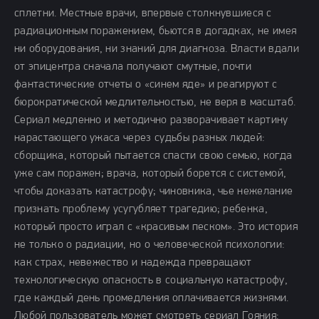
сплетни. Местные врачи, впервые столкнувшиеся с
радиационным поражением, бьются в догадках, не имея
ни оборудования, ни знаний для диагноза. Власти вдали
от эпицентра сначала получают смутные, почти
фантастические отчеты о «синем яде» и реагируют с
бюрократической медлительностью, не веря в масштаб.
Сериал медленно и методично разворачивает картину
нарастающего ужаса через судьбы разных людей:
сборщика, который пытается спасти свою семью, когда
уже сам поражен; врача, который борется с системой,
чтобы доказать катастрофу; чиновника, чье нежелание
признать проблему усугубляет трагедию; ребенка,
который просто играл с «красивым песком». Это история
не только о радиации, но о человеческой психологии:
как страх, невежество и надежда превращают
технологическую опасность в социальную катастрофу,
где каждый день промедления оплачивается жизнями.
Любой пользователь может смотреть сериал Гояния: