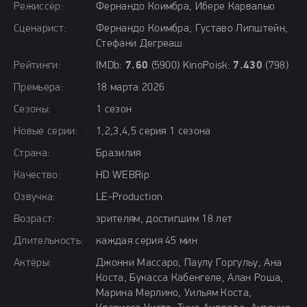
Режиссёр:
Фернандо Коимбра, Ибере Карвалью
Сценарист:
Фернандо Коимбра, Густаво Липштейн,
Стефани Дегреаш
Рейтинги:
IMDb:
7.60
(5900) KinoPoisk:
7.430
(798)
Премьера:
18 марта 2026
Сезоны:
1 сезон
Новые серии:
1,2,3,4,5 серия 1 сезона
Страна:
Бразилия
Качество:
HD WEBRip
Озвучка:
LE-Production
Возраст:
зрителям, достигшим 18 лет
Длительность:
каждая серия 45 мин
Актёры:
Джонни Массаро, Паулу Горгульу, Ана
Коста, Букасса Кабенгеле, Алан Роша,
Марина Мерлино, Уильям Коста,