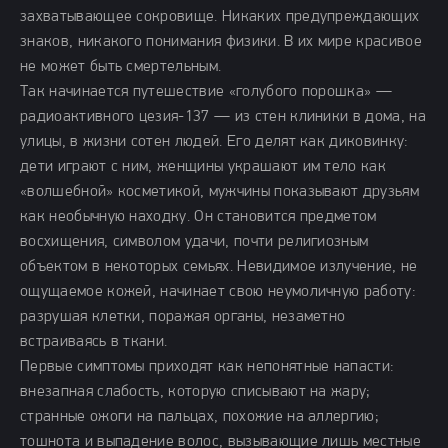
захватывающее сокровище. Никаких предупреждающих
знаков, никакого понимания физики. В их мире красивое
не может быть смертельным.
Так начинается путешествие «голубого порошка» —
радиоактивного цезия-137 — из стен клиники в дома, на
улицы, в жизни сотен людей. Его делят как диковинку:
дети играют с ним, женщины украшают им тело как
«волшебной» косметикой, мужчины показывают друзьям
как необычную находку. Он становится предметом
восхищения, символом удачи, почти религиозным
объектом в некоторых семьях. Невидимое излучение, не
ощущаемое кожей, начинает свою неумоличную работу:
разрушая клетки, поражая органы, незаметно
встраиваясь в ткани.
Первые симптомы приходят как непонятные напасти:
внезапная слабость, которую списывают на жару;
странные ожоги на пальцах, похожие на аллергию;
тошнота и выпадение волос, вызывающие лишь местные