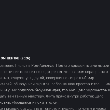
М ЦЕНТРЕ (2026)
овиденс Плейс» в Род-Айленде. Под его крышей тысячи людей
 почти никто из них не подозревал, что в самом сердце этого
интах, существует другой, совершенно секретный мир.
жителей, обнаружили скрытое, заброшенное пространство — чт
и. И у них родилась безумная идея, граничащая с художествен
ать там тайную квартиру. Жить прямо внутри работающего
охраны, уборщиков и покупателей.
ё приходилось делать в темноте и тишине, по ночам и через