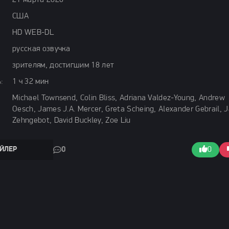
21 марта 2026
США
HD WEB-DL
русская озвучка
зрителям, достигшим 18 лет
:
1 ч 32 мин
Michael Townsend, Colin Bliss, Adriana Valdez-Young, Andrew
Oesch, James J.A. Mercer, Greta Scheing, Alexander Gebrail, 
Zehngebot, David Buckley, Zoe Liu
ЙЛЕР
0
0