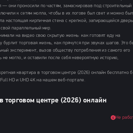
л — они проносили по частям, замаскировав под строительный
лючили к сетям молла, чтобы в их логове был свет и можно бы
ла настоящая кирпичная стена с крепкой, запирающейся дверь
 свой параллельный мир.
снимали на видео свою скрытую жизнь: как готовят еду на
у бурлит торговая жизнь, как прячутся при звуках шагов. Это 
ьный эксперимент, вызов обществу потребления из самого его
ь не могло, и оставили после себя невероятную историю,
ретная квартира в торговом центре (2026) онлайн бесплатно б
Full HD и UHD 4K на нашем веб-портале.
в торговом центре (2026) онлайн
Не рабо