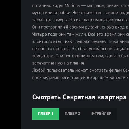
потайные ходы. Мебель — матрасы, диван, сто
мусор или коробки. Электричество тайком подк
заряжать камеры. Но их главным шедевром ста
Они построили её своими руками, скрыв вход в
Четыре года они там жили. Всё это время они 
электроплитке, как слушают музыку, пока вниз
не просто проказа. Это был уникальный социал
эпицентра. Они построили дом там, где его быт
запечатленную на пленке.
Любой пользователь может смотреть фильм Сек
прохождения регистрации в хорошем качестве 
Смотреть Секретная квартира 
ПЛЕЕР 1
ПЛЕЕР 2
ТРЕЙЛЕР