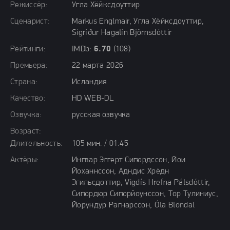
Режиссёр:
Угла Хёйксдоуттир
Сценарист:
Markus Englmair, Угла Хёйксдоуттир,
Sigríður Hagalín Björnsdóttir
Рейтинги:
IMDb:
6.70
(108)
Премьера:
22 марта 2026
Страна:
Исландия
Качество:
HD WEB-DL
Озвучка:
русская озвучка
Возраст:
Длительность:
105 мин. / 01:45
Актёры:
Ингвар Эггерт Сигюрдссон, Йои
Йоханнссон, Адндис Хрёдн
Эгильсдоттир, Vigdís Hrefna Pálsdóttir,
Сигюрдюр Сигюрйоунссон, Тор Тулиниус,
Йорундур Рагнарссон, Óla Blöndal