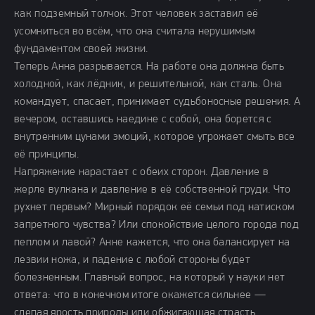
как подземный толчок. Этот человек заставил её
усомниться во всём, что она считала нерушимым
фундаментом своей жизни.
Теперь Анна разрывается. На работе она должна быть
холодной, как лёдник, и решительной, как сталь. Она
командует, спасает, принимает судьбоносные решения. А
вечером, оставшись наедине с собой, она борется с
внутренним цунами эмоций, которое угрожает смыть все
её принципы.
Напряжение нарастает с обеих сторон. Давление в
жерле вулкана и давление в её собственной груди. Что
рухнет первым? Мирный порядок её семьи под натиском
запретного чувства? Или спокойствие целого города под
пеплом и лавой? Анне кажется, что она балансирует на
лезвии ножа, и падение с любой стороны будет
болезненным. Главный вопрос, на который у науки нет
ответа: что в конечном итоге окажется сильнее —
слепая ярость природы или обжигающая страсть