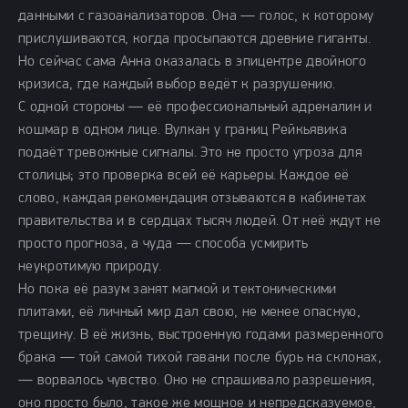
данными с газоанализаторов. Она — голос, к которому
прислушиваются, когда просыпаются древние гиганты.
Но сейчас сама Анна оказалась в эпицентре двойного
кризиса, где каждый выбор ведёт к разрушению.
С одной стороны — её профессиональный адреналин и
кошмар в одном лице. Вулкан у границ Рейкьявика
подаёт тревожные сигналы. Это не просто угроза для
столицы; это проверка всей её карьеры. Каждое её
слово, каждая рекомендация отзываются в кабинетах
правительства и в сердцах тысяч людей. От неё ждут не
просто прогноза, а чуда — способа усмирить
неукротимую природу.
Но пока её разум занят магмой и тектоническими
плитами, её личный мир дал свою, не менее опасную,
трещину. В её жизнь, выстроенную годами размеренного
брака — той самой тихой гавани после бурь на склонах,
— ворвалось чувство. Оно не спрашивало разрешения,
оно просто было, такое же мощное и непредсказуемое,