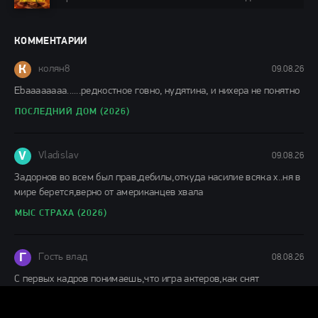
фильмы 2024 / Фильмы лета 2024 / Фильмы 4K /
Фильмы 2024 / Популярные фильмы / Смотреть
фильмы онлайн
КОММЕНТАРИИ
148 мин.
К
колян8
09.08.26
Еbaaaaaaaa......редкостное говно, нудятина, и нихера не понятно
ПОСЛЕДНИЙ ДОМ (2026)
V
Vladislav
09.08.26
Задорнов во всем был прав,дебилы,откуда насилие всяка х..ня в
мире берется,верно от американцев хвала
МЫС СТРАХА (2026)
Г
Гость влад
08.08.26
С первых кадров понимаешь,что игра актеров,как снят
фильм,заслуживает просмотра. отличное кино.
ПОСЛЕДНИЙ ДОМ (2026)