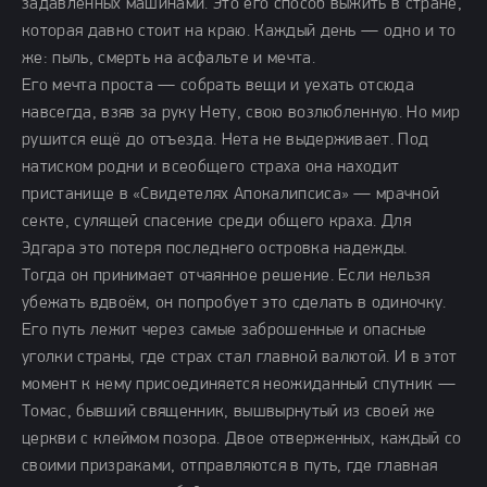
задавленных машинами. Это его способ выжить в стране,
которая давно стоит на краю. Каждый день — одно и то
же: пыль, смерть на асфальте и мечта.
Его мечта проста — собрать вещи и уехать отсюда
навсегда, взяв за руку Нету, свою возлюбленную. Но мир
рушится ещё до отъезда. Нета не выдерживает. Под
натиском родни и всеобщего страха она находит
пристанище в «Свидетелях Апокалипсиса» — мрачной
секте, сулящей спасение среди общего краха. Для
Эдгара это потеря последнего островка надежды.
Тогда он принимает отчаянное решение. Если нельзя
убежать вдвоём, он попробует это сделать в одиночку.
Его путь лежит через самые заброшенные и опасные
уголки страны, где страх стал главной валютой. И в этот
момент к нему присоединяется неожиданный спутник —
Томас, бывший священник, вышвырнутый из своей же
церкви с клеймом позора. Двое отверженных, каждый со
своими призраками, отправляются в путь, где главная