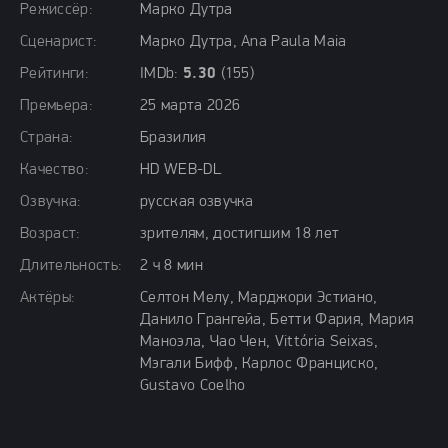
Режиссёр:
Марко Дутра
Сценарист:
Марко Дутра, Ana Paula Maia
Рейтинги:
IMDb:
5.30
(155)
Премьера:
25 марта 2026
Страна:
Бразилия
Качество:
HD WEB-DL
Озвучка:
русская озвучка
Возраст:
зрителям, достигшим 18 лет
Длительность:
2 ч 8 мин
Актёры:
Селтон Мелу, Марджори Эстиано,
Данило Грангейа, Бетти Фария, Мария
Маноэла, Чао Чен, Vittória Seixas,
Мэгали Бифф, Карлос Франциско,
Gustavo Coelho