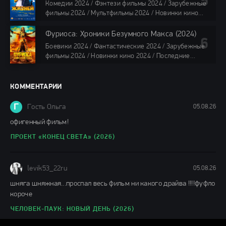
Комедии 2024 / Фэнтези фильмы 2024 / Зарубежные
все серии по 45 мин.
фильмы 2024 / Мультфильмы 2024 / Новинки кино
2024 / Последние фильмы 2024 / Фильмы весны 2024
/ Фильмы 2024 / Популярные фильмы / Смотреть
Фуриоса: Хроники Безумного Макса (2024)
фильмы онлайн
Боевики 2024 / Фантастические 2024 / Зарубежные
88 мин.
фильмы 2024 / Новинки кино 2024 / Последние
фильмы 2024 / Фильмы лета 2024 / Фильмы 4K /
Фильмы 2024 / Популярные фильмы / Смотреть
фильмы онлайн
КОММЕНТАРИИ
148 мин.
Г
Гость Ольга
05.08.26
офигенный фильм!
ПРОЕКТ «КОНЕЦ СВЕТА» (2026)
levik53_22ru
05.08.26
шняга шняжная...проспал весь фильм ни какого драйва !!!!фуфло
короче
ЧЕЛОВЕК-ПАУК: НОВЫЙ ДЕНЬ (2026)