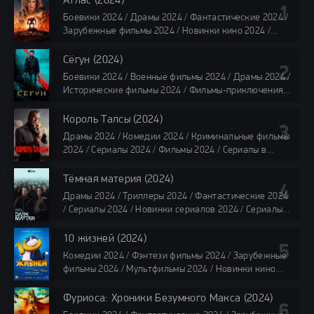
Атлас (2024)
Боевики 2024 / Драмы 2024 / Фантастические 2024 /
Зарубежные фильмы 2024 / Новинки кино 2024 /
Последние фильмы 2024 / Фильмы лета 2024 /
Фильмы 4K / Фильмы 2024 / Популярные фильмы /
Сёгун (2024)
Смотреть фильмы онлайн
Боевики 2024 / Военные фильмы 2024 / Драмы 2024 /
118 мин.
Исторические фильмы 2024 / Фильмы-приключения
2024 / Сериалы 2024 / Новинки сериалов 2024 /
Сериалы 4K / Фильмы 2024 / Сериалы в озвучке
Король Талсы (2024)
TVShows / Сериалы в озвучке LostFilm / Сериалы в
Драмы 2024 / Комедии 2024 / Криминальные фильмы
озвучке HDrezka Studio / Смотреть фильмы онлайн
2024 / Сериалы 2024 / Фильмы 2024 / Сериалы в
все серии по 45 минут
озвучке TVShows / Сериалы в озвучке LostFilm /
Сериалы в озвучке HDrezka Studio / Смотреть фильмы
Тёмная материя (2024)
онлайн
Драмы 2024 / Триллеры 2024 / Фантастические 2024
40 мин
/ Сериалы 2024 / Новинки сериалов 2024 / Сериалы
4K / Фильмы 2024 / Сериалы в озвучке TVShows /
Сериалы в озвучке LostFilm / Сериалы в озвучке
10 жизней (2024)
HDrezka Studio / Смотреть фильмы онлайн
Комедии 2024 / Фэнтези фильмы 2024 / Зарубежные
все серии по 45 мин.
фильмы 2024 / Мультфильмы 2024 / Новинки кино
2024 / Последние фильмы 2024 / Фильмы весны 2024
/ Фильмы 2024 / Популярные фильмы / Смотреть
Фуриоса: Хроники Безумного Макса (2024)
фильмы онлайн