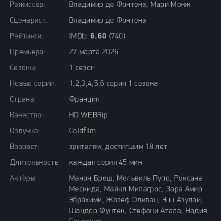
Режиссёр:
Владимир де Фонтенэ, Мари Монж
Сценарист:
Владимир де Фонтенэ
Рейтинги:
IMDb:
6.60
(740)
Премьера:
27 марта 2026
Сезоны:
1 сезон
Новые серии:
1,2,3,4,5,6 серия 1 сезона
Страна:
Франция
Качество:
HD WEBRip
Озвучка:
Coldfilm
Возраст:
зрителям, достигшим 18 лет
Длительность:
каждая серия 45 мин
Актёры:
Манон Бреш, Мельвиль Пупо, Роксана
Мескида, Майкл Милагрос, Зара Амир
Эбрахими, Жозеф Оливан, Энн Азулай,
Шандор Фунтек, Стефани Атала, Надия