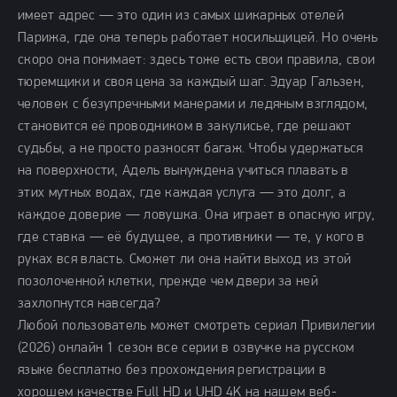
имеет адрес — это один из самых шикарных отелей
Парижа, где она теперь работает носильщицей. Но очень
скоро она понимает: здесь тоже есть свои правила, свои
тюремщики и своя цена за каждый шаг. Эдуар Гальзен,
человек с безупречными манерами и ледяным взглядом,
становится её проводником в закулисье, где решают
судьбы, а не просто разносят багаж. Чтобы удержаться
на поверхности, Адель вынуждена учиться плавать в
этих мутных водах, где каждая услуга — это долг, а
каждое доверие — ловушка. Она играет в опасную игру,
где ставка — её будущее, а противники — те, у кого в
руках вся власть. Сможет ли она найти выход из этой
позолоченной клетки, прежде чем двери за ней
захлопнутся навсегда?
Любой пользователь может смотреть сериал Привилегии
(2026) онлайн 1 сезон все серии в озвучке на русском
языке бесплатно без прохождения регистрации в
хорошем качестве Full HD и UHD 4K на нашем веб-