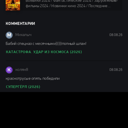
Боевики 2024 / Фантастические 2024 / Зарубежные
88 мин.
фильмы 2024 / Новинки кино 2024 / Последние
фильмы 2024 / Фильмы лета 2024 / Фильмы 4K /
Фильмы 2024 / Популярные фильмы / Смотреть
фильмы онлайн
КОММЕНТАРИИ
148 мин.
М
Михалыч
08.08.26
Бабий спецназ с месячными)))))полный шлак!
КАТАСТРОФА. УДАР ИЗ КОСМОСА (2026)
К
колян8
08.08.26
краснотрусые опять победили
СУПЕРГЁРЛ (2026)
О
Отец Димитрий
07.08.26
искутао, полная бредятина - это ваш комментарий! Фильм
офигенен. Никакой сынок в написании сценария к данному
ДЕНЬ РАЗОБЛАЧЕНИЯ (2026)