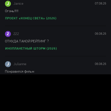
J
Janice
07.08.26
Огонь!!!!!
ПРОЕКТ «КОНЕЦ СВЕТА» (2026)
2
222
06.08.26
ОТКУДА ТАКОЙ РЕЙТИНГ ?
ИНОПЛАНЕТНЫЙ ШТОРМ (2026)
J
Julianne
06.08.26
Понравился фильм
ЛАКОМЫЙ КУСОК (2026)
Г
Гость Ольга
05.08.26
офигенный фильм!
ПРОЕКТ «КОНЕЦ СВЕТА» (2026)