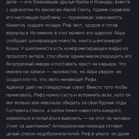
деле — его ближайшие друзья Кайла и Ксандер, вместе
с адвокатом по кризисам Айрой Слитц, годами скрывали
его настоящую проблему — героиновую зависимость.
Кажется, худшее позади. Риф чист, здоров и готов
вернуться. Но именно в этот момент его адвокат Айра
сообщает шокирующую новость: некто шантажирует
Хоука. У шантажиста есть компрометирующее видео из
прошлого актёра, способное одним махом разрушить его
безупречный имидж и поставить крест на карьере. Что
именно на записи — неизвестно, но Айра уверен: её
создал кто-то, кто люто ненавидит Рифа.
Адвокат даёт нестандартный совет. Вместо того чтобы
паниковать, Рифу нужно сесть и вспомнить всех, кого он
мог вольно или невольно обидеть за свои бурные годы.
Составить список, а затем лично навестить каждого,
извиниться и попытаться выяснить — не этот ли человек
стоит за шантажом? Антикризисная команда готовит
целый список недоброжелателей. Риф в ужасе: он даже