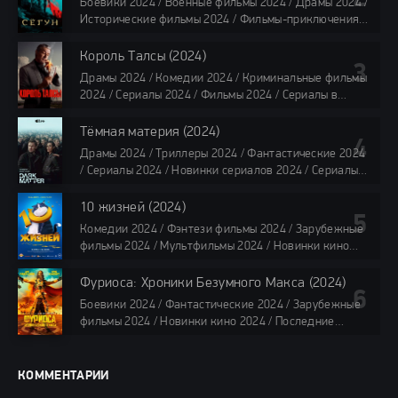
Боевики 2024 / Военные фильмы 2024 / Драмы 2024 /
118 мин.
Исторические фильмы 2024 / Фильмы-приключения
2024 / Сериалы 2024 / Новинки сериалов 2024 /
Сериалы 4K / Фильмы 2024 / Сериалы в озвучке
Король Талсы (2024)
TVShows / Сериалы в озвучке LostFilm / Сериалы в
Драмы 2024 / Комедии 2024 / Криминальные фильмы
озвучке HDrezka Studio / Смотреть фильмы онлайн
2024 / Сериалы 2024 / Фильмы 2024 / Сериалы в
все серии по 45 минут
озвучке TVShows / Сериалы в озвучке LostFilm /
Сериалы в озвучке HDrezka Studio / Смотреть фильмы
Тёмная материя (2024)
онлайн
Драмы 2024 / Триллеры 2024 / Фантастические 2024
40 мин
/ Сериалы 2024 / Новинки сериалов 2024 / Сериалы
4K / Фильмы 2024 / Сериалы в озвучке TVShows /
Сериалы в озвучке LostFilm / Сериалы в озвучке
10 жизней (2024)
HDrezka Studio / Смотреть фильмы онлайн
Комедии 2024 / Фэнтези фильмы 2024 / Зарубежные
все серии по 45 мин.
фильмы 2024 / Мультфильмы 2024 / Новинки кино
2024 / Последние фильмы 2024 / Фильмы весны 2024
/ Фильмы 2024 / Популярные фильмы / Смотреть
Фуриоса: Хроники Безумного Макса (2024)
фильмы онлайн
Боевики 2024 / Фантастические 2024 / Зарубежные
88 мин.
фильмы 2024 / Новинки кино 2024 / Последние
фильмы 2024 / Фильмы лета 2024 / Фильмы 4K /
Фильмы 2024 / Популярные фильмы / Смотреть
фильмы онлайн
КОММЕНТАРИИ
148 мин.