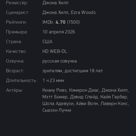
Режиссёр:
Джона Хилл
Сценарист:
Джона Хилл, Ezra Woods
Рейтинги:
IMDb:
4.70
(1500)
Премьера:
10 апреля 2026
Страна:
США
Качество:
HD WEB-DL
Озвучка:
русская озвучка
Возраст:
зрителям, достигшим 18 лет
Длительность:
1 ч 23 мин
Актёры:
Киану Ривз, Кэмерон Диас, Джона Хилл,
Мэтт Бомер, Дэвид Спейд, Кайя Гербер,
Шола Адевузи, Айви Волк, Лаверн Кокс,
Сьюзэн Луччи