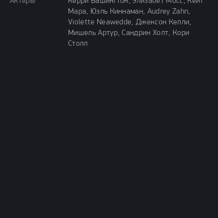
Актёры:
Керри Вашингтон, Элизабет Мосс, Кейт
Мара, Юэль Киннаман, Audrey Zahn,
Violette Neawedde, Джексон Келли,
Мишель Артур, Сандрин Холт, Кори
Столл