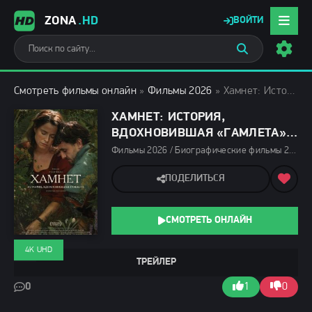
ZONA
.HD
ВОЙТИ
Смотреть фильмы онлайн
»
Фильмы 2026
» Хамнет: История, вдохновившая «Гамлета» (2026)
ХАМНЕТ: ИСТОРИЯ,
ВДОХНОВИВШАЯ «ГАМЛЕТА»
(2026)
Фильмы 2026 / Биографические фильмы 2026 / Драмы 2026 / Последние фильмы 2026 / Фильмы апреля 2026 / Новинки кино 2026 / Зарубежные фильмы 2026 / Фильмы 4K / Фильмы весны 2026 / Смотреть фильмы онлайн
ПОДЕЛИТЬСЯ
СМОТРЕТЬ ОНЛАЙН
4K UHD
ТРЕЙЛЕР
0
1
0