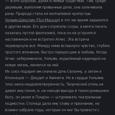
— в его шорохах, духах и живых существах. Там, среди
деревьев, выполняя привычные дела, она залечивала
раны. Природа стала её молчаливой крепостью.
Уильям Шекспир (Пол Мескал)
в это же время задыхался
в другом мире. Его дом сотрясали ссоры, а мечта писать
казалась пустой фантазией, пока он не устроился
наставником и не встретил Агнес. Эта встреча
перевернула всё. Между ними вспыхнуло чувство, глубже
простого влечения, быстро переросшее в любовь. Когда
Агнес забеременела, Уильям, окрылённый надеждой на
новую жизнь, женился на ней.
Их союз подарил им сначала дочь Сюзанну, а затем и
близнецов — Джудит и Хамнета. Но в сердце Уильяма
тихо жила неудовлетворённость. Творческий огонь не
давал ему покоя, и, не находя выхода в тихом домашнем
быту, он уехал в Лондон — штурмовать театральные
подмостки. Столица дала ему славу и признание, но
взамен забрала годы, которые он мог бы провести с