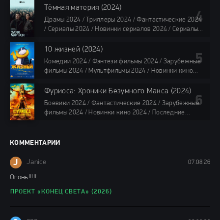
Сериалы в озвучке HDrezka Studio / Смотреть фильмы
Тёмная материя (2024)
онлайн
Драмы 2024 / Триллеры 2024 / Фантастические 2024
40 мин
/ Сериалы 2024 / Новинки сериалов 2024 / Сериалы
4K / Фильмы 2024 / Сериалы в озвучке TVShows /
Сериалы в озвучке LostFilm / Сериалы в озвучке
10 жизней (2024)
HDrezka Studio / Смотреть фильмы онлайн
Комедии 2024 / Фэнтези фильмы 2024 / Зарубежные
все серии по 45 мин.
фильмы 2024 / Мультфильмы 2024 / Новинки кино
2024 / Последние фильмы 2024 / Фильмы весны 2024
/ Фильмы 2024 / Популярные фильмы / Смотреть
Фуриоса: Хроники Безумного Макса (2024)
фильмы онлайн
Боевики 2024 / Фантастические 2024 / Зарубежные
88 мин.
фильмы 2024 / Новинки кино 2024 / Последние
фильмы 2024 / Фильмы лета 2024 / Фильмы 4K /
Фильмы 2024 / Популярные фильмы / Смотреть
фильмы онлайн
КОММЕНТАРИИ
148 мин.
J
Janice
07.08.26
Огонь!!!!!
ПРОЕКТ «КОНЕЦ СВЕТА» (2026)