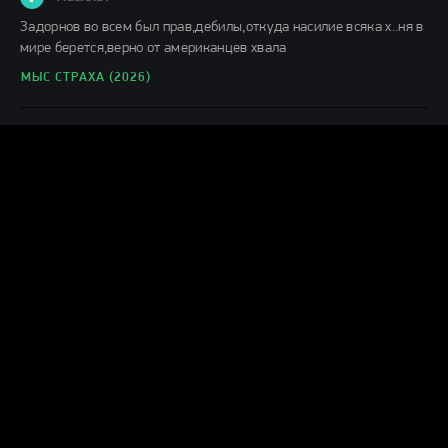
Задорнов во всем был прав,дебилы,откуда насилие всяка х..ня в
мире берется,верно от американцев хвала
МЫС СТРАХА (2026)
Г
Гость влад
08.08.26
С первых кадров понимаешь,что игра актеров,как снят
фильм,заслуживает просмотра. отличное кино.
ПОСЛЕДНИЙ ДОМ (2026)
М
Михалыч
08.08.26
Бабий спецназ с месячными)))))полный шлак!
КАТАСТРОФА. УДАР ИЗ КОСМОСА (2026)
К
колян8
08.08.26
краснотрусые опять победили