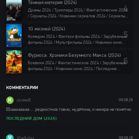
Сериалы в озвучке HDrezka Studio / Смотреть фильмы
Тёмная материя (2024)
онлайн
Драмы 2024 / Триллеры 2024 / Фантастические 2024
40 мин
/ Сериалы 2024 / Новинки сериалов 2024 / Сериалы
4K / Фильмы 2024 / Сериалы в озвучке TVShows /
Сериалы в озвучке LostFilm / Сериалы в озвучке
10 жизней (2024)
HDrezka Studio / Смотреть фильмы онлайн
Комедии 2024 / Фэнтези фильмы 2024 / Зарубежные
все серии по 45 мин.
фильмы 2024 / Мультфильмы 2024 / Новинки кино
2024 / Последние фильмы 2024 / Фильмы весны 2024
/ Фильмы 2024 / Популярные фильмы / Смотреть
Фуриоса: Хроники Безумного Макса (2024)
фильмы онлайн
Боевики 2024 / Фантастические 2024 / Зарубежные
88 мин.
фильмы 2024 / Новинки кино 2024 / Последние
фильмы 2024 / Фильмы лета 2024 / Фильмы 4K /
Фильмы 2024 / Популярные фильмы / Смотреть
фильмы онлайн
КОММЕНТАРИИ
148 мин.
К
колян8
09.08.26
Еbaaaaaaaa......редкостное говно, нудятина, и нихера не понятно
ПОСЛЕДНИЙ ДОМ (2026)
V
Vladislav
09.08.26