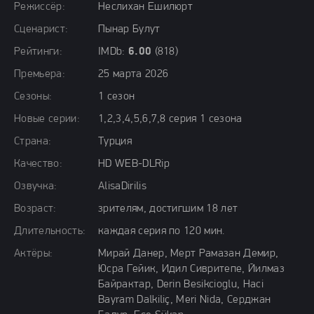
Режиссёр:
Неслихан Ешилюрт
Сценарист:
Пынар Булут
Рейтинги:
IMDb:
6.00
(818)
Премьера:
25 марта 2026
Сезоны:
1 сезон
Новые серии:
1,2,3,4,5,6,7,8 серия 1 сезона
Страна:
Турция
Качество:
HD WEB-DLRip
Озвучка:
AlisaDirilis
Возраст:
зрителям, достигшим 18 лет
Длительность:
каждая серия по 120 мин.
Актёры:
Мирай Данер, Мерт Рамазан Демир,
Юсра Гейик, Идил Сивритепе, Йилмаз
Байрактар, Derin Besikcioglu, Haci
Bayram Dalkiliç, Meri Nida, Серджан