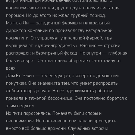
встретились при неожиданных обстоятельствах. В
конечном счёте нашли друг в друге опору и силы для
перемен. Но до этого их ждал трудный период.
Мэттью Ли — загадочный фермер и генеральный
директор компании по производству натуральной
косметики. Он управляет уникальной фермой, где
выращивают «чудо-ингредиенты». Внешне — строгий
распорядок и безупречный фасад. Но внутри — глубокая
боль и секрет. Он тщательно оберегает свою тайну от
всех.
Дам Ён Чжин — телеведущая, эксперт по домашним
покупкам. Она знаменита тем, что умеет распродать
любой товар до нуля. Но её одержимость работой
привела к тяжёлой бессоннице. Она постоянно борется с
этим недугом.
Их пути пересеклись. Поначалу были споры и
непонимание. Но постепенно они начали проводить
вместе всё больше времени. Случайные встречи