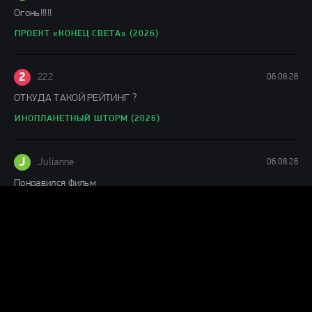
Огонь!!!!!
ПРОЕКТ «КОНЕЦ СВЕТА» (2026)
2
222
06.08.26
ОТКУДА ТАКОЙ РЕЙТИНГ ?
ИНОПЛАНЕТНЫЙ ШТОРМ (2026)
J
Julianne
06.08.26
Понравился фильм
ЛАКОМЫЙ КУСОК (2026)
Г
Гость Ольга
05.08.26
офигенный фильм!
ПРОЕКТ «КОНЕЦ СВЕТА» (2026)