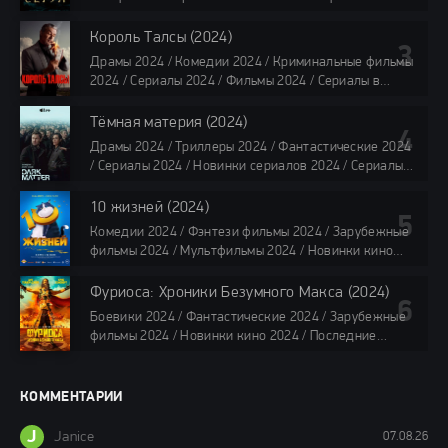
2024 / Сериалы 2024 / Новинки сериалов 2024 /
Сериалы 4K / Фильмы 2024 / Сериалы в озвучке
Король Талсы (2024)
TVShows / Сериалы в озвучке LostFilm / Сериалы в
Драмы 2024 / Комедии 2024 / Криминальные фильмы
озвучке HDrezka Studio / Смотреть фильмы онлайн
2024 / Сериалы 2024 / Фильмы 2024 / Сериалы в
все серии по 45 минут
озвучке TVShows / Сериалы в озвучке LostFilm /
Сериалы в озвучке HDrezka Studio / Смотреть фильмы
Тёмная материя (2024)
онлайн
Драмы 2024 / Триллеры 2024 / Фантастические 2024
40 мин
/ Сериалы 2024 / Новинки сериалов 2024 / Сериалы
4K / Фильмы 2024 / Сериалы в озвучке TVShows /
Сериалы в озвучке LostFilm / Сериалы в озвучке
10 жизней (2024)
HDrezka Studio / Смотреть фильмы онлайн
Комедии 2024 / Фэнтези фильмы 2024 / Зарубежные
все серии по 45 мин.
фильмы 2024 / Мультфильмы 2024 / Новинки кино
2024 / Последние фильмы 2024 / Фильмы весны 2024
/ Фильмы 2024 / Популярные фильмы / Смотреть
Фуриоса: Хроники Безумного Макса (2024)
фильмы онлайн
Боевики 2024 / Фантастические 2024 / Зарубежные
88 мин.
фильмы 2024 / Новинки кино 2024 / Последние
фильмы 2024 / Фильмы лета 2024 / Фильмы 4K /
Фильмы 2024 / Популярные фильмы / Смотреть
фильмы онлайн
КОММЕНТАРИИ
148 мин.
J
Janice
07.08.26