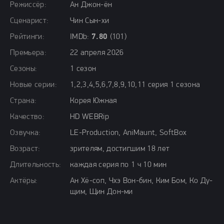
Режиссёр:
Ан Джон-ён
Сценарист:
Чин Сын-хи
Рейтинги:
IMDb:
7.80
(101)
Премьера:
22 апреля 2026
Сезоны:
1 сезон
Новые серии:
1,2,3,4,5,6,7,8,9,10,11 серия 1 сезона
Страна:
Корея Южная
Качество:
HD WEBRip
Озвучка:
LE-Production, AniMaunt, SoftBox
Возраст:
зрителям, достигшим 18 лет
Длительность:
каждая серия по 1 ч 10 мин
Актёры:
Ан Хё-соп, Чхэ Вон-бин, Ким Бом, Ко Ду-
щим, Щин Дон-ми