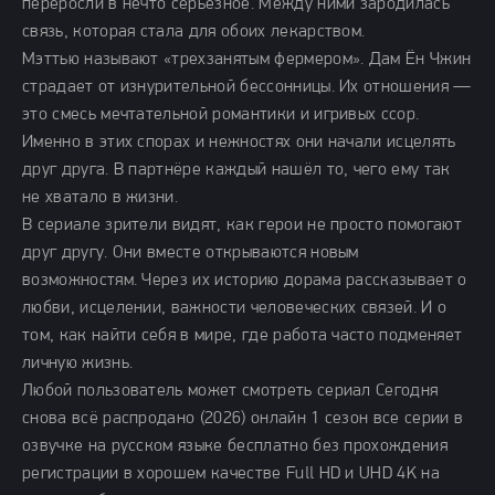
переросли в нечто серьёзное. Между ними зародилась
связь, которая стала для обоих лекарством.
Мэттью называют «трехзанятым фермером». Дам Ён Чжин
страдает от изнурительной бессонницы. Их отношения —
это смесь мечтательной романтики и игривых ссор.
Именно в этих спорах и нежностях они начали исцелять
друг друга. В партнёре каждый нашёл то, чего ему так
не хватало в жизни.
В сериале зрители видят, как герои не просто помогают
друг другу. Они вместе открываются новым
возможностям. Через их историю дорама рассказывает о
любви, исцелении, важности человеческих связей. И о
том, как найти себя в мире, где работа часто подменяет
личную жизнь.
Любой пользователь может смотреть сериал Сегодня
снова всё распродано (2026) онлайн 1 сезон все серии в
озвучке на русском языке бесплатно без прохождения
регистрации в хорошем качестве Full HD и UHD 4K на