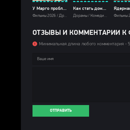
У Марго проблемы с деньгами (2026)
Как стать домовладельцем в Корее (2026)
Фильмы 2026 / Драмы 2026 / Комедии 2026 / Сериалы 2026 / Сериалы апреля 2026 / Новинки сериалов 2026 / Сериалы 4K / Сериалы в озвучке HDrezka Studio / Сериалы в озвучке Newstudio / Сериалы мая 2026 / Сериалы весны 2026 / Смотреть фильмы онлайн
Дорамы / Комедии 2026 / Криминальные фильмы 2026 / Триллеры 2026 / Сериалы 2026 / Сериалы марта 2026 / Новинки сериалов 2026 / Фильмы 2026 / Сериалы апреля 2026 / Сериалы весны 2026 / Смотреть фильмы онлайн
ОТЗЫВЫ И КОММЕНТАРИИ К Ф
Минимальная длина любого комментария - 
ОТПРАВИТЬ