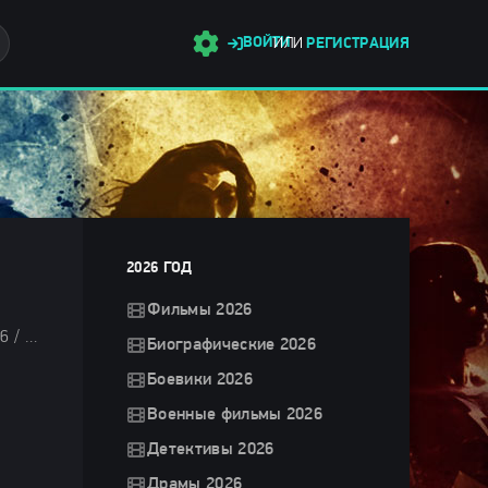
ВОЙТИ
ИЛИ
РЕГИСТРАЦИЯ
2026 ГОД
Фильмы 2026
Фильмы 2026 / Триллеры 2026 / Фильмы ужасов 2026 / Фантастические фильмы 2026 / Зарубежные фильмы 2026 / Последние фильмы 2026 / Новинки кино 2026 / Фильмы мая 2026 / Фильмы весны 2026 / Смотреть фильмы онлайн
Биографические 2026
Боевики 2026
Военные фильмы 2026
Детективы 2026
Драмы 2026