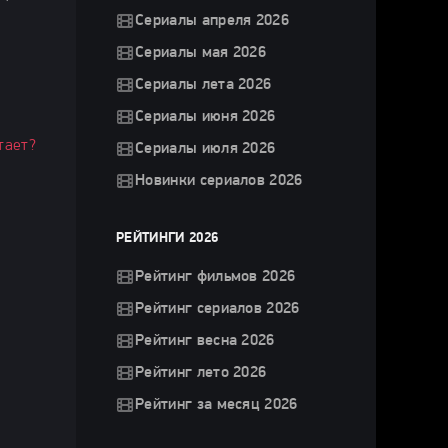
Сериалы апреля 2026
Сериалы мая 2026
Сериалы лета 2026
Сериалы июня 2026
тает?
Сериалы июля 2026
Новинки сериалов 2026
РЕЙТИНГИ 2026
Рейтинг фильмов 2026
Рейтинг сериалов 2026
Рейтинг весна 2026
Рейтинг лето 2026
Рейтинг за месяц 2026