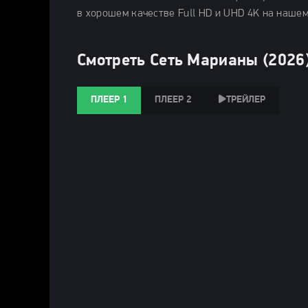
в хорошем качестве Full HD и UHD 4K на нашем
Смотреть Сеть Марианы (2026
ПЛЕЕР 1
ПЛЕЕР 2
ТРЕЙЛЕР