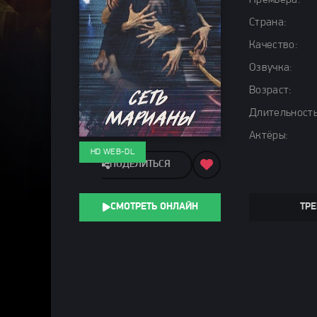
Премьера:
Страна:
Качество:
Озвучка:
Возраст:
Длительность
Актёры:
HD WEB-DL
ПОДЕЛИТЬСЯ
СМОТРЕТЬ ОНЛАЙН
ТРЕ