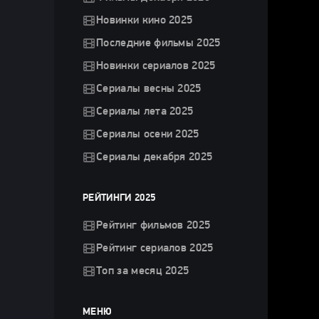
Новинки кино 2025
Последние фильмы 2025
Новинки сериалов 2025
Сериалы весны 2025
Сериалы лета 2025
Сериалы осени 2025
Сериалы декабря 2025
РЕЙТИНГИ 2025
Рейтинг фильмов 2025
Рейтинг сериалов 2025
Топ за месяц 2025
МЕНЮ