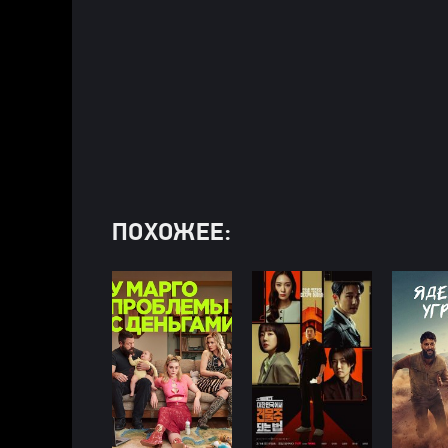
ПОХОЖЕЕ: