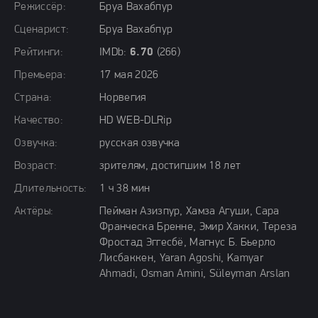
Режиссёр:
Бруа Вахабпур
Сценарист:
Бруа Вахабпур
Рейтинги:
IMDb:
6.70
(266)
Премьера:
17 мая 2026
Страна:
Норвегия
Качество:
HD WEB-DLRip
Озвучка:
русская озвучка
Возраст:
зрителям, достигшим 18 лет
Длительность:
1 ч 38 мин
Актёры:
Пейман Азизпур, Хамза Агуши, Сара
Франческа Бренне, Эмир Хакки, Тереза
Фростад Эггесбё, Магнус Б. Бьерло
Лисбаккен, Yaran Agoshi, Kamyar
Ahmadi, Osman Amini, Süleyman Arslan