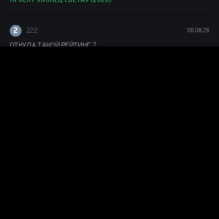
ПРОЕКТ «КОНЕЦ СВЕТА» (2026)
2
222
06.08.26
ОТКУДА ТАКОЙ РЕЙТИНГ ?
ИНОПЛАНЕТНЫЙ ШТОРМ (2026)
J
Julianne
06.08.26
Понравился фильм
ЛАКОМЫЙ КУСОК (2026)
Г
Гость Ольга
05.08.26
офигенный фильм!
ПРОЕКТ «КОНЕЦ СВЕТА» (2026)
levik53_22ru
05.08.26