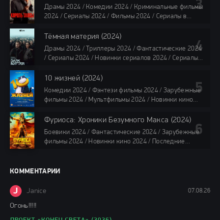
TVShows / Сериалы в озвучке LostFilm / Сериалы в
Драмы 2024 / Комедии 2024 / Криминальные фильмы
озвучке HDrezka Studio / Смотреть фильмы онлайн
2024 / Сериалы 2024 / Фильмы 2024 / Сериалы в
все серии по 45 минут
озвучке TVShows / Сериалы в озвучке LostFilm /
Сериалы в озвучке HDrezka Studio / Смотреть фильмы
Тёмная материя (2024)
онлайн
Драмы 2024 / Триллеры 2024 / Фантастические 2024
40 мин
/ Сериалы 2024 / Новинки сериалов 2024 / Сериалы
4K / Фильмы 2024 / Сериалы в озвучке TVShows /
Сериалы в озвучке LostFilm / Сериалы в озвучке
10 жизней (2024)
HDrezka Studio / Смотреть фильмы онлайн
Комедии 2024 / Фэнтези фильмы 2024 / Зарубежные
все серии по 45 мин.
фильмы 2024 / Мультфильмы 2024 / Новинки кино
2024 / Последние фильмы 2024 / Фильмы весны 2024
/ Фильмы 2024 / Популярные фильмы / Смотреть
Фуриоса: Хроники Безумного Макса (2024)
фильмы онлайн
Боевики 2024 / Фантастические 2024 / Зарубежные
88 мин.
фильмы 2024 / Новинки кино 2024 / Последние
фильмы 2024 / Фильмы лета 2024 / Фильмы 4K /
Фильмы 2024 / Популярные фильмы / Смотреть
фильмы онлайн
КОММЕНТАРИИ
148 мин.
J
Janice
07.08.26
Огонь!!!!!