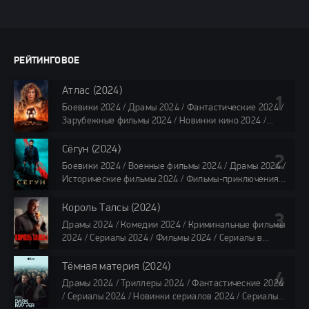
РЕЙТИНГОВОЕ
Атлас (2024)
Боевики 2024 / Драмы 2024 / Фантастические 2024 /
Зарубежные фильмы 2024 / Новинки кино 2024 /
Последние фильмы 2024 / Фильмы лета 2024 /
Фильмы 4K / Фильмы 2024 / Популярные фильмы /
Сёгун (2024)
Смотреть фильмы онлайн
Боевики 2024 / Военные фильмы 2024 / Драмы 2024 /
118 мин.
Исторические фильмы 2024 / Фильмы-приключения
2024 / Сериалы 2024 / Новинки сериалов 2024 /
Сериалы 4K / Фильмы 2024 / Сериалы в озвучке
Король Талсы (2024)
TVShows / Сериалы в озвучке LostFilm / Сериалы в
Драмы 2024 / Комедии 2024 / Криминальные фильмы
озвучке HDrezka Studio / Смотреть фильмы онлайн
2024 / Сериалы 2024 / Фильмы 2024 / Сериалы в
все серии по 45 минут
озвучке TVShows / Сериалы в озвучке LostFilm /
Сериалы в озвучке HDrezka Studio / Смотреть фильмы
Тёмная материя (2024)
онлайн
Драмы 2024 / Триллеры 2024 / Фантастические 2024
40 мин
/ Сериалы 2024 / Новинки сериалов 2024 / Сериалы