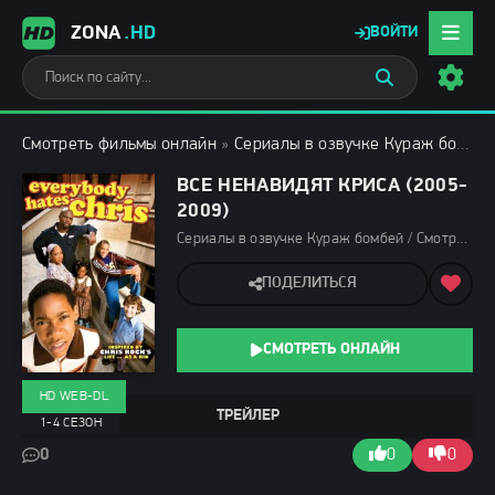
ZONA
.HD
ВОЙТИ
Смотреть фильмы онлайн
»
Сериалы в озвучке Кураж бомбей
ВСЕ НЕНАВИДЯТ КРИСА (2005-
2009)
Сериалы в озвучке Кураж бомбей / Смотреть фильмы онлайн
ПОДЕЛИТЬСЯ
СМОТРЕТЬ ОНЛАЙН
HD WEB-DL
ТРЕЙЛЕР
1-4 СЕЗОН
0
0
0