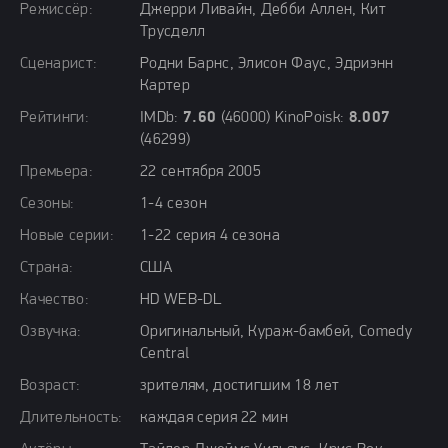
Режиссёр:
Джерри Ливайн, Дебби Аллен, Кит
Трусделл
Сценарист:
Родни Барнс, Элисон Фаус, Эдриэнн
Картер
Рейтинги:
IMDb:
7.60
(46000) KinoPoisk:
8.007
(46299)
Премьера:
22 сентября 2005
Сезоны:
1-4 сезон
Новые серии:
1-22 серия 4 сезона
Страна:
США
Качество:
HD WEB-DL
Озвучка:
Оригинальный, Кураж-бамбей, Comedy
Central
Возраст:
зрителям, достигшим 18 лет
Длительность:
каждая серия 22 мин