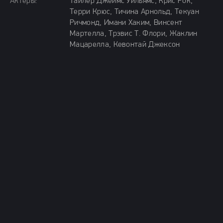
Актёры:
Тайлер Джеймс Уильямс, Крис Рок,
Терри Крюс, Тичина Арнольд, Текуан
Ричмонд, Имани Хаким, Винсент
Мартелла, Трэвис Т. Флори, Жаклин
Мацарелла, Кевонтай Джексон