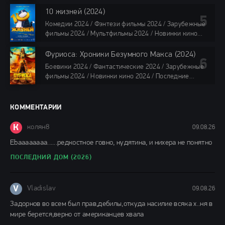
4K / Фильмы 2024 / Сериалы в озвучке TVShows /
Сериалы в озвучке LostFilm / Сериалы в озвучке
10 жизней (2024)
HDrezka Studio / Смотреть фильмы онлайн
Комедии 2024 / Фэнтези фильмы 2024 / Зарубежные
все серии по 45 мин.
фильмы 2024 / Мультфильмы 2024 / Новинки кино
2024 / Последние фильмы 2024 / Фильмы весны 2024
/ Фильмы 2024 / Популярные фильмы / Смотреть
Фуриоса: Хроники Безумного Макса (2024)
фильмы онлайн
Боевики 2024 / Фантастические 2024 / Зарубежные
88 мин.
фильмы 2024 / Новинки кино 2024 / Последние
фильмы 2024 / Фильмы лета 2024 / Фильмы 4K /
Фильмы 2024 / Популярные фильмы / Смотреть
фильмы онлайн
КОММЕНТАРИИ
148 мин.
К
колян8
09.08.26
Еbaaaaaaaa......редкостное говно, нудятина, и нихера не понятно
ПОСЛЕДНИЙ ДОМ (2026)
V
Vladislav
09.08.26
Задорнов во всем был прав,дебилы,откуда насилие всяка х..ня в
мире берется,верно от американцев хвала