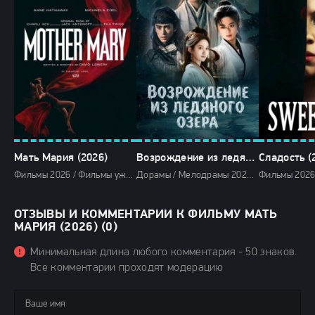
Мать Мария (2026)
Возрождение из ледяного озера (2026)
Сладость (
Фильмы 2026 / Фильмы ужасов 2026 / Фильмы апреля 2026 / Последние фильмы 2026 / Новинки кино 2026 / Зарубежные фильмы 2026 / Фильмы весны 2026 / Смотреть фильмы онлайн
Дорамы / Мелодрамы 2026 / Сериалы 2026 / Фильмы 2026 / Новинки сериалов 2026 / Сериалы апреля 2026 / Сериалы весны 2026 / Смотреть фильмы онлайн
ОТЗЫВЫ И КОММЕНТАРИИ К ФИЛЬМУ МАТЬ
МАРИЯ (2026) (0)
Минимальная длина любого комментария - 50 знаков.
Все комментарии проходят модерацию