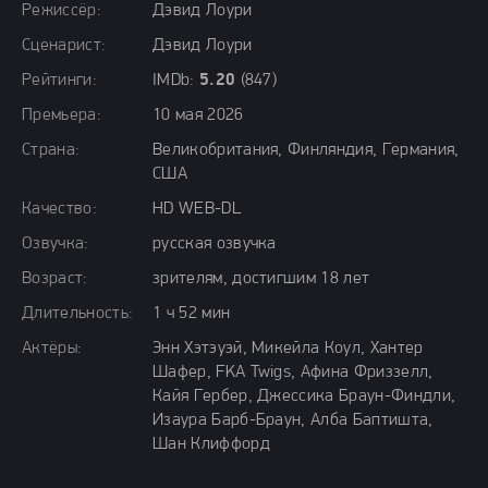
Режиссёр:
Дэвид Лоури
Сценарист:
Дэвид Лоури
Рейтинги:
IMDb:
5.20
(847)
Премьера:
10 мая 2026
Страна:
Великобритания, Финляндия, Германия,
США
Качество:
HD WEB-DL
Озвучка:
русская озвучка
Возраст:
зрителям, достигшим 18 лет
Длительность:
1 ч 52 мин
Актёры:
Энн Хэтэуэй, Микейла Коул, Хантер
Шафер, FKA Twigs, Афина Фриззелл,
Кайя Гербер, Джессика Браун-Финдли,
Изаура Барб-Браун, Алба Баптишта,
Шан Клиффорд