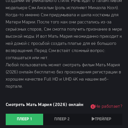
создании её уникального стиля. Речь идёт о талантливом
модельере Сэм Ансельм (роль исполняет Микаэла Коэл).
Когда-то именно Сэм придумывала и шила костюмы для
Матери Марии. После того как они расстались из-за
серьёзных споров, Сэм смогла получить признание в мире
высокой моды. И вот Мать Мария неожиданно приходит к
ней домой с просьбой создать платье для её большого
возвращения. Перед Сэм встаёт сложный вопрос:
соглашаться или нет.
Любой пользователь может смотреть фильм Мать Мария
(2026) онлайн бесплатно без прохождения регистрации в
хорошем качестве Full HD и UHD 4K на нашем веб-
портале.
Смотреть Мать Мария (2026) онлайн
Не работает?
ПЛЕЕР 1
ПЛЕЕР 2
ТРЕЙЛЕР