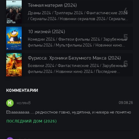
Сериалы в озвучке HDrezka Studio / Смотреть фильмы
Тёмная материя (2024)
онлайн
Драмы 2024 / Триллеры 2024 / Фантастические 2024
40 мин
/ Сериалы 2024 / Новинки сериалов 2024 / Сериалы
4K / Фильмы 2024 / Сериалы в озвучке TVShows /
Сериалы в озвучке LostFilm / Сериалы в озвучке
10 жизней (2024)
HDrezka Studio / Смотреть фильмы онлайн
Комедии 2024 / Фэнтези фильмы 2024 / Зарубежные
все серии по 45 мин.
фильмы 2024 / Мультфильмы 2024 / Новинки кино
2024 / Последние фильмы 2024 / Фильмы весны 2024
/ Фильмы 2024 / Популярные фильмы / Смотреть
Фуриоса: Хроники Безумного Макса (2024)
фильмы онлайн
Боевики 2024 / Фантастические 2024 / Зарубежные
88 мин.
фильмы 2024 / Новинки кино 2024 / Последние
фильмы 2024 / Фильмы лета 2024 / Фильмы 4K /
Фильмы 2024 / Популярные фильмы / Смотреть
фильмы онлайн
КОММЕНТАРИИ
148 мин.
К
колян8
09.08.26
Еbaaaaaaaa......редкостное говно, нудятина, и нихера не понятно
ПОСЛЕДНИЙ ДОМ (2026)