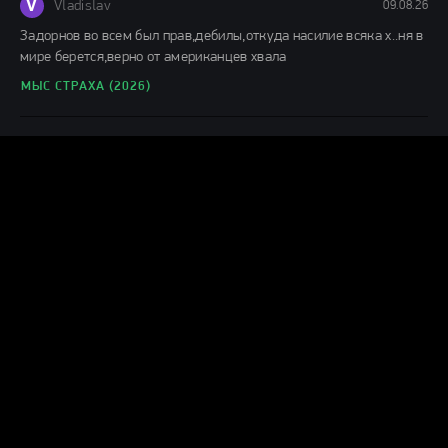
V
Vladislav
09.08.26
Задорнов во всем был прав,дебилы,откуда насилие всяка х..ня в
мире берется,верно от американцев хвала
МЫС СТРАХА (2026)
Г
Гость влад
08.08.26
С первых кадров понимаешь,что игра актеров,как снят
фильм,заслуживает просмотра. отличное кино.
ПОСЛЕДНИЙ ДОМ (2026)
М
Михалыч
08.08.26
Бабий спецназ с месячными)))))полный шлак!
КАТАСТРОФА. УДАР ИЗ КОСМОСА (2026)
К
колян8
08.08.26
краснотрусые опять победили