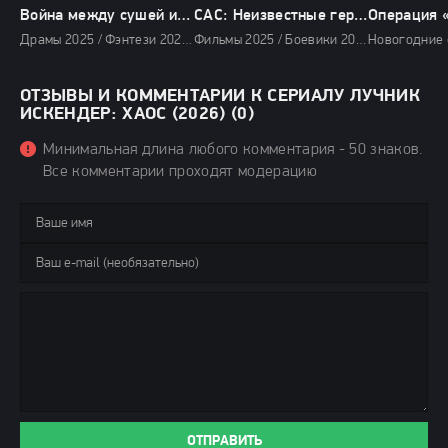
Война между сушей и морем (2025)
САС: Неизвестные герои (2025)
Драмы 2025 / Фэнтези 2025 / Сериалы 2025 / Новинки сериалов 2025 / Сериалы декабря 2025 / Фильмы 2025 / Сериалы 4K / Сериалы в озвучке TVShows / Сериалы в озвучке LostFilm / Смотреть фильмы онлайн
Фильмы 2025 / Боевики 2025 / Военные фильмы 2025 / Исторические фильмы 2025 / Комедии 2025 / Триллеры 2025 / Сериалы 2025 / Сериалы в озвучке TVShows / Сериалы в озвучке LineFilm / Смотреть фильмы онлайн
ОТЗЫВЫ И КОММЕНТАРИИ К СЕРИАЛУ ЛУЧНИК
ИСКЕНДЕР: ХАОС (2026) (0)
Минимальная длина любого комментария - 50 знаков.
Все комментарии проходят модерацию
ОТПРАВИТЬ