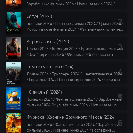
Зарубежные фильмы 2024 / Новинки кино 2024 /
Последние фильмы 2024 / Фильмы лета 2024 /
Фильмы 4K / Фильмы 2024 / Популярные фильмы /
Сёгун (2024)
Смотреть фильмы онлайн
Боевики 2024 / Военные фильмы 2024 / Драмы 2024 /
118 мин.
Исторические фильмы 2024 / Фильмы-приключения
2024 / Сериалы 2024 / Новинки сериалов 2024 /
Сериалы 4K / Фильмы 2024 / Сериалы в озвучке
Король Талсы (2024)
TVShows / Сериалы в озвучке LostFilm / Сериалы в
Драмы 2024 / Комедии 2024 / Криминальные фильмы
озвучке HDrezka Studio / Смотреть фильмы онлайн
2024 / Сериалы 2024 / Фильмы 2024 / Сериалы в
все серии по 45 минут
озвучке TVShows / Сериалы в озвучке LostFilm /
Сериалы в озвучке HDrezka Studio / Смотреть фильмы
Тёмная материя (2024)
онлайн
Драмы 2024 / Триллеры 2024 / Фантастические 2024
40 мин
/ Сериалы 2024 / Новинки сериалов 2024 / Сериалы
4K / Фильмы 2024 / Сериалы в озвучке TVShows /
Сериалы в озвучке LostFilm / Сериалы в озвучке
10 жизней (2024)
HDrezka Studio / Смотреть фильмы онлайн
Комедии 2024 / Фэнтези фильмы 2024 / Зарубежные
все серии по 45 мин.
фильмы 2024 / Мультфильмы 2024 / Новинки кино
2024 / Последние фильмы 2024 / Фильмы весны 2024
/ Фильмы 2024 / Популярные фильмы / Смотреть
Фуриоса: Хроники Безумного Макса (2024)
фильмы онлайн
Боевики 2024 / Фантастические 2024 / Зарубежные
88 мин.
фильмы 2024 / Новинки кино 2024 / Последние