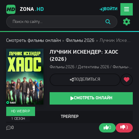
ZONA
.HD
ВОЙТИ
Смотреть фильмы онлайн
»
Фильмы 2026
» Лучник Искендер: Хаос (2026)
ЛУЧНИК ИСКЕНДЕР: ХАОС
(2026)
Фильмы 2026 / Детективы 2026 / Фильмы-приключения 2026 / Фантастические фильмы 2026 / Сериалы 2026 / Новинки сериалов 2026 / Сериалы января 2026 / Турецкие сериалы / Смотреть фильмы онлайн
ПОДЕЛИТЬСЯ
СМОТРЕТЬ ОНЛАЙН
HD WEBRIP
ТРЕЙЛЕР
1 СЕЗОН
0
0
3