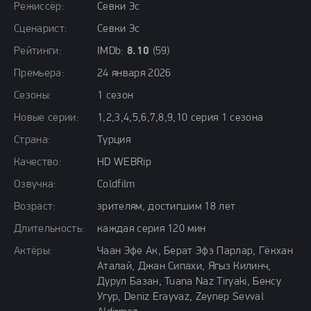
Режиссёр:
Севки Эс
Сценарист:
Севки Эс
Рейтинги:
IMDb:
8.10
(59)
Премьера:
24 января 2026
Сезоны:
1 сезон
Новые серии:
1,2,3,4,5,6,7,8,9,10 серия 1 сезона
Страна:
Турция
Качество:
HD WEBRip
Озвучка:
Coldfilm
Возраст:
зрителям, достигшим 18 лет
Длительность:
каждая серия 120 мин
Актёры:
Чаан Эфе Ак, Берат Эфэ Парлар, Гёкхан
Аталай, Джан Сипахи, Ягыз Килинч,
Дурул Базан, Tuana Naz Tiryaki, Бенсу
Угур, Deniz Erayvaz, Zeynep Sevval