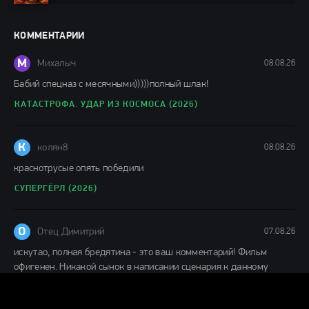
фильмы 2024 / Фильмы лета 2024 / Фильмы 4K /
Фильмы 2024 / Популярные фильмы / Смотреть
фильмы онлайн
КОММЕНТАРИИ
148 мин.
М
Михалыч
08.08.26
Бабий спецназ с месячными)))))полный шлак!
КАТАСТРОФА. УДАР ИЗ КОСМОСА (2026)
К
колян8
08.08.26
краснотрусые опять победили
СУПЕРГЁРЛ (2026)
О
Отец Димитрий
07.08.26
искутао, полная бредятина - это ваш комментарий! Фильм
офигенен. Никакой сынок в написании сценария к данному
ДЕНЬ РАЗОБЛАЧЕНИЯ (2026)