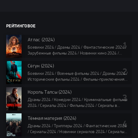
РЕЙТИНГОВОЕ
Атлас (2024)
Боевики 2024 / Драмы 2024 / Фантастические 2024 /
Зарубежные фильмы 2024 / Новинки кино 2024 /
Последние фильмы 2024 / Фильмы лета 2024 /
Фильмы 4K / Фильмы 2024 / Популярные фильмы /
Сёгун (2024)
Смотреть фильмы онлайн
Боевики 2024 / Военные фильмы 2024 / Драмы 2024 /
118 мин.
Исторические фильмы 2024 / Фильмы-приключения
2024 / Сериалы 2024 / Новинки сериалов 2024 /
Сериалы 4K / Фильмы 2024 / Сериалы в озвучке
Король Талсы (2024)
TVShows / Сериалы в озвучке LostFilm / Сериалы в
Драмы 2024 / Комедии 2024 / Криминальные фильмы
озвучке HDrezka Studio / Смотреть фильмы онлайн
2024 / Сериалы 2024 / Фильмы 2024 / Сериалы в
все серии по 45 минут
озвучке TVShows / Сериалы в озвучке LostFilm /
Сериалы в озвучке HDrezka Studio / Смотреть фильмы
Тёмная материя (2024)
онлайн
Драмы 2024 / Триллеры 2024 / Фантастические 2024
40 мин
/ Сериалы 2024 / Новинки сериалов 2024 / Сериалы
4K / Фильмы 2024 / Сериалы в озвучке TVShows /