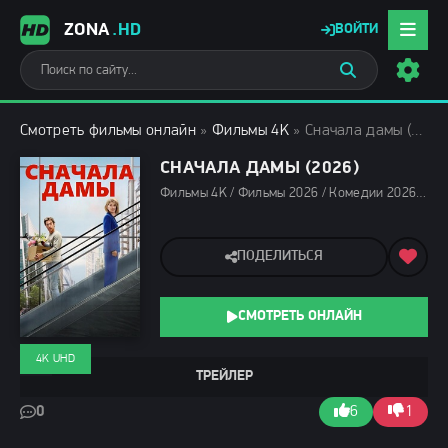
ZONA
.HD
ВОЙТИ
Смотреть фильмы онлайн
»
Фильмы 4K
» Сначала дамы (2026)
СНАЧАЛА ДАМЫ (2026)
Фильмы 4K / Фильмы 2026 / Комедии 2026 / Последние фильмы 2026 / Новинки кино 2026 / Зарубежные фильмы 2026 / Фильмы мая 2026 / Фильмы весны 2026 / Популярные фильмы / Смотреть фильмы онлайн
ПОДЕЛИТЬСЯ
СМОТРЕТЬ ОНЛАЙН
4K UHD
ТРЕЙЛЕР
0
6
1