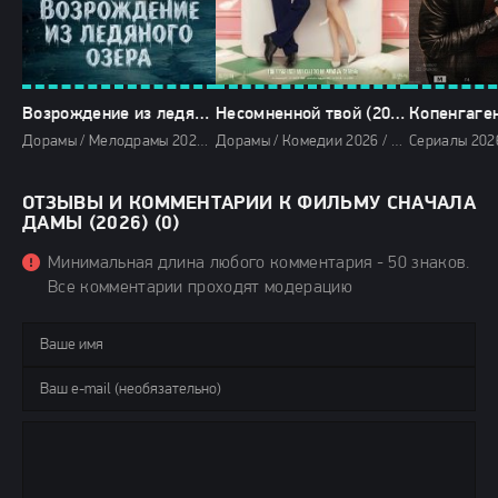
Возрождение из ледяного озера (2026)
Несомненной твой (2026)
Дорамы / Мелодрамы 2026 / Сериалы 2026 / Фильмы 2026 / Новинки сериалов 2026 / Сериалы апреля 2026 / Сериалы весны 2026 / Смотреть фильмы онлайн
Дорамы / Комедии 2026 / Мелодрамы 2026 / Сериалы 2026 / Фильмы 2026 / Сериалы января 2026 / Новинки сериалов 2026 / Смотреть фильмы онлайн
ОТЗЫВЫ И КОММЕНТАРИИ К ФИЛЬМУ СНАЧАЛА
ДАМЫ (2026) (0)
Минимальная длина любого комментария - 50 знаков.
Все комментарии проходят модерацию