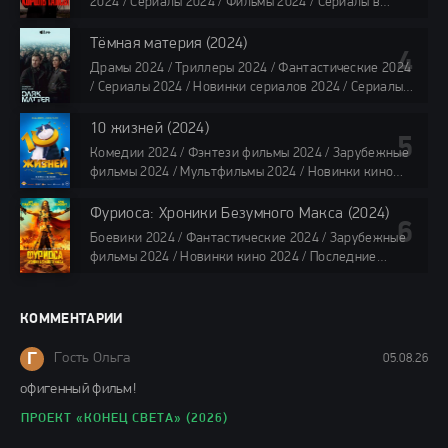
2024 / Сериалы 2024 / Фильмы 2024 / Сериалы в
все серии по 45 минут
озвучке TVShows / Сериалы в озвучке LostFilm /
Сериалы в озвучке HDrezka Studio / Смотреть фильмы
Тёмная материя (2024)
онлайн
Драмы 2024 / Триллеры 2024 / Фантастические 2024
40 мин
/ Сериалы 2024 / Новинки сериалов 2024 / Сериалы
4K / Фильмы 2024 / Сериалы в озвучке TVShows /
Сериалы в озвучке LostFilm / Сериалы в озвучке
10 жизней (2024)
HDrezka Studio / Смотреть фильмы онлайн
Комедии 2024 / Фэнтези фильмы 2024 / Зарубежные
все серии по 45 мин.
фильмы 2024 / Мультфильмы 2024 / Новинки кино
2024 / Последние фильмы 2024 / Фильмы весны 2024
/ Фильмы 2024 / Популярные фильмы / Смотреть
Фуриоса: Хроники Безумного Макса (2024)
фильмы онлайн
Боевики 2024 / Фантастические 2024 / Зарубежные
88 мин.
фильмы 2024 / Новинки кино 2024 / Последние
фильмы 2024 / Фильмы лета 2024 / Фильмы 4K /
Фильмы 2024 / Популярные фильмы / Смотреть
фильмы онлайн
КОММЕНТАРИИ
148 мин.
Г
Гость Ольга
05.08.26
офигенный фильм!
ПРОЕКТ «КОНЕЦ СВЕТА» (2026)