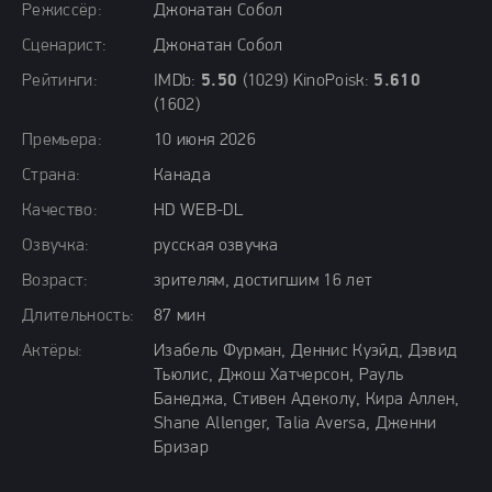
Режиссёр:
Джонатан Собол
Сценарист:
Джонатан Собол
Рейтинги:
IMDb:
5.50
(1029) KinoPoisk:
5.610
(1602)
Премьера:
10 июня 2026
Страна:
Канада
Качество:
HD WEB-DL
Озвучка:
русская озвучка
Возраст:
зрителям, достигшим 16 лет
Длительность:
87 мин
Актёры:
Изабель Фурман, Деннис Куэйд, Дэвид
Тьюлис, Джош Хатчерсон, Рауль
Банеджа, Стивен Адеколу, Кира Аллен,
Shane Allenger, Talia Aversa, Дженни
Бризар