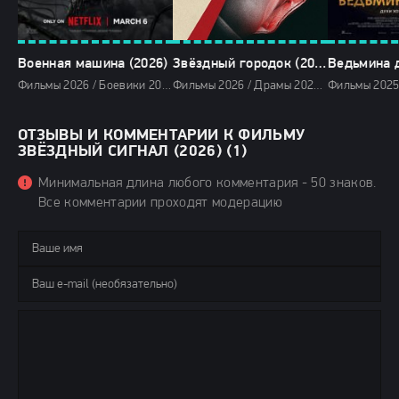
Военная машина (2026)
Звёздный городок (2026)
Ведьмина д
Фильмы 2026 / Боевики 2026 / Фантастические фильмы 2026 / Зарубежные фильмы 2026 / Новинки кино 2026 / Последние фильмы 2026 / Фильмы февраля 2026 / Популярные фильмы / Смотреть фильмы онлайн
Фильмы 2026 / Драмы 2026 / Фантастические фильмы 2026 / Сериалы 2026 / Сериалы мая 2026 / Новинки сериалов 2026 / Сериалы в озвучке HDrezka Studio / Сериалы 4K / Сериалы июня 2026 / Сериалы лета 2026 / Сериалы весны 2026 / Сериалы июля 2026 / Смотреть фильмы онлайн
ОТЗЫВЫ И КОММЕНТАРИИ К ФИЛЬМУ
ЗВЁЗДНЫЙ СИГНАЛ (2026) (1)
Минимальная длина любого комментария - 50 знаков.
Все комментарии проходят модерацию