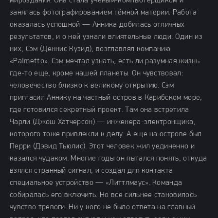
мироздания. Она стала ученым-компьютерщиком и
занялась фотографированием тёмной материи. Работа
оказалась успешной — Анника добилась отличных
результатов, и о ней узнали влиятельные люди. Один из
них, Сэм (Деннис Куэйд), возглавлял компанию
«Palmetto». Сэм мечтал узнать, есть ли разумная жизнь
где-то еще, кроме нашей планеты. Он чувствовал:
человечество близко к великому открытию. Сэм
пригласил Аннику на частный остров в Карибском море,
где готовился секретный проект. Там она встретила
Чарли (Джош Хатчерсон) — инженера-электронщика,
которого тоже привлекли к делу. А еще на острове был
Перри (Дэвид Тьюлис). Этот человек жил уединенно и
казался чудаком. Многие годы он пытался понять, откуда
взялся странный сигнал, и создал для контакта
специальное устройство — «Литтлмаус». Команда
собиралась его включить. Но все сильнее становилось
чувство тревоги. Ни у кого не было ответа на главный