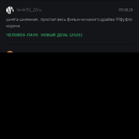
levik53_22ru
05.08.26
шняга шняжная...проспал весь фильм ни какого драйва !!!!фуфло
короче
ЧЕЛОВЕК-ПАУК: НОВЫЙ ДЕНЬ (2026)
Н
ник
04.08.26
Муть полная,1 из 10ти.Не тратьте время.
КАТАСТРОФА. УДАР ИЗ КОСМОСА (2026)
А
ага да
04.08.26
немое кино воскресло, были пару слов и фраз за первые 23
минуты, посмотрел 30 минут, музыку можно и по радио
МОТОР СИТИ (2026)
Г
Гость Александра
04.08.26