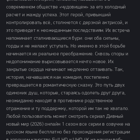
современном обществе «чудовищем» за его холодный
расчет и жажду успеха. Этот герой, привыкший
контролировать всё, столкнется с дерзкой актрисой, и
это приведет к неожиданным последствиям. Их встреча
напоминает сталкивающиеся бури: они оба сильны,
горды и не желают уступать. Но именно в этой борьбе
начинается их реальное преображение. Сквозь споры и
недопонимание вырисовывается нечто новое. Их
закрытые сердца начинают медленно оттаивать. Так,
история, начавшаяся как комедия, постепенно
превращается в романтическую сказку. Это путь двух
одиноких душ, которые, стараясь одолеть друг друга,
неожиданно находят в противнике родственное
отражение и ту поддержку, которой им так не хватало.
Любой пользователь может смотреть сериал Дивный
новый мир (2026) онлайн 1 сезон все серии в озвучке на
русском языке бесплатно без прохождения регистрации