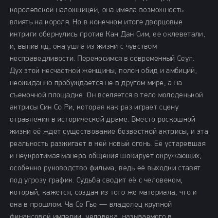
королевской наложницей, она имела возможность
влиять на короля. Но в конечном итоге дворцовые
интриги обернулись против Кан Дан Сим, ее оклеветали,
и, выпив яд, она ушла из жизни с чувством
несправедливости. Переносимся в современный Сеул.
Дух этой несчастной женщины, полон обид и амбиций,
неожиданно пробуждается не в другом мире, а на
съемочной площадке. Он вселяется в тело молоденькой
актрисы Син Со Ри, которая как раз играет сцену
отравления в исторической драме. Вместо роскошной
жизни её ждет существование безвестной актрисы, и эта
реальность разжигает в ней новый огонь. Её устаревшая
и неукротимая манера общения шокирует окружающих,
особенно руководство фильма, ведь её выходки ставят
под угрозу график. Судьба сводит её с человеком,
который, кажется, создан из того же материала, что и
она в прошлом. Ча Се Гье — владелец крупной
финансовой империи, человека, называемого в