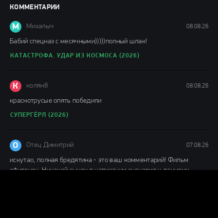
фильмы онлайн
КОММЕНТАРИИ
148 мин.
М
Михалыч
08.08.26
Бабий спецназ с месячными)))))полный шлак!
КАТАСТРОФА. УДАР ИЗ КОСМОСА (2026)
К
колян8
08.08.26
краснотрусые опять победили
СУПЕРГЁРЛ (2026)
О
Отец Димитрий
07.08.26
искутао, полная бредятина - это ваш комментарий! Фильм
офигенен. Никакой сынок в написании сценария к данному
ДЕНЬ РАЗОБЛАЧЕНИЯ (2026)
Г
Гость Алекс
07.08.26