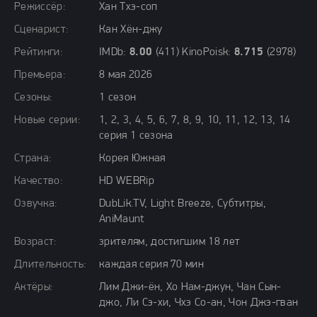
Режиссёр:
Хан Тхэ-соп
Сценарист:
Кан Хён-джу
Рейтинги:
IMDb:
8.00
(411) KinoPoisk:
8.715
(2978)
Премьера:
8 мая 2026
Сезоны:
1 сезон
Новые серии:
1, 2, 3, 4, 5, 6, 7, 8, 9, 10, 11, 12, 13, 14
серия 1 сезона
Страна:
Корея Южная
Качество:
HD WEBRip
Озвучка:
DubLik.TV, Light Breeze, Субтитры,
AniMaunt
Возраст:
зрителям, достигшим 18 лет
Длительность:
каждая серия 70 мин
Актёры:
Лим Джи-ён, Хо Нам-джун, Чан Сын-
джо, Ли Сэ-хи, Чхэ Со-ан, Чон Джэ-гван