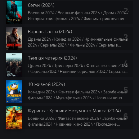
Фильмы 4K / Фильмы 2024 / Популярные фильмы /
Сёгун (2024)
Смотреть фильмы онлайн
Боевики 2024 / Военные фильмы 2024 / Драмы 2024 /
118 мин.
Исторические фильмы 2024 / Фильмы-приключения
2024 / Сериалы 2024 / Новинки сериалов 2024 /
Сериалы 4K / Фильмы 2024 / Сериалы в озвучке
Король Талсы (2024)
TVShows / Сериалы в озвучке LostFilm / Сериалы в
Драмы 2024 / Комедии 2024 / Криминальные фильмы
озвучке HDrezka Studio / Смотреть фильмы онлайн
2024 / Сериалы 2024 / Фильмы 2024 / Сериалы в
все серии по 45 минут
озвучке TVShows / Сериалы в озвучке LostFilm /
Сериалы в озвучке HDrezka Studio / Смотреть фильмы
Тёмная материя (2024)
онлайн
Драмы 2024 / Триллеры 2024 / Фантастические 2024
40 мин
/ Сериалы 2024 / Новинки сериалов 2024 / Сериалы
4K / Фильмы 2024 / Сериалы в озвучке TVShows /
Сериалы в озвучке LostFilm / Сериалы в озвучке
10 жизней (2024)
HDrezka Studio / Смотреть фильмы онлайн
Комедии 2024 / Фэнтези фильмы 2024 / Зарубежные
все серии по 45 мин.
фильмы 2024 / Мультфильмы 2024 / Новинки кино
2024 / Последние фильмы 2024 / Фильмы весны 2024
/ Фильмы 2024 / Популярные фильмы / Смотреть
Фуриоса: Хроники Безумного Макса (2024)
фильмы онлайн
Боевики 2024 / Фантастические 2024 / Зарубежные
88 мин.
фильмы 2024 / Новинки кино 2024 / Последние
фильмы 2024 / Фильмы лета 2024 / Фильмы 4K /
Фильмы 2024 / Популярные фильмы / Смотреть