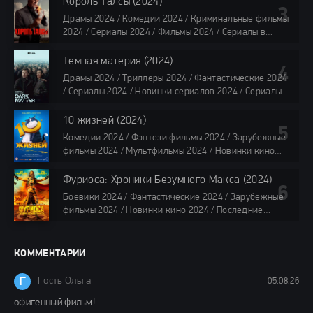
Король Талсы (2024)
TVShows / Сериалы в озвучке LostFilm / Сериалы в
Драмы 2024 / Комедии 2024 / Криминальные фильмы
озвучке HDrezka Studio / Смотреть фильмы онлайн
2024 / Сериалы 2024 / Фильмы 2024 / Сериалы в
все серии по 45 минут
озвучке TVShows / Сериалы в озвучке LostFilm /
Сериалы в озвучке HDrezka Studio / Смотреть фильмы
Тёмная материя (2024)
онлайн
Драмы 2024 / Триллеры 2024 / Фантастические 2024
40 мин
/ Сериалы 2024 / Новинки сериалов 2024 / Сериалы
4K / Фильмы 2024 / Сериалы в озвучке TVShows /
Сериалы в озвучке LostFilm / Сериалы в озвучке
10 жизней (2024)
HDrezka Studio / Смотреть фильмы онлайн
Комедии 2024 / Фэнтези фильмы 2024 / Зарубежные
все серии по 45 мин.
фильмы 2024 / Мультфильмы 2024 / Новинки кино
2024 / Последние фильмы 2024 / Фильмы весны 2024
/ Фильмы 2024 / Популярные фильмы / Смотреть
Фуриоса: Хроники Безумного Макса (2024)
фильмы онлайн
Боевики 2024 / Фантастические 2024 / Зарубежные
88 мин.
фильмы 2024 / Новинки кино 2024 / Последние
фильмы 2024 / Фильмы лета 2024 / Фильмы 4K /
Фильмы 2024 / Популярные фильмы / Смотреть
фильмы онлайн
КОММЕНТАРИИ
148 мин.
Г
Гость Ольга
05.08.26
офигенный фильм!