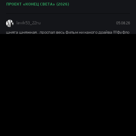
ПРОЕКТ «КОНЕЦ СВЕТА» (2026)
levik53_22ru
05.08.26
шняга шняжная...проспал весь фильм ни какого драйва !!!!фуфло
короче
ЧЕЛОВЕК-ПАУК: НОВЫЙ ДЕНЬ (2026)
Н
ник
04.08.26
Муть полная,1 из 10ти.Не тратьте время.
КАТАСТРОФА. УДАР ИЗ КОСМОСА (2026)
А
ага да
04.08.26
немое кино воскресло, были пару слов и фраз за первые 23
минуты, посмотрел 30 минут, музыку можно и по радио
МОТОР СИТИ (2026)