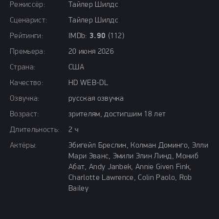
Режиссёр:
Тайлер Шилдс
Сценарист:
Тайлер Шилдс
Рейтинги:
IMDb:
3.90
(112)
Премьера:
20 июня 2026
Страна:
США
Качество:
HD WEB-DL
Озвучка:
русская озвучка
Возраст:
зрителям, достигшим 18 лет
Длительность:
2 ч
Актёры:
Эбигейл Бреслин, Колман Доминго, Элли
Мари Эванс, Эмили Элин Линд, Мониб
Абат, Andy Janbek, Annie Given Fink,
Charlotte Lawrence, Colin Paolo, Rob
Bailey