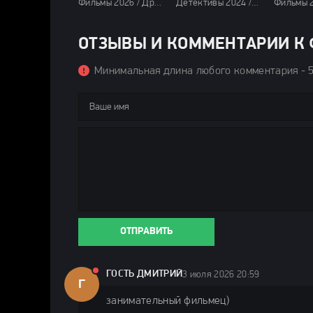
Фильмы 2026 / Драмы 2026 / Исторические фильмы 2026 / Фильмы марта 2026 / Новинки кино 2026 / Последние фильмы 2026 / Зарубежные фильмы 2026 / Фильмы весны 2026 / Смотреть фильмы онлайн
Детективы 2024 / Триллеры 2024 / Ужасы 2024 / Зарубежные фильмы 2024 / Новинки кино 2024 / Последние фильмы 2024 / Фильмы осени 2024 / Фильмы 4K / Фильмы 2024 / Смотреть фильмы онлайн
ОТЗЫВЫ И КОММЕНТАРИИ К Ф
Минимальная длина любого комментария - 
ОТПРАВИТЬ
ГОСТЬ ДМИТРИЙ
3 июля 2026 20:59
Г
занимательный фильмец)