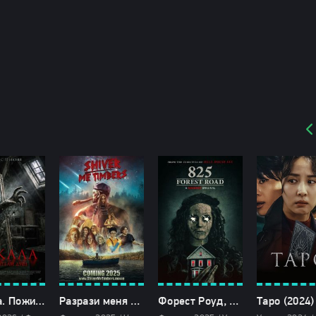
Зеркала. Пожиратели душ (2026)
Разрази меня гром (2025)
Форест Роуд, 825 (2025)
Таро (2024)