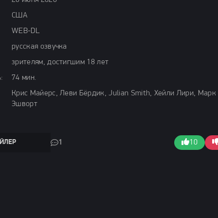
26 июня 2026
США
WEB-DL
русская озвучка
зрителям, достигшим 18 лет
:
74 мин.
Крис Майерс, Леви Бёрдик, Julian Smith, Хейли Лири, Марк
Эшворт
ЙЛЕР
1
10