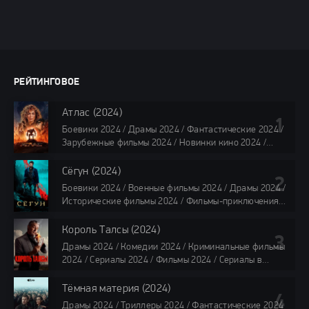
РЕЙТИНГОВОЕ
Атлас (2024)
Боевики 2024 / Драмы 2024 / Фантастические 2024 /
Зарубежные фильмы 2024 / Новинки кино 2024 /
Последние фильмы 2024 / Фильмы лета 2024 /
Фильмы 4K / Фильмы 2024 / Популярные фильмы /
Сёгун (2024)
Смотреть фильмы онлайн
Боевики 2024 / Военные фильмы 2024 / Драмы 2024 /
118 мин.
Исторические фильмы 2024 / Фильмы-приключения
2024 / Сериалы 2024 / Новинки сериалов 2024 /
Сериалы 4K / Фильмы 2024 / Сериалы в озвучке
Король Талсы (2024)
TVShows / Сериалы в озвучке LostFilm / Сериалы в
Драмы 2024 / Комедии 2024 / Криминальные фильмы
озвучке HDrezka Studio / Смотреть фильмы онлайн
2024 / Сериалы 2024 / Фильмы 2024 / Сериалы в
все серии по 45 минут
озвучке TVShows / Сериалы в озвучке LostFilm /
Сериалы в озвучке HDrezka Studio / Смотреть фильмы
Тёмная материя (2024)
онлайн
Драмы 2024 / Триллеры 2024 / Фантастические 2024