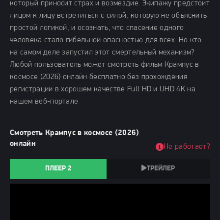
который приносит страх и возмездие. Экипажу предстоит
лицом к лицу встретиться с силой, которую не объяснить
простой логикой, и осознать, что спасение одного
человека стало гибельной опасностью для всех. Но кто
на самом деле запустил этот смертельный механизм?
Любой пользователь может смотреть фильм Крампус в
космосе (2026) онлайн бесплатно без прохождения
регистрации в хорошем качестве Full HD и UHD 4K на
нашем веб-портале
Смотреть Крампус в космосе (2026)
онлайн
Не работает?
ПЛЕЕР 2
ТРЕЙЛЕР