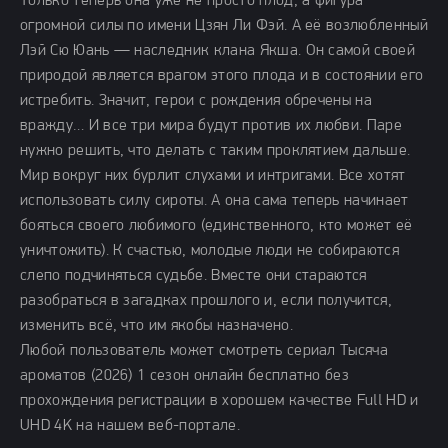
Только теперь она уже не просто плод, а фигура
огромной силы по имени Цзян Ли Фэй. А её возлюбленный
Лэй Сю Юань — наследник клана Якша. Он самой своей
природой является врагом этого плода и в состоянии его
истребить. Значит, герои с рождения обречены на
вражду… И все три мира будут против их любви. Паре
нужно решить, что делать с таким проклятием дальше.
Мир вокруг них бурлит слухами и интригами. Все хотят
использовать силу сироты. А она сама теперь начинает
бояться своего любимого (единственного, кто может её
уничтожить). К счастью, молодые люди не собираются
слепо подчиняться судьбе. Вместе они стараются
разобраться в загадках прошлого и, если получится,
изменить всё, что им якобы назначено.
Любой пользователь может смотреть сериал Тысяча
ароматов (2026) 1 сезон онлайн бесплатно без
прохождения регистрации в хорошем качестве Full HD и
UHD 4K на нашем веб-портале.