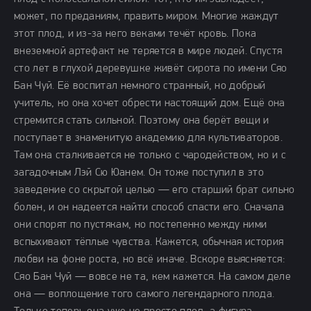
может, по преданиям, править миром. Многие жаждут
этот плод, и из-за него веками течёт кровь. Пока
внеземной артефакт не теряется в мире людей. Спустя
сто лет в глухой деревушке живёт сирота по имени Сяо
Бан Чуй. Её воспитал немного странный, но добрый
учитель, но она хочет обрести настоящий дом. Ещё она
стремится стать сильной. Поэтому она берёт вещи и
поступает в знаменитую академию для культиваторов.
Там она сталкивается не только с чародейством, но и с
загадочным Лэй Сю Юанем. Он тоже поступил в это
заведение со скрытой целью — его старший брат сильно
болен, и он надеется найти способ спасти его. Сначала
они спорят по пустякам, но постепенно между ними
вспыхивают тёплые чувства. Кажется, обычная история
любви на фоне роста, но всё иначе. Вскоре выясняется:
Сяо Бан Чуй — вовсе не та, кем кажется. На самом деле
она — воплощение того самого легендарного плода.