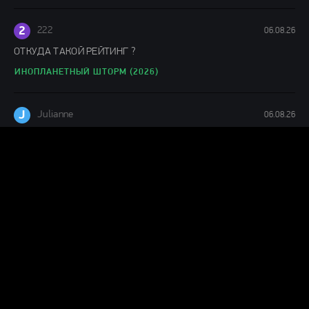
2
222
06.08.26
ОТКУДА ТАКОЙ РЕЙТИНГ ?
ИНОПЛАНЕТНЫЙ ШТОРМ (2026)
J
Julianne
06.08.26
Понравился фильм
ЛАКОМЫЙ КУСОК (2026)
Г
Гость Ольга
05.08.26
офигенный фильм!
ПРОЕКТ «КОНЕЦ СВЕТА» (2026)
levik53_22ru
05.08.26
шняга шняжная...проспал весь фильм ни какого драйва !!!!фуфло