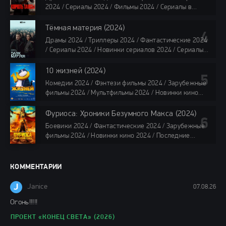
озвучке HDrezka Studio / Смотреть фильмы онлайн
2024 / Сериалы 2024 / Фильмы 2024 / Сериалы в
все серии по 45 минут
озвучке TVShows / Сериалы в озвучке LostFilm /
Сериалы в озвучке HDrezka Studio / Смотреть фильмы
Тёмная материя (2024)
онлайн
Драмы 2024 / Триллеры 2024 / Фантастические 2024
40 мин
/ Сериалы 2024 / Новинки сериалов 2024 / Сериалы
4K / Фильмы 2024 / Сериалы в озвучке TVShows /
Сериалы в озвучке LostFilm / Сериалы в озвучке
10 жизней (2024)
HDrezka Studio / Смотреть фильмы онлайн
Комедии 2024 / Фэнтези фильмы 2024 / Зарубежные
все серии по 45 мин.
фильмы 2024 / Мультфильмы 2024 / Новинки кино
2024 / Последние фильмы 2024 / Фильмы весны 2024
/ Фильмы 2024 / Популярные фильмы / Смотреть
Фуриоса: Хроники Безумного Макса (2024)
фильмы онлайн
Боевики 2024 / Фантастические 2024 / Зарубежные
88 мин.
фильмы 2024 / Новинки кино 2024 / Последние
фильмы 2024 / Фильмы лета 2024 / Фильмы 4K /
Фильмы 2024 / Популярные фильмы / Смотреть
фильмы онлайн
КОММЕНТАРИИ
148 мин.
J
Janice
07.08.26
Огонь!!!!!
ПРОЕКТ «КОНЕЦ СВЕТА» (2026)