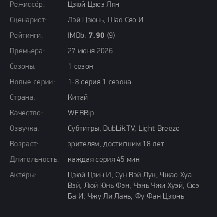
Режиссёр:
Цзюй Цзюэ Лян
Сценарист:
Лэй Цзюнь, Шао Сяо И
Рейтинги:
IMDb:
7.90
(9)
Премьера:
27 июня 2026
Сезоны:
1 сезон
Новые серии:
1-8 серия 1 сезона
Страна:
Китай
Качество:
WEBRip
Озвучка:
Субтитры, DubLik.TV, Light Breeze
Возраст:
зрителям, достигшим 18 лет
Длительность:
каждая серия 45 мин
Актёры:
Цзюй Цзин И, Сун Вэй Лун, Чжао Хуа
Вэй, Люй Юнь Фэн, Чэнь Чжи Хуэй, Сюэ
Ба И, Чжу Ли Лань, Фу Фан Цзюнь