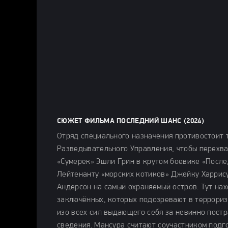
СЮЖЕТ ФИЛЬМА ПОСЛЕДНИЙ ШАНС (2024)
Отряд специального назначения противостоит 
Разведывательного Управления, чтобы перехва
«Сумерек» Эшли Грин в крутом боевике «После
Лейтенанту «морских котиков» Джейку Харрис
Андерсон на самый охраняемый остров. Тут на
заключённых, которых подозревают в терроризм
изо всех сил выдающего себя за невинно пост
сведения. Мансура считают соучастником подг