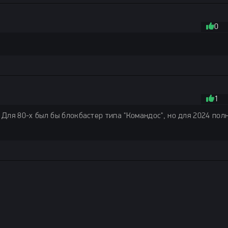
0
1
. Для 80-х был бы блокбастер типа "Командос", но для 2024 пол