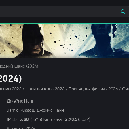
едний шанс (2024)
024)
Джеймс Нанн
Jamie Russell, Джеймс Нанн
IMDb:
5.60
(5575) KinoPoisk:
5.704
(3032)