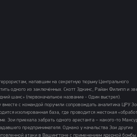
террористам, напавшим на секретную тюрьму Центрального
тить одного из заключённых. Скотт Эдкинс, Райан Филипп и зв
дний шанс» (первоначальное название - Один выстрел).
у вместе с командой поручили сопровождать аналитика ЦРУ Зо
ходится изолированная база, где проводится жестокая «обрабо
е. Зои приехала забрать одного арестанта – какого-то Мансу
радавшего предпринимателя. Однако у начальства Зои другие
отовленной атаки в Вашингтоне с применением ядерной бомбы.