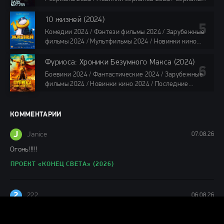
4K / Фильмы 2024 / Сериалы в озвучке TVShows /
Сериалы в озвучке LostFilm / Сериалы в озвучке
10 жизней (2024)
HDrezka Studio / Смотреть фильмы онлайн
Комедии 2024 / Фэнтези фильмы 2024 / Зарубежные
все серии по 45 мин.
фильмы 2024 / Мультфильмы 2024 / Новинки кино
2024 / Последние фильмы 2024 / Фильмы весны 2024
/ Фильмы 2024 / Популярные фильмы / Смотреть
Фуриоса: Хроники Безумного Макса (2024)
фильмы онлайн
Боевики 2024 / Фантастические 2024 / Зарубежные
88 мин.
фильмы 2024 / Новинки кино 2024 / Последние
фильмы 2024 / Фильмы лета 2024 / Фильмы 4K /
Фильмы 2024 / Популярные фильмы / Смотреть
фильмы онлайн
КОММЕНТАРИИ
148 мин.
J
Janice
07.08.26
Огонь!!!!!
ПРОЕКТ «КОНЕЦ СВЕТА» (2026)
2
222
06.08.26
ОТКУДА ТАКОЙ РЕЙТИНГ ?