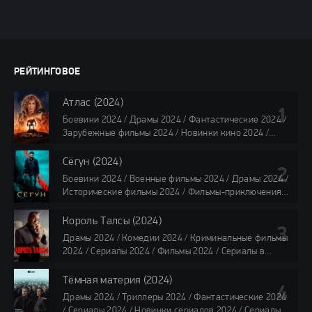
РЕЙТИНГОВОЕ
Атлас (2024)
Боевики 2024 / Драмы 2024 / Фантастические 2024 /
Зарубежные фильмы 2024 / Новинки кино 2024 /
Последние фильмы 2024 / Фильмы лета 2024 /
Фильмы 4K / Фильмы 2024 / Популярные фильмы /
Сёгун (2024)
Смотреть фильмы онлайн
Боевики 2024 / Военные фильмы 2024 / Драмы 2024 /
118 мин.
Исторические фильмы 2024 / Фильмы-приключения
2024 / Сериалы 2024 / Новинки сериалов 2024 /
Сериалы 4K / Фильмы 2024 / Сериалы в озвучке
Король Талсы (2024)
TVShows / Сериалы в озвучке LostFilm / Сериалы в
Драмы 2024 / Комедии 2024 / Криминальные фильмы
озвучке HDrezka Studio / Смотреть фильмы онлайн
2024 / Сериалы 2024 / Фильмы 2024 / Сериалы в
все серии по 45 минут
озвучке TVShows / Сериалы в озвучке LostFilm /
Сериалы в озвучке HDrezka Studio / Смотреть фильмы
Тёмная материя (2024)
онлайн
Драмы 2024 / Триллеры 2024 / Фантастические 2024
40 мин
/ Сериалы 2024 / Новинки сериалов 2024 / Сериалы