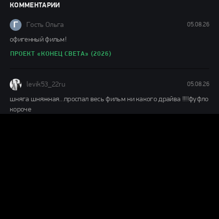
фильмы онлайн
КОММЕНТАРИИ
148 мин.
Г
Гость Ольга
05.08.26
офигенный фильм!
ПРОЕКТ «КОНЕЦ СВЕТА» (2026)
levik53_22ru
05.08.26
шняга шняжная...проспал весь фильм ни какого драйва !!!!фуфло
короче
ЧЕЛОВЕК-ПАУК: НОВЫЙ ДЕНЬ (2026)
Н
ник
04.08.26
Муть полная,1 из 10ти.Не тратьте время.
КАТАСТРОФА. УДАР ИЗ КОСМОСА (2026)
А
ага да
04.08.26