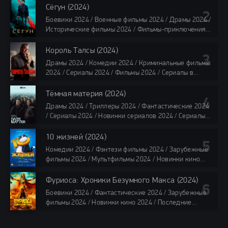
Фильмы 4K / Фильмы 2024 / Популярные фильмы /
Сёгун (2024)
Смотреть фильмы онлайн
Боевики 2024 / Военные фильмы 2024 / Драмы 2024 /
118 мин.
Исторические фильмы 2024 / Фильмы-приключения
2024 / Сериалы 2024 / Новинки сериалов 2024 /
Сериалы 4K / Фильмы 2024 / Сериалы в озвучке
Король Талсы (2024)
TVShows / Сериалы в озвучке LostFilm / Сериалы в
Драмы 2024 / Комедии 2024 / Криминальные фильмы
озвучке HDrezka Studio / Смотреть фильмы онлайн
2024 / Сериалы 2024 / Фильмы 2024 / Сериалы в
все серии по 45 минут
озвучке TVShows / Сериалы в озвучке LostFilm /
Сериалы в озвучке HDrezka Studio / Смотреть фильмы
Тёмная материя (2024)
онлайн
Драмы 2024 / Триллеры 2024 / Фантастические 2024
40 мин
/ Сериалы 2024 / Новинки сериалов 2024 / Сериалы
4K / Фильмы 2024 / Сериалы в озвучке TVShows /
Сериалы в озвучке LostFilm / Сериалы в озвучке
10 жизней (2024)
HDrezka Studio / Смотреть фильмы онлайн
Комедии 2024 / Фэнтези фильмы 2024 / Зарубежные
все серии по 45 мин.
фильмы 2024 / Мультфильмы 2024 / Новинки кино
2024 / Последние фильмы 2024 / Фильмы весны 2024
/ Фильмы 2024 / Популярные фильмы / Смотреть
Фуриоса: Хроники Безумного Макса (2024)
фильмы онлайн
Боевики 2024 / Фантастические 2024 / Зарубежные
88 мин.
фильмы 2024 / Новинки кино 2024 / Последние
фильмы 2024 / Фильмы лета 2024 / Фильмы 4K /
Фильмы 2024 / Популярные фильмы / Смотреть