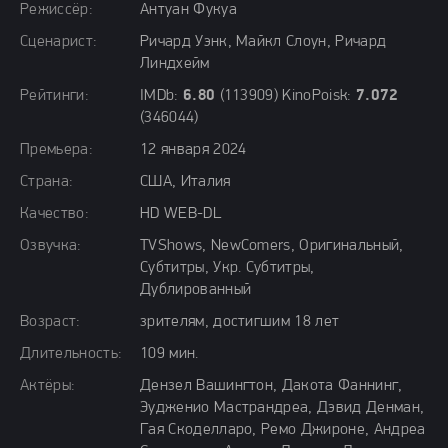
Режиссёр:
Антуан Фукуа
Сценарист:
Ричард Уэнк, Майкл Слоун, Ричард
Линдхейм
Рейтинги:
IMDb:
6.80
(113909) KinoPoisk:
7.072
(346044)
Премьера:
12 января 2024
Страна:
США, Италия
Качество:
HD WEB-DL
Озвучка:
TVShows, NewComers, Оригинальный,
Субтитры, Укр. Субтитры,
Дублированный
Возраст:
зрителям, достигшим 18 лет
Длительность:
109 мин.
Актёры:
Дензел Вашингтон, Дакота Фаннинг,
Эудженио Мастрандреа, Дэвид Денман,
Гая Скоделларо, Ремо Джироне, Андреа