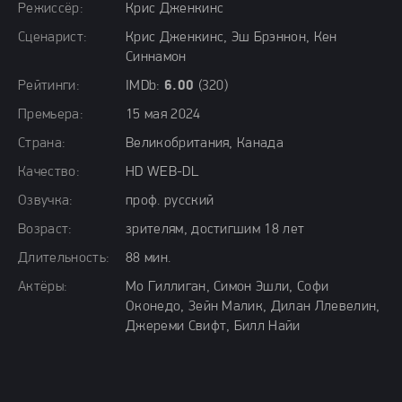
Режиссёр:
Крис Дженкинс
Сценарист:
Крис Дженкинс, Эш Брэннон, Кен
Синнамон
Рейтинги:
IMDb:
6.00
(320)
Премьера:
15 мая 2024
Страна:
Великобритания, Канада
Качество:
HD WEB-DL
Озвучка:
проф. русский
Возраст:
зрителям, достигшим 18 лет
Длительность:
88 мин.
Актёры:
Мо Гиллиган, Симон Эшли, Софи
Оконедо, Зейн Малик, Дилан Ллевелин,
Джереми Свифт, Билл Найи