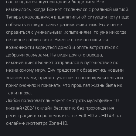
наслаждается вкусной едой и бездельем. Всё
изменилось, когда Беккет столкнулся с реальной магией.
Теперь оказавшемуся в щепетильной ситуации коту надо
побывать в шкуре самых разных животных. Если он не
справиться с уникальными испытаниями, то уже никогда
не вернёт облик кота. Вместе с тем он лишится
возможности вернуться домой и опять встретиться с
добрыми хозяевами. Не видя другого выхода,
изменившийся Беккет отправился в путешествие по
незнакомому миру. Ему предстоит обзавестись новыми
знакомствами, принять участие в головокружительных
приключениях и признать, что прошлая жизнь была не
так и плоха.
Любой пользователь может смотреть мультфильм 10
жизней (2024) онлайн бесплатно без прохождения
регистрации в хорошем качестве Full HD и UHD 4K на
онлайн-кинотеатре Zona-HD.