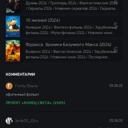
онлайн
Драмы 2024 / Триллеры 2024 / Фантастические 2024
40 мин
/ Сериалы 2024 / Новинки сериалов 2024 / Сериалы
4K / Фильмы 2024 / Сериалы в озвучке TVShows /
Сериалы в озвучке LostFilm / Сериалы в озвучке
10 жизней (2024)
HDrezka Studio / Смотреть фильмы онлайн
Комедии 2024 / Фэнтези фильмы 2024 / Зарубежные
все серии по 45 мин.
фильмы 2024 / Мультфильмы 2024 / Новинки кино
2024 / Последние фильмы 2024 / Фильмы весны 2024
/ Фильмы 2024 / Популярные фильмы / Смотреть
Фуриоса: Хроники Безумного Макса (2024)
фильмы онлайн
Боевики 2024 / Фантастические 2024 / Зарубежные
88 мин.
фильмы 2024 / Новинки кино 2024 / Последние
фильмы 2024 / Фильмы лета 2024 / Фильмы 4K /
Фильмы 2024 / Популярные фильмы / Смотреть
фильмы онлайн
КОММЕНТАРИИ
148 мин.
Г
Гость Ольга
05.08.26
офигенный фильм!
ПРОЕКТ «КОНЕЦ СВЕТА» (2026)
levik53_22ru
05.08.26