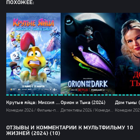
ПОХОЖЕЕ:
Крутые яйца: Миссия «Пингвин» (2024)
Орион и Тьма (2024)
Дом тьмы (
Комедии 2024 / Фильмы-приключения 2024 / Зарубежные фильмы 2024 / Мультфильмы 2024 / Новинки кино 2024 / Последние фильмы 2024 / Фильмы весны 2024 / Фильмы 2024 / Смотреть фильмы онлайн
Детективы 2024 / Комедии 2024 / Фильмы-приключения 2024 / Фэнтези фильмы 2024 / Мультфильмы 2024 / Фильмы 2024 / Смотреть фильмы онлайн
ОТЗЫВЫ И КОММЕНТАРИИ К МУЛЬТФИЛЬМУ 10
ЖИЗНЕЙ (2024) (10)