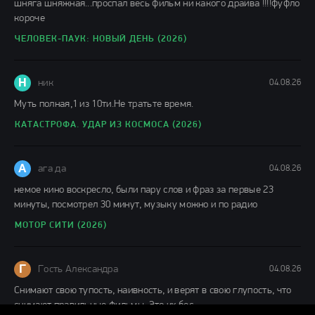
шняга шняжная...проспал весь фильм ни какого драйва !!!!фуфло
короче
ЧЕЛОВЕК-ПАУК: НОВЫЙ ДЕНЬ (2026)
Н
ник
04.08.26
Муть полная,1 из 10ти.Не тратьте время.
КАТАСТРОФА. УДАР ИЗ КОСМОСА (2026)
А
ага да
04.08.26
немое кино воскресло, были пару слов и фраз за первые 23
минуты, посмотрел 30 минут, музыку можно и по радио
МОТОР СИТИ (2026)
Г
Гость Александра
04.08.26
Снимают свою тупость, наивность, и верят в свою глупость, что
снимают правильные фильмы. Это их бес