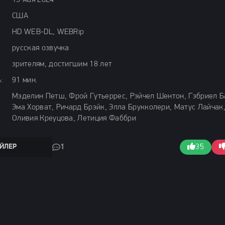
15 мая 2024
США
HD WEB-DL, WEBRip
русская озвучка
зрителям, достигшим 18 лет
:
91 мин.
Мэделин Петш, Фрой Гутьеррес, Рэйчел Шентон, Гэбриел Б
Эма Хорват, Ричард Брэйк, Элла Брукколери, Матус Лайчак
Оливия Креуцова, Летиция Фаббри
ЙЛЕР
1
35