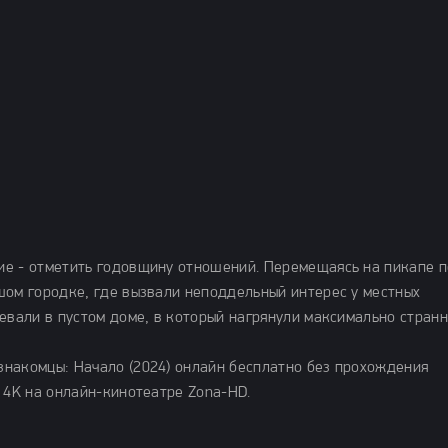
ие - отметить годовщину отношений. Перемещаясь на пикапе п
шом городке, где вызвали неподдельный интерес у местных
евали в пустом доме, в который нагрянули максимально стран
накомцы: Начало (2024) онлайн бесплатно без прохождения
 4K на онлайн-кинотеатре Zona-HD.