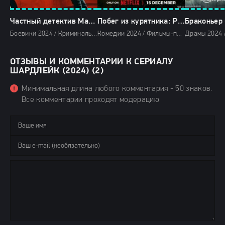
Частный детектив Магнум (2024)
Побег из курятника: Рассвет наггетсов (2024)
Браконьер 
Боевики 2024 / Криминальные фильмы 2024 / Фильмы-приключения 2024 / Сериалы 2024 / Фильмы 2024 / Сериалы в озвучке TVShows / Сериалы в озвучке HDrezka Studio / Сериалы в озвучке Newstudio / Смотреть фильмы онлайн
Комедии 2024 / Фильмы-приключения 2024 / Зарубежные фильмы 2024 / Мультфильмы 2024 / Новинки кино 2024 / Последние фильмы 2024 / Фильмы весны 2024 / Фильмы 4K / Фильмы 2024 / Смотреть фильмы онлайн
ОТЗЫВЫ И КОММЕНТАРИИ К СЕРИАЛУ
ШАРДЛЕЙК (2024) (2)
Минимальная длина любого комментария - 50 знаков.
Все комментарии проходят модерацию