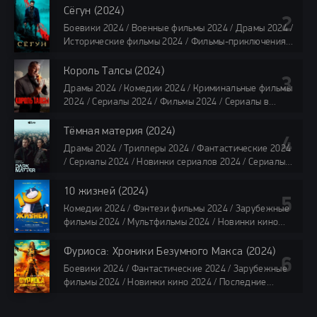
Фильмы 4K / Фильмы 2024 / Популярные фильмы /
Сёгун (2024)
Смотреть фильмы онлайн
Боевики 2024 / Военные фильмы 2024 / Драмы 2024 /
118 мин.
Исторические фильмы 2024 / Фильмы-приключения
2024 / Сериалы 2024 / Новинки сериалов 2024 /
Сериалы 4K / Фильмы 2024 / Сериалы в озвучке
Король Талсы (2024)
TVShows / Сериалы в озвучке LostFilm / Сериалы в
Драмы 2024 / Комедии 2024 / Криминальные фильмы
озвучке HDrezka Studio / Смотреть фильмы онлайн
2024 / Сериалы 2024 / Фильмы 2024 / Сериалы в
все серии по 45 минут
озвучке TVShows / Сериалы в озвучке LostFilm /
Сериалы в озвучке HDrezka Studio / Смотреть фильмы
Тёмная материя (2024)
онлайн
Драмы 2024 / Триллеры 2024 / Фантастические 2024
40 мин
/ Сериалы 2024 / Новинки сериалов 2024 / Сериалы
4K / Фильмы 2024 / Сериалы в озвучке TVShows /
Сериалы в озвучке LostFilm / Сериалы в озвучке
10 жизней (2024)
HDrezka Studio / Смотреть фильмы онлайн
Комедии 2024 / Фэнтези фильмы 2024 / Зарубежные
все серии по 45 мин.
фильмы 2024 / Мультфильмы 2024 / Новинки кино
2024 / Последние фильмы 2024 / Фильмы весны 2024
/ Фильмы 2024 / Популярные фильмы / Смотреть
Фуриоса: Хроники Безумного Макса (2024)
фильмы онлайн
Боевики 2024 / Фантастические 2024 / Зарубежные
88 мин.
фильмы 2024 / Новинки кино 2024 / Последние
фильмы 2024 / Фильмы лета 2024 / Фильмы 4K /
Фильмы 2024 / Популярные фильмы / Смотреть