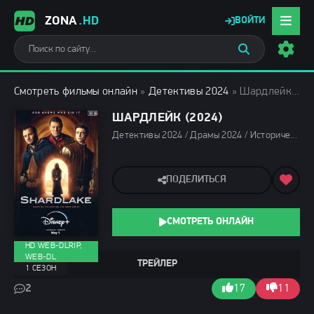
ZONA
.HD
ВОЙТИ
Смотреть фильмы онлайн
»
Детективы 2024
» Шардлейк (2024)
ШАРДЛЕЙК (2024)
Детективы 2024 / Драмы 2024 / Исторические фильмы 2024 / Триллеры 2024 / Сериалы 2024 / Новинки сериалов 2024 / Фильмы 2024 / Сериалы в озвучке TVShows / Сериалы в озвучке LostFilm / Сериалы в озвучке HDrezka Studio / Смотреть фильмы онлайн
ПОДЕЛИТЬСЯ
СМОТРЕТЬ ОНЛАЙН
HD WEB-DLRIP,
WEB-DL
ТРЕЙЛЕР
1 СЕЗОН
2
17
11