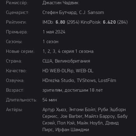
Режиссёр:
Джастин Чадвик
Сценарист:
Стефен Бутчард, C.J. Sansom
Рейтинги:
IMDb:
6.80
(2954) KinoPoisk:
6.420
(284)
Премьера:
1 мая 2024
Сезоны:
1 сезон
Новые серии:
1, 2, 3, 4 серия 1 сезона
Страна:
США, Великобритания
Качество:
HD WEB-DLRip, WEB-DL
Озвучка:
HDrezka Studio, TVShows, LostFilm
Возраст:
зрителям, достигшим 18 лет
Длительность:
54 мин
Актёры:
Артур Хьюз, Энтони Бойл, Руби Эшборн
Серкис, Joe Barber, Майлз Барроу, Бабу
Сизей, Пол Кэй, Майк Ноубл, Дэвид
Пирс, Ирфан Шамджи