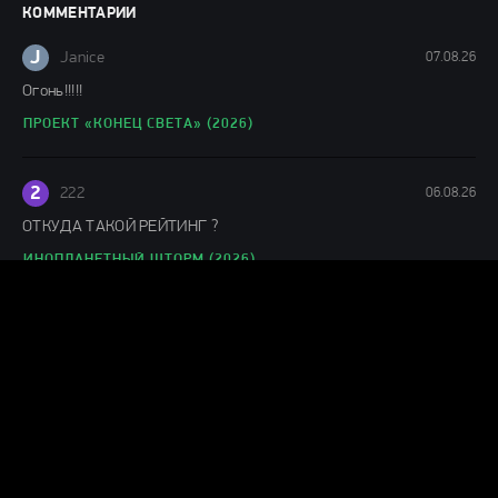
фильмы онлайн
КОММЕНТАРИИ
148 мин.
J
Janice
07.08.26
Огонь!!!!!
ПРОЕКТ «КОНЕЦ СВЕТА» (2026)
2
222
06.08.26
ОТКУДА ТАКОЙ РЕЙТИНГ ?
ИНОПЛАНЕТНЫЙ ШТОРМ (2026)
J
Julianne
06.08.26
Понравился фильм
ЛАКОМЫЙ КУСОК (2026)
Г
Гость Ольга
05.08.26