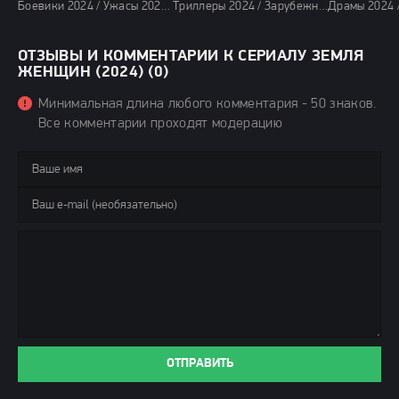
Боевики 2024 / Ужасы 2024 / Фантастические 2024 / Зарубежные фильмы 2024 / Новинки кино 2024 / Последние фильмы 2024 / Фильмы весны 2024 / Фильмы 2024 / Популярные фильмы / Смотреть фильмы онлайн
Триллеры 2024 / Зарубежные фильмы 2024 / Новинки кино 2024 / Последние фильмы 2024 / Фильмы 2024 / Смотреть фильмы онлайн
ОТЗЫВЫ И КОММЕНТАРИИ К СЕРИАЛУ ЗЕМЛЯ
ЖЕНЩИН (2024) (0)
Минимальная длина любого комментария - 50 знаков.
Все комментарии проходят модерацию
ОТПРАВИТЬ