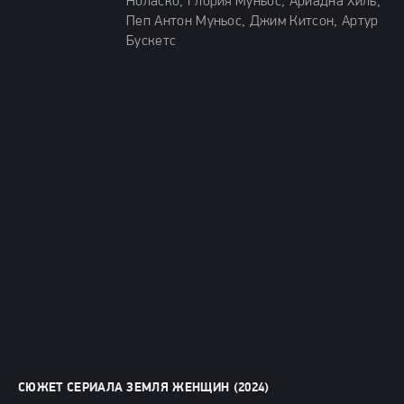
Ноласко, Глория Муньос, Ариадна Хиль,
Пеп Антон Муньос, Джим Китсон, Артур
Бускетс
СЮЖЕТ СЕРИАЛА ЗЕМЛЯ ЖЕНЩИН (2024)