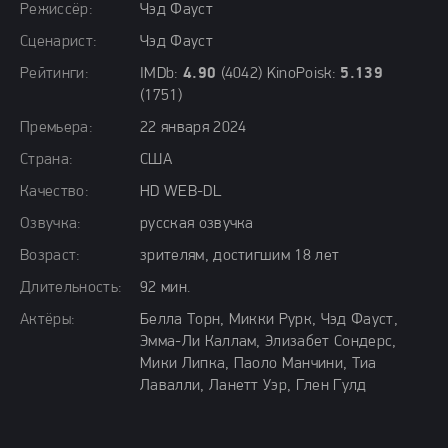
Режиссёр:
Чэд Фауст
Сценарист:
Чэд Фауст
Рейтинги:
IMDb:
4.90
(4042) KinoPoisk:
5.139
(1751)
Премьера:
22 января 2024
Страна:
США
Качество:
HD WEB-DL
Озвучка:
русская озвучка
Возраст:
зрителям, достигшим 18 лет
Длительность:
92 мин.
Актёры:
Белла Торн, Микки Рурк, Чэд Фауст,
Эмма-Ли Каллам, Элизабет Сондерс,
Мики Липка, Паоло Манчини, Тиа
Лавалли, Ланетт Уэр, Глен Гулд