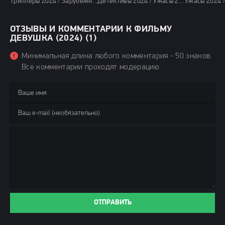
Триллеры 2024 / Зарубежные фильмы 2024 / Новинки кино 2024 / Последние фильмы 2024 / Фильмы весны 2024 / Фильмы 2024 / Смотреть фильмы онлайн
Детективы 2024 / Ужасы 2024 / Зарубежные фильмы 2024 / Новинки кино 2024 / Последние фильмы 2024 / Фильмы весны 2024 / Дорамы / Фильмы 2024 / Популярные фильмы / Смотреть фильмы онлайн
ОТЗЫВЫ И КОММЕНТАРИИ К ФИЛЬМУ
ДЕВУШКА (2024) (1)
Минимальная длина любого комментария - 50 знаков.
Все комментарии проходят модерацию
ОТПРАВИТЬ