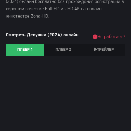
(2024) онлайн бесплатно без прохождения регистрации в
хорошем качестве Full HD и UHD 4K на онлайн-
кинотеатре Zona-HD.
Смотреть Девушка (2024) онлайн
Не работает?
ПЛЕЕР 1
ПЛЕЕР 2
ТРЕЙЛЕР