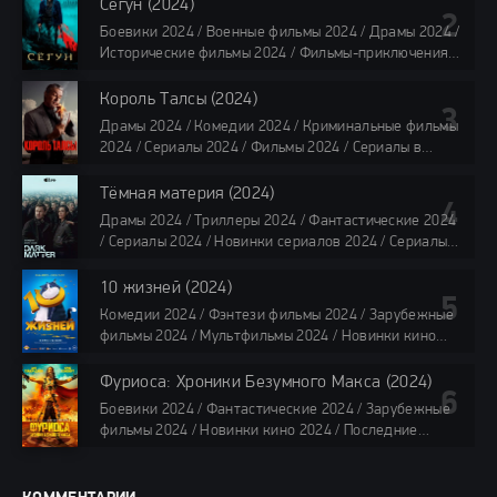
Фильмы 4K / Фильмы 2024 / Популярные фильмы /
Сёгун (2024)
Смотреть фильмы онлайн
Боевики 2024 / Военные фильмы 2024 / Драмы 2024 /
118 мин.
Исторические фильмы 2024 / Фильмы-приключения
2024 / Сериалы 2024 / Новинки сериалов 2024 /
Сериалы 4K / Фильмы 2024 / Сериалы в озвучке
Король Талсы (2024)
TVShows / Сериалы в озвучке LostFilm / Сериалы в
Драмы 2024 / Комедии 2024 / Криминальные фильмы
озвучке HDrezka Studio / Смотреть фильмы онлайн
2024 / Сериалы 2024 / Фильмы 2024 / Сериалы в
все серии по 45 минут
озвучке TVShows / Сериалы в озвучке LostFilm /
Сериалы в озвучке HDrezka Studio / Смотреть фильмы
Тёмная материя (2024)
онлайн
Драмы 2024 / Триллеры 2024 / Фантастические 2024
40 мин
/ Сериалы 2024 / Новинки сериалов 2024 / Сериалы
4K / Фильмы 2024 / Сериалы в озвучке TVShows /
Сериалы в озвучке LostFilm / Сериалы в озвучке
10 жизней (2024)
HDrezka Studio / Смотреть фильмы онлайн
Комедии 2024 / Фэнтези фильмы 2024 / Зарубежные
все серии по 45 мин.
фильмы 2024 / Мультфильмы 2024 / Новинки кино
2024 / Последние фильмы 2024 / Фильмы весны 2024
/ Фильмы 2024 / Популярные фильмы / Смотреть
Фуриоса: Хроники Безумного Макса (2024)
фильмы онлайн
Боевики 2024 / Фантастические 2024 / Зарубежные
88 мин.
фильмы 2024 / Новинки кино 2024 / Последние
фильмы 2024 / Фильмы лета 2024 / Фильмы 4K /
Фильмы 2024 / Популярные фильмы / Смотреть
фильмы онлайн