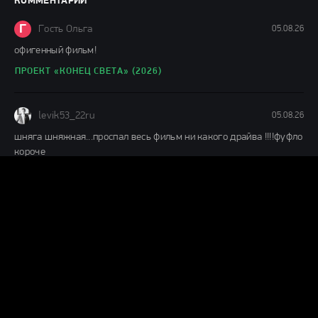
КОММЕНТАРИИ
148 мин.
Г
Гость Ольга
05.08.26
офигенный фильм!
ПРОЕКТ «КОНЕЦ СВЕТА» (2026)
levik53_22ru
05.08.26
шняга шняжная...проспал весь фильм ни какого драйва !!!!фуфло
короче
ЧЕЛОВЕК-ПАУК: НОВЫЙ ДЕНЬ (2026)
Н
ник
04.08.26
Муть полная,1 из 10ти.Не тратьте время.
КАТАСТРОФА. УДАР ИЗ КОСМОСА (2026)
А
ага да
04.08.26