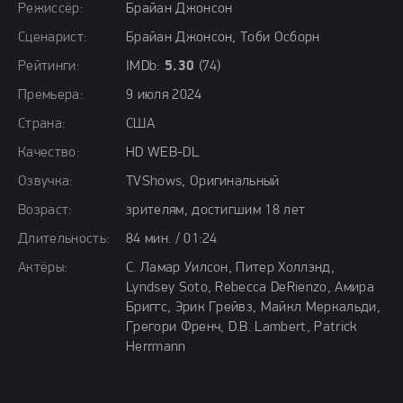
Режиссёр:
Брайан Джонсон
Сценарист:
Брайан Джонсон, Тоби Осборн
Рейтинги:
IMDb:
5.30
(74)
Премьера:
9 июля 2024
Страна:
США
Качество:
HD WEB-DL
Озвучка:
TVShows, Оригинальный
Возраст:
зрителям, достигшим 18 лет
Длительность:
84 мин. / 01:24
Актёры:
С. Ламар Уилсон, Питер Холлэнд,
Lyndsey Soto, Rebecca DeRienzo, Амира
Бриггс, Эрик Грейвз, Майкл Меркальди,
Грегори Френч, D.B. Lambert, Patrick
Herrmann