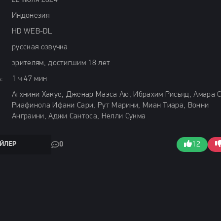
22 июля 2024
Индонезия
HD WEB-DL
русская озвучка
зрителям, достигшим 18 лет
:
1 ч 47 мин
Агхнини Хакуе, Дженар Маэса Аю, Ибрахим Рисьяд, Амара 
Риафинола Ифани Сари, Рут Марини, Миан Тиара, Вонни
Анграини, Аджи Сантоса, Нелли Сукма
ЙЛЕР
0
12