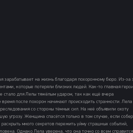
я зарабатывает на жизнь благодаря похоронному бюро. Из-за 
нтами, которые потеряли близких людей. Как-то главная геро
ие стало для Лелы тяжёлым ударом, так как ещё вчера
е время после похорон начинают происходить странности. Лела
реследования со стороны тёмных сил. На неё объявили охоту
ую угрозу. Женщина спасётся только в том случае, если собе
т раскрыть много секретов пережить уйму страшных событий,
ловека. Однако Лела уверена, что она точно со всем справится