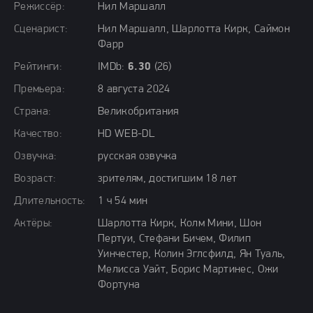
Режиссёр:
Нил Маршалл
Сценарист:
Нил Маршалл, Шарлотта Кирк, Саймон
Фарр
Рейтинги:
IMDb:
6.30
(26)
Премьера:
8 августа 2024
Страна:
Великобритания
Качество:
HD WEB-DL
Озвучка:
русская озвучка
Возраст:
зрителям, достигшим 18 лет
Длительность:
1 ч 54 мин
Актёры:
Шарлотта Кирк, Колм Мини, Шон
Пертуи, Стефани Бичем, Филип
Уинчестер, Колин Эглсфилд, Ян Туаль,
Мелисса Уайт, Борис Мартинес, Ожи
Фортуна