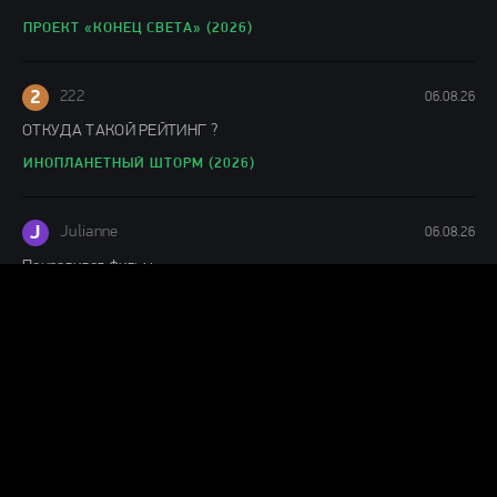
ПРОЕКТ «КОНЕЦ СВЕТА» (2026)
2
222
06.08.26
ОТКУДА ТАКОЙ РЕЙТИНГ ?
ИНОПЛАНЕТНЫЙ ШТОРМ (2026)
J
Julianne
06.08.26
Понравился фильм
ЛАКОМЫЙ КУСОК (2026)
Г
Гость Ольга
05.08.26
офигенный фильм!
ПРОЕКТ «КОНЕЦ СВЕТА» (2026)