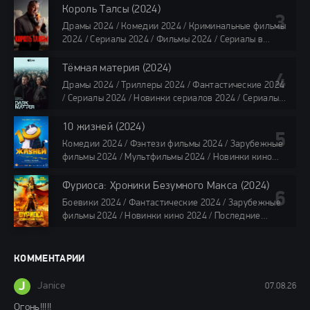
Сериалы 4K / Фильмы 2024 / Сериалы в озвучке
Король Талсы (2024)
TVShows / Сериалы в озвучке LostFilm / Сериалы в
Драмы 2024 / Комедии 2024 / Криминальные фильмы
озвучке HDrezka Studio / Смотреть фильмы онлайн
2024 / Сериалы 2024 / Фильмы 2024 / Сериалы в
все серии по 45 минут
озвучке TVShows / Сериалы в озвучке LostFilm /
Сериалы в озвучке HDrezka Studio / Смотреть фильмы
Тёмная материя (2024)
онлайн
Драмы 2024 / Триллеры 2024 / Фантастические 2024
40 мин
/ Сериалы 2024 / Новинки сериалов 2024 / Сериалы
4K / Фильмы 2024 / Сериалы в озвучке TVShows /
Сериалы в озвучке LostFilm / Сериалы в озвучке
10 жизней (2024)
HDrezka Studio / Смотреть фильмы онлайн
Комедии 2024 / Фэнтези фильмы 2024 / Зарубежные
все серии по 45 мин.
фильмы 2024 / Мультфильмы 2024 / Новинки кино
2024 / Последние фильмы 2024 / Фильмы весны 2024
/ Фильмы 2024 / Популярные фильмы / Смотреть
Фуриоса: Хроники Безумного Макса (2024)
фильмы онлайн
Боевики 2024 / Фантастические 2024 / Зарубежные
88 мин.
фильмы 2024 / Новинки кино 2024 / Последние
фильмы 2024 / Фильмы лета 2024 / Фильмы 4K /
Фильмы 2024 / Популярные фильмы / Смотреть
фильмы онлайн
КОММЕНТАРИИ
148 мин.
J
Janice
07.08.26
Огонь!!!!!