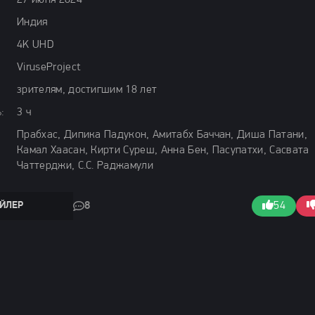
27 июня 2024
Индия
4K UHD
ViruseProject
зрителям, достигшим 18 лет
:
3 ч
Прабхас, Дипика Падукон, Амитабх Баччан, Диша Патани,
Камал Хаасан, Кирти Суреш, Анна Бен, Пасупатхи, Сасвата
Чаттерджи, С.С. Раджамули
ЙЛЕР
8
54