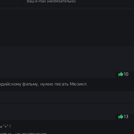
10
ндийскому фильму, нужно писать Мюзикл.
13
"+" !