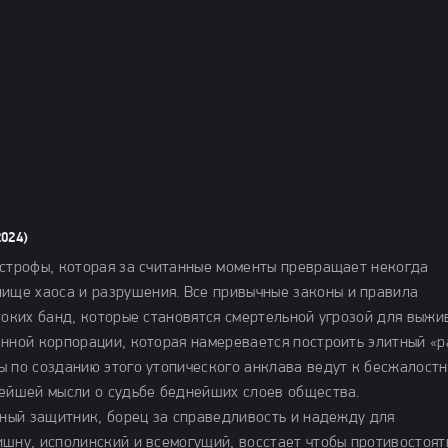
024)
астрофы, которая за считанные моменты превращает некогда
ще хаоса и разрушения. Все привычные законы и правила
токих банд, которые становятся смертельной угрозой для выжи
енной корпорации, которая намеревается построить элитный «р
ы по созданию этого утопического анклава ведут к бесжалост
лейшей мысли о судьбе беднейших слоев общества.
шный защитник, борец за справедливость и надежду для
ишну, исполинский и всемогущий, восстает чтобы противостоят