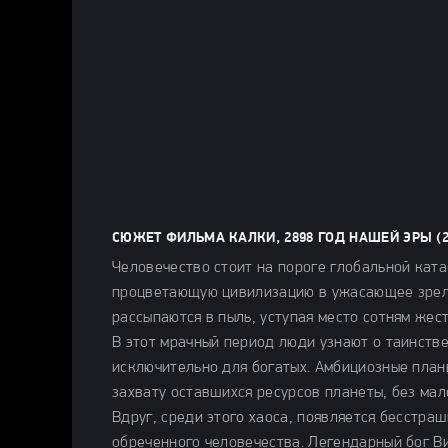
СЮЖЕТ ФИЛЬМА КАЛКИ, 2898 ГОД НАШЕЙ ЭРЫ (2
Человечество стоит на пороге глобальной кат
процветающую цивилизацию в ужасающее зрели
рассыпаются в пыль, уступая место сотням жес
В этот мрачный период люди узнают о таинств
исключительно для богатых. Амбициозные план
захвату оставшихся ресурсов планеты, без ма
Вдруг, среди этого хаоса, появляется бесстра
обреченного человечества. Легендарный бог В