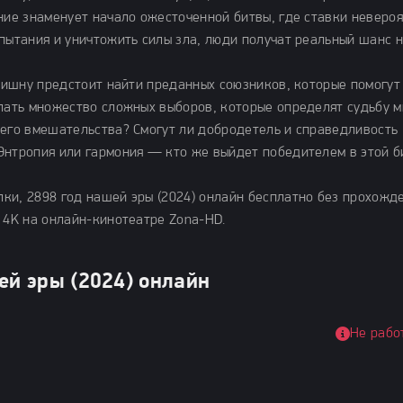
ние знаменует начало ожесточенной битвы, где ставки неверо
пытания и уничтожить силы зла, люди получат реальный шанс 
 Вишну предстоит найти преданных союзников, которые помогут
елать множество сложных выборов, которые определят судьбу м
оего вмешательства? Смогут ли добродетель и справедливость
Энтропия или гармония — кто же выйдет победителем в этой б
ки, 2898 год нашей эры (2024) онлайн бесплатно без прохожд
 4K на онлайн-кинотеатре Zona-HD.
ей эры (2024) онлайн
Не рабо