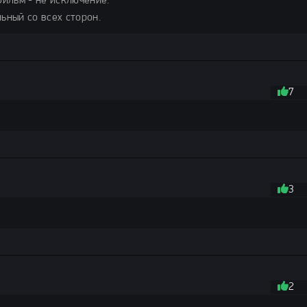
фильм - не исключение.
ьный со всех сторон.
7
3
2