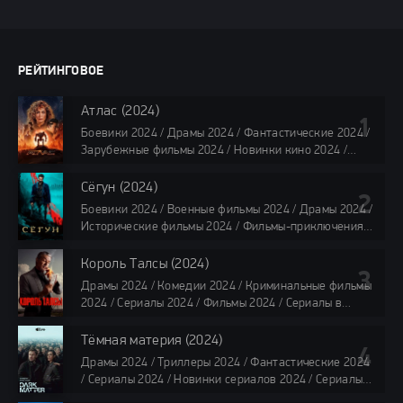
РЕЙТИНГОВОЕ
Атлас (2024)
Боевики 2024 / Драмы 2024 / Фантастические 2024 /
Зарубежные фильмы 2024 / Новинки кино 2024 /
Последние фильмы 2024 / Фильмы лета 2024 /
Фильмы 4K / Фильмы 2024 / Популярные фильмы /
Сёгун (2024)
Смотреть фильмы онлайн
Боевики 2024 / Военные фильмы 2024 / Драмы 2024 /
118 мин.
Исторические фильмы 2024 / Фильмы-приключения
2024 / Сериалы 2024 / Новинки сериалов 2024 /
Сериалы 4K / Фильмы 2024 / Сериалы в озвучке
Король Талсы (2024)
TVShows / Сериалы в озвучке LostFilm / Сериалы в
Драмы 2024 / Комедии 2024 / Криминальные фильмы
озвучке HDrezka Studio / Смотреть фильмы онлайн
2024 / Сериалы 2024 / Фильмы 2024 / Сериалы в
все серии по 45 минут
озвучке TVShows / Сериалы в озвучке LostFilm /
Сериалы в озвучке HDrezka Studio / Смотреть фильмы
Тёмная материя (2024)
онлайн
Драмы 2024 / Триллеры 2024 / Фантастические 2024
40 мин
/ Сериалы 2024 / Новинки сериалов 2024 / Сериалы
4K / Фильмы 2024 / Сериалы в озвучке TVShows /