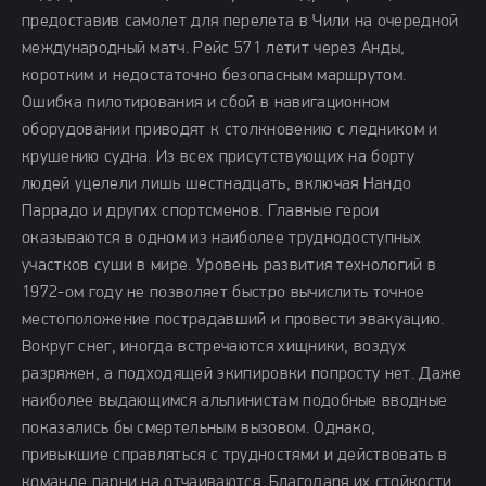
предоставив самолет для перелета в Чили на очередной
международный матч. Рейс 571 летит через Анды,
коротким и недостаточно безопасным маршрутом.
Ошибка пилотирования и сбой в навигационном
оборудовании приводят к столкновению с ледником и
крушению судна. Из всех присутствующих на борту
людей уцелели лишь шестнадцать, включая Нандо
Паррадо и других спортсменов. Главные герои
оказываются в одном из наиболее труднодоступных
участков суши в мире. Уровень развития технологий в
1972-ом году не позволяет быстро вычислить точное
местоположение пострадавший и провести эвакуацию.
Вокруг снег, иногда встречаются хищники, воздух
разряжен, а подходящей экипировки попросту нет. Даже
наиболее выдающимся альпинистам подобные вводные
показались бы смертельным вызовом. Однако,
привыкшие справляться с трудностями и действовать в
команде парни на отчаиваются. Благодаря их стойкости,