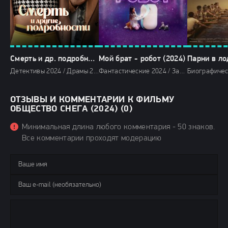
Смерть и др. подробности (2024)
Мой брат - робот (2024)
Парни в ло
Детективы 2024 / Драмы 2024 / Криминальные фильмы 2024 / Триллеры 2024 / Сериалы 2024 / Сериалы 4K / Фильмы 2024 / Сериалы в озвучке Newstudio / Смотреть фильмы онлайн
Фантастические 2024 / Зарубежные фильмы 2024 / Новинки кино 2024 / Последние фильмы 2024 / Фильмы 2024 / Смотреть фильмы онлайн
ОТЗЫВЫ И КОММЕНТАРИИ К ФИЛЬМУ
ОБЩЕСТВО СНЕГА (2024) (0)
Минимальная длина любого комментария - 50 знаков.
Все комментарии проходят модерацию