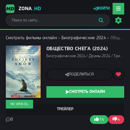
ZONA
.HD
ВОЙТИ
Смотреть фильмы онлайн
»
Биографические 2024
» Общество снега (2024)
ОБЩЕСТВО СНЕГА (2024)
Биографические 2024 / Драмы 2024 / Триллеры 2024 / Зарубежные фильмы 2024 / Новинки кино 2024 / Последние фильмы 2024 / Фильмы 2024 / Сериалы в озвучке Newstudio / Смотреть фильмы онлайн
ПОДЕЛИТЬСЯ
СМОТРЕТЬ ОНЛАЙН
HD WEB-DL
ТРЕЙЛЕР
0
14
4