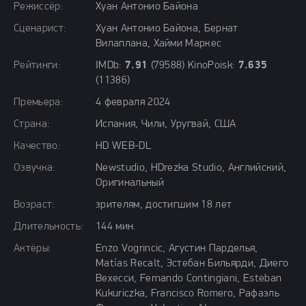
Режиссёр:
Хуан Антонио Байона
Сценарист:
Хуан Антонио Байона, Бернат
Вилаплана, Хайми Маркес
Рейтинги:
IMDb:
7.91
(79588) KinoPoisk:
7.635
(11386)
Премьера:
4 февраля 2024
Страна:
Испания, Чили, Уругвай, США
Качество:
HD WEB-DL
Озвучка:
Newstudio, HDrezka Studio, Английский,
Оригинальный
Возраст:
зрителям, достигшим 18 лет
Длительность:
144 мин.
Актёры:
Enzo Vogrincic, Агустин Парделья,
Matías Recalt, Эстебан Бильярди, Диего
Вехесси, Fernando Contingiani, Esteban
Kukuriczka, Francisco Romero, Рафаэль