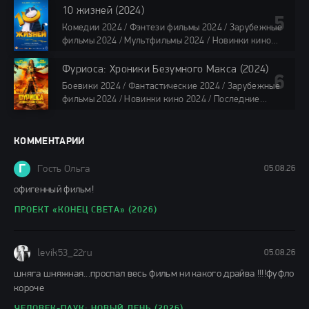
Сериалы в озвучке LostFilm / Сериалы в озвучке
10 жизней (2024)
HDrezka Studio / Смотреть фильмы онлайн
Комедии 2024 / Фэнтези фильмы 2024 / Зарубежные
все серии по 45 мин.
фильмы 2024 / Мультфильмы 2024 / Новинки кино
2024 / Последние фильмы 2024 / Фильмы весны 2024
/ Фильмы 2024 / Популярные фильмы / Смотреть
Фуриоса: Хроники Безумного Макса (2024)
фильмы онлайн
Боевики 2024 / Фантастические 2024 / Зарубежные
88 мин.
фильмы 2024 / Новинки кино 2024 / Последние
фильмы 2024 / Фильмы лета 2024 / Фильмы 4K /
Фильмы 2024 / Популярные фильмы / Смотреть
фильмы онлайн
КОММЕНТАРИИ
148 мин.
Г
Гость Ольга
05.08.26
офигенный фильм!
ПРОЕКТ «КОНЕЦ СВЕТА» (2026)
levik53_22ru
05.08.26
шняга шняжная...проспал весь фильм ни какого драйва !!!!фуфло
короче
ЧЕЛОВЕК-ПАУК: НОВЫЙ ДЕНЬ (2026)