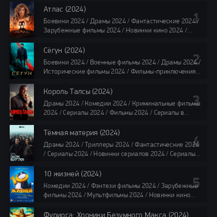
Атлас (2024)
Боевики 2024 / Драмы 2024 / Фантастические 2024 /
Зарубежные фильмы 2024 / Новинки кино 2024 /
Последние фильмы 2024 / Фильмы лета 2024 /
Фильмы 4K / Фильмы 2024 / Популярные фильмы /
Сёгун (2024)
Смотреть фильмы онлайн
Боевики 2024 / Военные фильмы 2024 / Драмы 2024 /
118 мин.
Исторические фильмы 2024 / Фильмы-приключения
2024 / Сериалы 2024 / Новинки сериалов 2024 /
Сериалы 4K / Фильмы 2024 / Сериалы в озвучке
Король Талсы (2024)
TVShows / Сериалы в озвучке LostFilm / Сериалы в
Драмы 2024 / Комедии 2024 / Криминальные фильмы
озвучке HDrezka Studio / Смотреть фильмы онлайн
2024 / Сериалы 2024 / Фильмы 2024 / Сериалы в
все серии по 45 минут
озвучке TVShows / Сериалы в озвучке LostFilm /
Сериалы в озвучке HDrezka Studio / Смотреть фильмы
Тёмная материя (2024)
онлайн
Драмы 2024 / Триллеры 2024 / Фантастические 2024
40 мин
/ Сериалы 2024 / Новинки сериалов 2024 / Сериалы
4K / Фильмы 2024 / Сериалы в озвучке TVShows /
Сериалы в озвучке LostFilm / Сериалы в озвучке
10 жизней (2024)
HDrezka Studio / Смотреть фильмы онлайн
Комедии 2024 / Фэнтези фильмы 2024 / Зарубежные
все серии по 45 мин.
фильмы 2024 / Мультфильмы 2024 / Новинки кино
2024 / Последние фильмы 2024 / Фильмы весны 2024
/ Фильмы 2024 / Популярные фильмы / Смотреть
Фуриоса: Хроники Безумного Макса (2024)