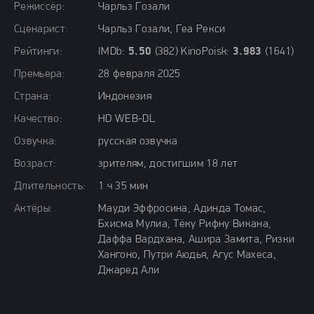
Режиссёр:
Чарльз Гозали
Сценарист:
Чарльз Гозали, Геа Рекси
Рейтинги:
IMDb:
5.50
(382) KinoPoisk:
3.983
(1641)
Премьера:
28 февраля 2025
Страна:
Индонезия
Качество:
HD WEB-DL
Озвучка:
русская озвучка
Возраст:
зрителям, достигшим 18 лет
Длительность:
1 ч 35 мин
Актёры:
Мауди Эффросина, Адинда Томас,
Бхисма Мулиа, Тёку Рифну Викана,
Даффа Вардхана, Ашира Замита, Ризки
Хангоно, Путри Аюдья, Агус Махеса,
Джаред Али