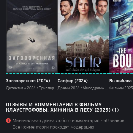
Заговоренная (2024)
Сапфир (2024)
Вышибала 
Детективы 2024 / Триллеры 2024 / Ужасы 2024 / Зарубежные фильмы 2024 / Фильмы осени 2024 / Последние фильмы 2024 / Новинки кино 2024 / Фильмы 2024 / Смотреть фильмы онлайн
Драмы 2024 / Мелодрамы 2024 / Сериалы 2024 / Турецкие сериалы / Фильмы 2024 / Смотреть фильмы онлайн
ОТЗЫВЫ И КОММЕНТАРИИ К ФИЛЬМУ
КЛАУСТРОФОБЫ: ХИЖИНА В ЛЕСУ (2025) (1)
Минимальная длина любого комментария - 50 знаков.
Все комментарии проходят модерацию