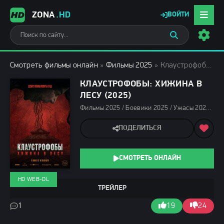
ZONA
.HD
ВОЙТИ
Смотреть фильмы онлайн
»
Фильмы 2025
» Клаустрофобы: Хижина в лесу (2025)
КЛАУСТРОФОБЫ: ХИЖИНА В
ЛЕСУ (2025)
Фильмы 2025 / Боевики 2025 / Ужасы 2025 / Зарубежные фильмы 2025 / Новинки кино 2025 / Последние фильмы 2025 / Популярные фильмы / Смотреть фильмы онлайн
ПОДЕЛИТЬСЯ
СМОТРЕТЬ ОНЛАЙН
HD WEB-DL
ТРЕЙЛЕР
1
19
24