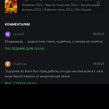
фильмы онлайн
Боевики 2024 / Фантастические 2024 / Зарубежные
88 мин.
фильмы 2024 / Новинки кино 2024 / Последние
фильмы 2024 / Фильмы лета 2024 / Фильмы 4K /
Фильмы 2024 / Популярные фильмы / Смотреть
фильмы онлайн
КОММЕНТАРИИ
148 мин.
К
колян8
09.08.26
Еbaaaaaaaa......редкостное говно, нудятина, и нихера не понятно
ПОСЛЕДНИЙ ДОМ (2026)
V
Vladislav
09.08.26
Задорнов во всем был прав,дебилы,откуда насилие всяка х..ня в
мире берется,верно от американцев хвала
МЫС СТРАХА (2026)
Г
Гость влад
08.08.26
С первых кадров понимаешь,что игра актеров,как снят