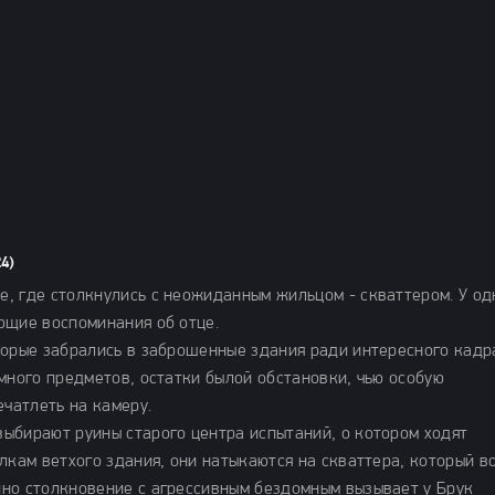
4)
, где столкнулись с неожиданным жильцом - скваттером. У од
ющие воспоминания об отце.
торые забрались в заброшенные здания ради интересного кадра
много предметов, остатки былой обстановки, чью особую
ечатлеть на камеру.
ыбирают руины старого центра испытаний, о котором ходят
лкам ветхого здания, они натыкаются на скваттера, который в
но столкновение с агрессивным бездомным вызывает у Брук