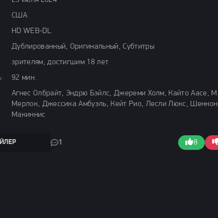
25 июня 2024
США
HD WEB-DL
Дублированный, Оригинальный, Субтитры
зрителям, достигшим 18 лет
:
92 мин.
Агнес Олбрайт, Эндрю Бэйлс, Джереми Холм, Кайто Аасе, М
Мерлок, Джессика Амбуэль, Кейт Рио, Лесли Люкс, Шеннон
Макиннис
ЙЛЕР
1
8