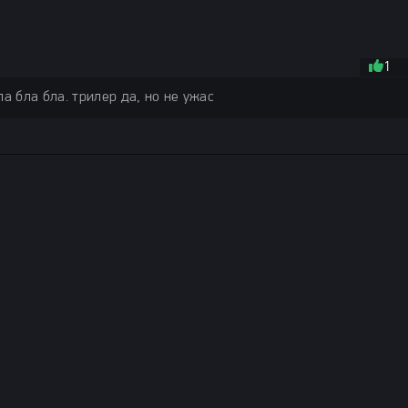
1
а бла бла. трилер да, но не ужас