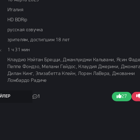
18 марта 2025
Италия
HD BDRip
русская озвучка
зрителям, достигшим 18 лет
:
1 ч 31 мин
Клаудио Нэйтан Брецци, Джанлуиджи Кальвани, Ясин Фаде
Пеппе Фондзо, Мелани Гейдос, Клаудия Джерини, Джонат
Дилан Кинг, Элизабетта Клейн, Лорен ЛаВера, Джованни
Ломбардо Радиче
ЙЛЕР
1
27