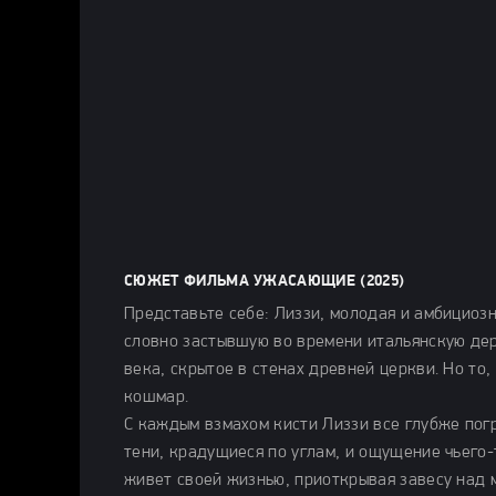
СЮЖЕТ ФИЛЬМА УЖАСАЮЩИЕ (2025)
Представьте себе: Лиззи, молодая и амбициозн
словно застывшую во времени итальянскую дер
века, скрытое в стенах древней церкви. Но то
кошмар.
С каждым взмахом кисти Лиззи все глубже пог
тени, крадущиеся по углам, и ощущение чьего-
живет своей жизнью, приоткрывая завесу над 