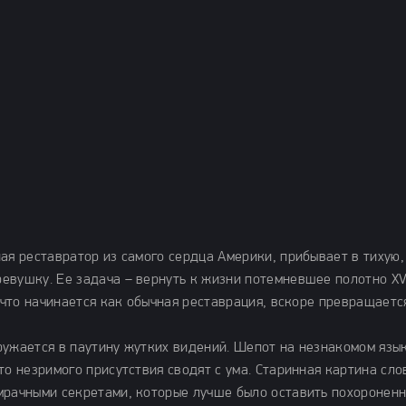
ая реставратор из самого сердца Америки, прибывает в тихую,
евушку. Ее задача – вернуть к жизни потемневшее полотно XV
, что начинается как обычная реставрация, вскоре превращаетс
ружается в паутину жутких видений. Шепот на незнакомом язык
то незримого присутствия сводят с ума. Старинная картина сло
мрачными секретами, которые лучше было оставить похоронен