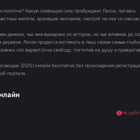
ом полотне? Какую зловещую силу пробуждает Лиззи, пытаясь
местные жители, хранящие молчание, смотрят на нее со смесью
ем демоне, чье имя вымарано из истории, но чье влияние до си
 деревни. Лиззи придется взглянуть в лицо своим самым глубо
ревнее зло вырвется на свободу, поглотив ее душу и преврати
асающие (2025) онлайн бесплатно без прохождения регистраци
веб-портале.
онлайн
Не рабо