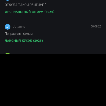
ОТКУДА ТАКОЙ РЕЙТИНГ ?
ИНОПЛАНЕТНЫЙ ШТОРМ (2026)
J
Julianne
06.08.26
Понравился фильм
ЛАКОМЫЙ КУСОК (2026)
Г
Гость Ольга
05.08.26
офигенный фильм!
ПРОЕКТ «КОНЕЦ СВЕТА» (2026)
levik53_22ru
05.08.26
шняга шняжная...проспал весь фильм ни какого драйва !!!!фуфло
короче
ЧЕЛОВЕК-ПАУК: НОВЫЙ ДЕНЬ (2026)