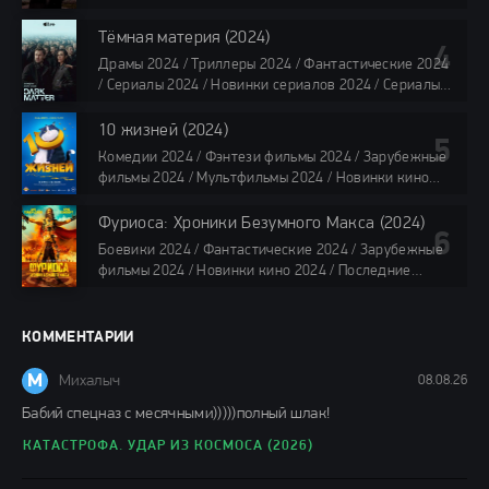
все серии по 45 минут
озвучке TVShows / Сериалы в озвучке LostFilm /
Сериалы в озвучке HDrezka Studio / Смотреть фильмы
Тёмная материя (2024)
онлайн
Драмы 2024 / Триллеры 2024 / Фантастические 2024
40 мин
/ Сериалы 2024 / Новинки сериалов 2024 / Сериалы
4K / Фильмы 2024 / Сериалы в озвучке TVShows /
Сериалы в озвучке LostFilm / Сериалы в озвучке
10 жизней (2024)
HDrezka Studio / Смотреть фильмы онлайн
Комедии 2024 / Фэнтези фильмы 2024 / Зарубежные
все серии по 45 мин.
фильмы 2024 / Мультфильмы 2024 / Новинки кино
2024 / Последние фильмы 2024 / Фильмы весны 2024
/ Фильмы 2024 / Популярные фильмы / Смотреть
Фуриоса: Хроники Безумного Макса (2024)
фильмы онлайн
Боевики 2024 / Фантастические 2024 / Зарубежные
88 мин.
фильмы 2024 / Новинки кино 2024 / Последние
фильмы 2024 / Фильмы лета 2024 / Фильмы 4K /
Фильмы 2024 / Популярные фильмы / Смотреть
фильмы онлайн
КОММЕНТАРИИ
148 мин.
М
Михалыч
08.08.26
Бабий спецназ с месячными)))))полный шлак!
КАТАСТРОФА. УДАР ИЗ КОСМОСА (2026)