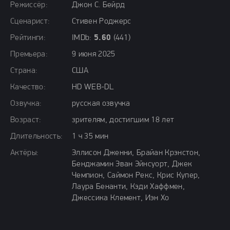
Режиссёр:
Джон С. Бейрд
Сценарист:
Стивен Роджерс
Рейтинги:
IMDb:
5.60
(441)
Премьера:
9 июня 2025
Страна:
США
Качество:
HD WEB-DL
Озвучка:
русская озвучка
Возраст:
зрителям, достигшим 18 лет
Длительность:
1 ч 35 мин
Актёры:
Эллисон Дженни, Брайан Крэнстон,
Бенджамин Эван Эйнсуорт, Джек
Чемпион, Саймон Рекс, Крис Купер,
Лаура Бенанти, Кэди Хаффмен,
Джессика Клемент, Иэн Хо