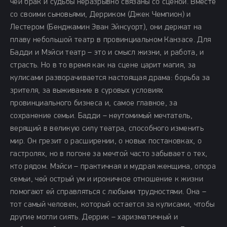
чей брак и судьбы неразрывно связаны со сценой. Вместе
со своими сыновьями, Дерриком (Джек Чемпион) и
Лестером (Бенджамин Эван Эйнсуорт), они держат на
плаву небольшой театр в провинциальном Канзасе. Для
Бадди и Мэйси театр – это и смысл жизни, и работа, и
страсть. Но в то время как на сцене царит магия, за
кулисами разворачивается настоящая драма: борьба за
зрителя, за выживание в суровых условиях
провинциального бизнеса и, самое главное, за
сохранение семьи. Бадди – неутомимый мечтатель,
верящий в великую силу театра, способного изменить
мир. Он грезит о расширении, о новых постановках, о
гастролях, но в погоне за мечтой часто забывает о тех,
кто рядом. Мэйси – практичная и мудрая женщина, опора
семьи, чей острый ум и ироничное отношение к жизни
помогают ей справляться с любыми трудностями. Она –
тот самый человек, который остается за кулисами, чтобы
другие могли сиять. Деррик – харизматичный и