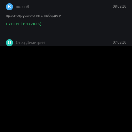
К
колян8
08.08.26
краснотрусые опять победили
СУПЕРГЁРЛ (2026)
О
Отец Димитрий
07.08.26
искутао, полная бредятина - это ваш комментарий! Фильм
офигенен. Никакой сынок в написании сценария к данному
ДЕНЬ РАЗОБЛАЧЕНИЯ (2026)
Г
Гость Алекс
07.08.26
"Зансял» – подростковое просторечье. Перевод для выходцев из
глухой провинции, где подобные слова
АР-ДЖЕЙ ДЕКЕР (2026)
Г
Гость Alex
07.08.26