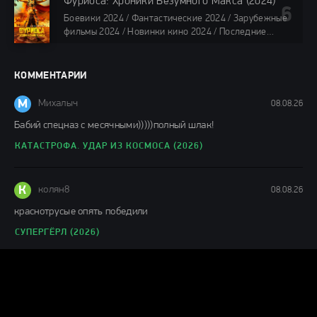
Фуриоса: Хроники Безумного Макса (2024)
фильмы онлайн
Боевики 2024 / Фантастические 2024 / Зарубежные
88 мин.
фильмы 2024 / Новинки кино 2024 / Последние
фильмы 2024 / Фильмы лета 2024 / Фильмы 4K /
Фильмы 2024 / Популярные фильмы / Смотреть
фильмы онлайн
КОММЕНТАРИИ
148 мин.
М
Михалыч
08.08.26
Бабий спецназ с месячными)))))полный шлак!
КАТАСТРОФА. УДАР ИЗ КОСМОСА (2026)
К
колян8
08.08.26
краснотрусые опять победили
СУПЕРГЁРЛ (2026)
О
Отец Димитрий
07.08.26
искутао, полная бредятина - это ваш комментарий! Фильм
офигенен. Никакой сынок в написании сценария к данному