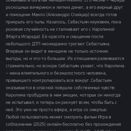
обманывать богатых женщин Мехико. Его жизнь – череда
роскошных вечеринок и легких денег, а его верный друг
и помощник Макло (Алехандро Спейцер) всегда готов
прикрыть его тылы. Казалось, Себастьян неуязвим, пока
роковая случайность не сталкивает его с Каролиной
(Марта Игареда). Её красота и смущение после
небольшого ДТП неожиданно трогают Себастьяна.
Впервые он видит в женщине не только источник
выгоды, но и что-то большее. Их отношения развиваются
стремительно, но вскоре Себастьян узнает, что Каролина
– жена влиятельного и безжалостного человека,
привыкшего контролировать все вокруг. Себастьян
оказывается в опасной ловушке собственных чувств:
Каролина пробудила в нем эмоции, которых он никогда
не испытывал, и теперь он рискует всем, чтобы быть с
ней. Это уже не просто афера, а игра со смертью.
Любой пользователь может смотреть фильм Игра в
соблазнение (2025) онлайн бесплатно без прохождения