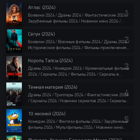
Атлас (2024)
Боевики 2024 / Драмы 2024 / Фантастические 2024 /
Зарубежные фильмы 2024 / Новинки кино 2024 /
Последние фильмы 2024 / Фильмы лета 2024 /
Фильмы 4K / Фильмы 2024 / Популярные фильмы /
Сёгун (2024)
Смотреть фильмы онлайн
Боевики 2024 / Военные фильмы 2024 / Драмы 2024 /
118 мин.
Исторические фильмы 2024 / Фильмы-приключения
2024 / Сериалы 2024 / Новинки сериалов 2024 /
Сериалы 4K / Фильмы 2024 / Сериалы в озвучке
Король Талсы (2024)
TVShows / Сериалы в озвучке LostFilm / Сериалы в
Драмы 2024 / Комедии 2024 / Криминальные фильмы
озвучке HDrezka Studio / Смотреть фильмы онлайн
2024 / Сериалы 2024 / Фильмы 2024 / Сериалы в
все серии по 45 минут
озвучке TVShows / Сериалы в озвучке LostFilm /
Сериалы в озвучке HDrezka Studio / Смотреть фильмы
Тёмная материя (2024)
онлайн
Драмы 2024 / Триллеры 2024 / Фантастические 2024
40 мин
/ Сериалы 2024 / Новинки сериалов 2024 / Сериалы
4K / Фильмы 2024 / Сериалы в озвучке TVShows /
Сериалы в озвучке LostFilm / Сериалы в озвучке
10 жизней (2024)
HDrezka Studio / Смотреть фильмы онлайн
Комедии 2024 / Фэнтези фильмы 2024 / Зарубежные
все серии по 45 мин.
фильмы 2024 / Мультфильмы 2024 / Новинки кино
2024 / Последние фильмы 2024 / Фильмы весны 2024
/ Фильмы 2024 / Популярные фильмы / Смотреть