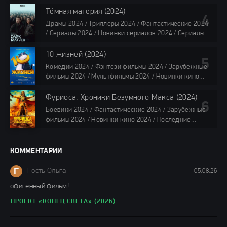
озвучке TVShows / Сериалы в озвучке LostFilm /
Сериалы в озвучке HDrezka Studio / Смотреть фильмы
Тёмная материя (2024)
онлайн
Драмы 2024 / Триллеры 2024 / Фантастические 2024
40 мин
/ Сериалы 2024 / Новинки сериалов 2024 / Сериалы
4K / Фильмы 2024 / Сериалы в озвучке TVShows /
Сериалы в озвучке LostFilm / Сериалы в озвучке
10 жизней (2024)
HDrezka Studio / Смотреть фильмы онлайн
Комедии 2024 / Фэнтези фильмы 2024 / Зарубежные
все серии по 45 мин.
фильмы 2024 / Мультфильмы 2024 / Новинки кино
2024 / Последние фильмы 2024 / Фильмы весны 2024
/ Фильмы 2024 / Популярные фильмы / Смотреть
Фуриоса: Хроники Безумного Макса (2024)
фильмы онлайн
Боевики 2024 / Фантастические 2024 / Зарубежные
88 мин.
фильмы 2024 / Новинки кино 2024 / Последние
фильмы 2024 / Фильмы лета 2024 / Фильмы 4K /
Фильмы 2024 / Популярные фильмы / Смотреть
фильмы онлайн
КОММЕНТАРИИ
148 мин.
Г
Гость Ольга
05.08.26
офигенный фильм!
ПРОЕКТ «КОНЕЦ СВЕТА» (2026)