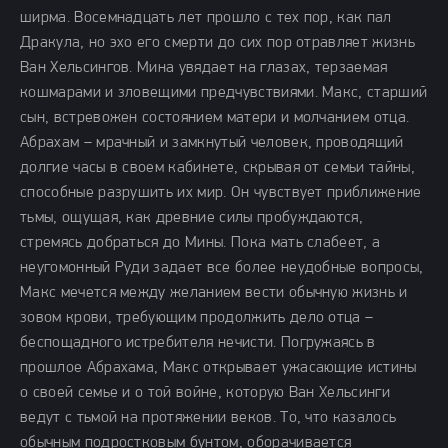
ширма. Восемнадцать лет прошло с тех пор, как пал
Дракула, но эхо его смерти до сих пор отравляет жизнь
Ван Хельсингов. Мина увядает на глазах, терзаемая
кошмарами и зловещими предчувствиями. Макс, старший
сын, встревожен состоянием матери и молчанием отца.
Абрахам – мрачный и замкнутый человек, проводящий
долгие часы в своем кабинете, скрывая от семьи тайны,
способные разрушить их мир. Он чувствует приближение
тьмы, ощущая, как древние силы пробуждаются,
стремясь добраться до Мины. Пока мать слабеет, а
неугомонный Руди задает все более неудобные вопросы,
Макс мечется между желанием вести обычную жизнь и
зовом крови, требующим продолжить дело отца –
беспощадного истребителя нечисти. Погружаясь в
прошлое Абрахама, Макс открывает ужасающие истины
о своей семье и о той войне, которую Ван Хельсинги
ведут с тьмой на протяжении веков. То, что казалось
обычным подростковым бунтом, оборачивается