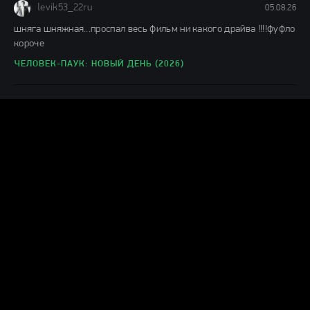
levik53_22ru
05.08.26
шняга шняжная...проспал весь фильм ни какого драйва !!!!фуфло
короче
ЧЕЛОВЕК-ПАУК: НОВЫЙ ДЕНЬ (2026)
Н
ник
04.08.26
Муть полная,1 из 10ти.Не тратьте время.
КАТАСТРОФА. УДАР ИЗ КОСМОСА (2026)
А
ага да
04.08.26
немое кино воскресло, были пару слов и фраз за первые 23
минуты, посмотрел 30 минут, музыку можно и по радио
МОТОР СИТИ (2026)
Г
Гость Александра
04.08.26