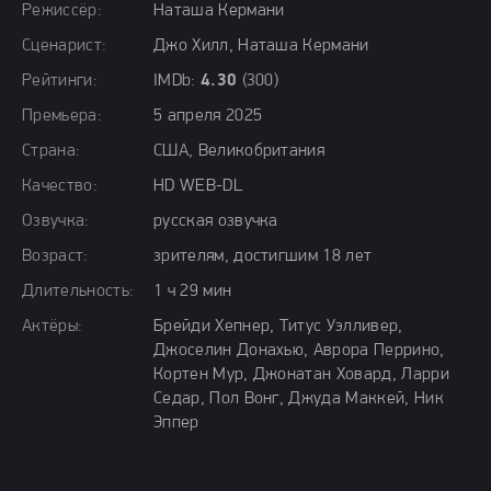
Режиссёр:
Наташа Кермани
Сценарист:
Джо Хилл, Наташа Кермани
Рейтинги:
IMDb:
4.30
(300)
Премьера:
5 апреля 2025
Страна:
США, Великобритания
Качество:
HD WEB-DL
Озвучка:
русская озвучка
Возраст:
зрителям, достигшим 18 лет
Длительность:
1 ч 29 мин
Актёры:
Брейди Хепнер, Титус Уэлливер,
Джоселин Донахью, Аврора Перрино,
Кортен Мур, Джонатан Ховард, Ларри
Седар, Пол Вонг, Джуда Маккей, Ник
Эппер