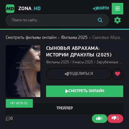
ZONA
.HD
ВОЙТИ
Смотреть фильмы онлайн
»
Фильмы 2025
» Сыновья Абрахама: Истории Дракулы (2025)
СЫНОВЬЯ АБРАХАМА:
ИСТОРИИ ДРАКУЛЫ (2025)
Фильмы 2025 / Ужасы 2025 / Зарубежные фильмы 2025 / Фильмы весны 2025 / Новинки кино 2025 / Последние фильмы 2025 / Смотреть фильмы онлайн
ПОДЕЛИТЬСЯ
СМОТРЕТЬ ОНЛАЙН
HD WEB-DL
ТРЕЙЛЕР
0
6
5