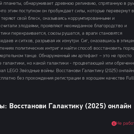
кой планеты, обнаруживает древнюю реликвию, спрятанную в ру
что этим поступком он пробуждает силы, которые перевернут 
и теряют свой блеск, оказываясь коррумпированными и
о считали злодеями, проявляют неожиданное благородство и
тики перекраивается, союзы рушатся, а враги становятся
даев и ситхов, разрывая их изнутри. Сиг, оказавшись в эпице
тениях политических интриг и найти способ восстановить поря
мертельном танце. Обнаруженный им артефакт – это не просто
е галактики, но какой галактики - процветающей или обречен
ал LEGO Звёздные войны: Восстанови Галактику (2025) онлайн
есплатно без прохождения регистрации в хорошем качестве Full
ы: Восстанови Галактику (2025) онлайн
Не рабо