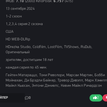
IMDb:
7.10
(2000) KinoPoisk:
6.757
(415)
13 сентября 2024
1-2 сезон
1,2,3,4 серия 2 сезона
США
HD WEB-DLRip
HDrezka Studio, Coldfilm, LostFilm, TVShows, RuDub,
Оригинальный
зрителям, достигшим 18 лет
:
каждая серия по 45 мин.
Гейтен Матараццо, Тони Револори, Марсаи Мартин, Бобби
Мойнахан, Ди Брэдли Бейкер, Тревор Дивэлл, Марк Хэмилл
Майкл Кьюсак, Энтони Дэниелс, Кевин Майкл Ричардсон
ЙЛЕР
0
2