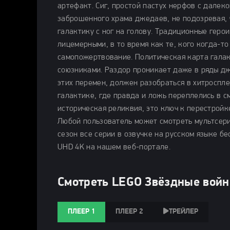
артефакт. Сиг, простой пастух нерфов с дале
заброшенного храма джедаев, не подозревая, 
галактику с ног на голову. Традиционные геро
лицемерными, в то время как те, кого когда-т
самопожертвование. Политическая карта галак
союзниками. Раздор проникает даже в ряды дже
этих перемен, должен разобраться в хитроспле
галактике, где правда и ложь переплелись в с
историческая реликвия, это ключ к перестройк
Любой пользователь может смотреть мультсери
сезон все серии в озвучке на русском языке б
UHD 4K на нашем веб-портале.
Смотреть LEGO Звёздные войн
ПЛЕЕР 1
ПЛЕЕР 2
ТРЕЙЛЕР