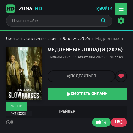
ZONA
.HD
ВОЙТИ
Смотреть фильмы онлайн
»
Фильмы 2025
» Медленные лошади (2025)
МЕДЛЕННЫЕ ЛОШАДИ (2025)
Фильмы 2025 / Детективы 2025 / Триллеры 2025 / Сериалы 2025 / Сериалы 4K / Сериалы в озвучке TVShows / Сериалы в озвучке LostFilm / Сериалы в озвучке HDrezka Studio / Смотреть фильмы онлайн
ПОДЕЛИТЬСЯ
СМОТРЕТЬ ОНЛАЙН
4K UHD
ТРЕЙЛЕР
1-5 СЕЗОН
0
14
2