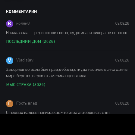
Фильмы 2024 / Популярные фильмы / Смотреть
фильмы онлайн
КОММЕНТАРИИ
148 мин.
К
колян8
09.08.26
Еbaaaaaaaa......редкостное говно, нудятина, и нихера не понятно
ПОСЛЕДНИЙ ДОМ (2026)
V
Vladislav
09.08.26
Задорнов во всем был прав,дебилы,откуда насилие всяка х..ня в
мире берется,верно от американцев хвала
МЫС СТРАХА (2026)
Г
Гость влад
08.08.26
С первых кадров понимаешь,что игра актеров,как снят
фильм,заслуживает просмотра. отличное кино.
ПОСЛЕДНИЙ ДОМ (2026)