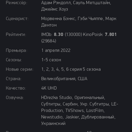
Режиссёр:
Адам Рэндолл, Сауль Метцштайн,
Джеймс Хоуз
Сценарист:
Морвенна Бэнкс, Гэби Чьяппе, Марк
Дентон
Рейтинги:
IMDb:
8.30
(130000) KinoPoisk:
7.801
(29684)
Премьера:
1 апреля 2022
Сезоны:
1-5 сезон
Новые серии:
1, 2, 3, 4, 5, 6 серия 5 сезона
Страна:
Великобритания, США
Качество:
4K UHD
Озвучка:
HDrezka Studio, Оригинальный,
Субтитры, Сербин, Укр. Субтитры, LE-
Production, TVShows, LostFilm,
Newstudio, Jaskier, Дублированный,
Украинский