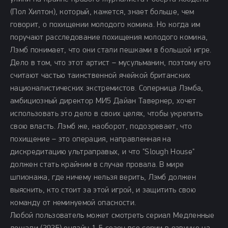
(Пол Хилтон), который, кажется, знает больше, чем
говорит, о похищении молодого комика. Но когда им
поручают расследование похищения молодого комика,
Лэмб понимает, что они стали пешками в большой игре.
Дело в том, что этот артист – мусульманин, поэтому его
считают частью таинственной ячейкой британских
националистических экстремистов. Соперница Лэмба,
амбициозный директор МИ5 Дайан Тавернер, хочет
использовать это дело в своих целях, чтобы укрепить
свою власть. Лэмб же, наоборот, подозревает, что
похищение – это операция, направленная на
дискредитацию ультраправых, и что "Slough House"
должен стать крайним в случае провала. В мире
шпионажа, где ничему нельзя верить, Лэмб должен
выяснить, кто стоит за этой игрой, и защитить свою
команду от неминуемой опасности.
Любой пользователь может смотреть сериал Медленные