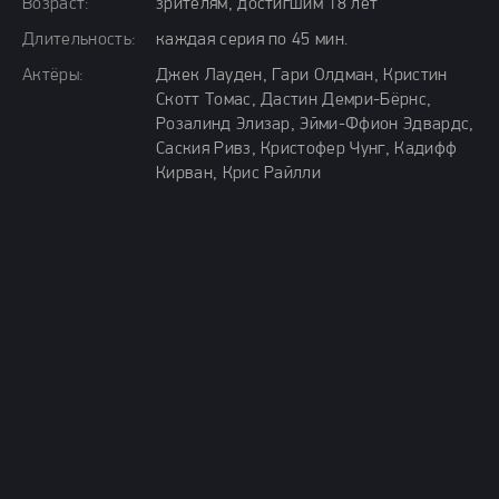
Возраст:
зрителям, достигшим 18 лет
Длительность:
каждая серия по 45 мин.
Актёры:
Джек Лауден, Гари Олдман, Кристин
Скотт Томас, Дастин Демри-Бёрнс,
Розалинд Элизар, Эйми-Ффион Эдвардс,
Саския Ривз, Кристофер Чунг, Кадифф
Кирван, Крис Райлли