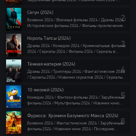
Зарубежные фильмы 2024 / Новинки кино 2024 /
Последние фильмы 2024 / Фильмы лета 2024 /
Фильмы 4K / Фильмы 2024 / Популярные фильмы /
Сёгун (2024)
Смотреть фильмы онлайн
Боевики 2024 / Военные фильмы 2024 / Драмы 2024 /
118 мин.
Исторические фильмы 2024 / Фильмы-приключения
2024 / Сериалы 2024 / Новинки сериалов 2024 /
Сериалы 4K / Фильмы 2024 / Сериалы в озвучке
Король Талсы (2024)
TVShows / Сериалы в озвучке LostFilm / Сериалы в
Драмы 2024 / Комедии 2024 / Криминальные фильмы
озвучке HDrezka Studio / Смотреть фильмы онлайн
2024 / Сериалы 2024 / Фильмы 2024 / Сериалы в
все серии по 45 минут
озвучке TVShows / Сериалы в озвучке LostFilm /
Сериалы в озвучке HDrezka Studio / Смотреть фильмы
Тёмная материя (2024)
онлайн
Драмы 2024 / Триллеры 2024 / Фантастические 2024
40 мин
/ Сериалы 2024 / Новинки сериалов 2024 / Сериалы
4K / Фильмы 2024 / Сериалы в озвучке TVShows /
Сериалы в озвучке LostFilm / Сериалы в озвучке
10 жизней (2024)
HDrezka Studio / Смотреть фильмы онлайн
Комедии 2024 / Фэнтези фильмы 2024 / Зарубежные
все серии по 45 мин.
фильмы 2024 / Мультфильмы 2024 / Новинки кино
2024 / Последние фильмы 2024 / Фильмы весны 2024
/ Фильмы 2024 / Популярные фильмы / Смотреть
Фуриоса: Хроники Безумного Макса (2024)
фильмы онлайн
Боевики 2024 / Фантастические 2024 / Зарубежные
88 мин.
фильмы 2024 / Новинки кино 2024 / Последние
фильмы 2024 / Фильмы лета 2024 / Фильмы 4K /