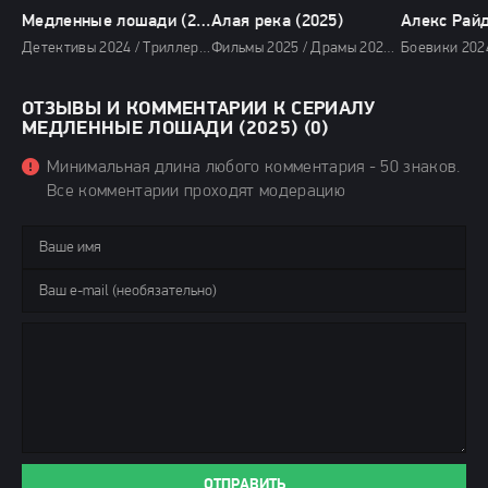
Медленные лошади (2024)
Алая река (2025)
Алекс Райд
Детективы 2024 / Триллеры 2024 / Сериалы 2024 / Фильмы 2024 / Сериалы в озвучке TVShows / Сериалы в озвучке LostFilm / Сериалы в озвучке HDrezka Studio / Сериалы в озвучке Newstudio / Смотреть фильмы онлайн
Фильмы 2025 / Драмы 2025 / Триллеры 2025 / Сериалы 2025 / Сериалы 4K / Сериалы весны 2025 / Новинки сериалов 2025 / Смотреть фильмы онлайн
ОТЗЫВЫ И КОММЕНТАРИИ К СЕРИАЛУ
МЕДЛЕННЫЕ ЛОШАДИ (2025) (0)
Минимальная длина любого комментария - 50 знаков.
Все комментарии проходят модерацию
ОТПРАВИТЬ