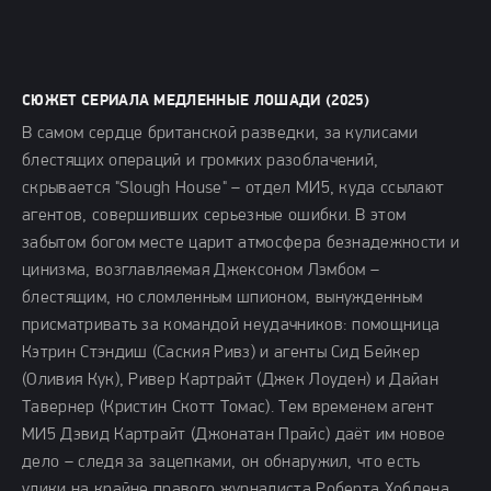
СЮЖЕТ СЕРИАЛА МЕДЛЕННЫЕ ЛОШАДИ (2025)
В самом сердце британской разведки, за кулисами
блестящих операций и громких разоблачений,
скрывается "Slough House" – отдел МИ5, куда ссылают
агентов, совершивших серьезные ошибки. В этом
забытом богом месте царит атмосфера безнадежности и
цинизма, возглавляемая Джексоном Лэмбом –
блестящим, но сломленным шпионом, вынужденным
присматривать за командой неудачников: помощница
Кэтрин Стэндиш (Саския Ривз) и агенты Сид Бейкер
(Оливия Кук), Ривер Картрайт (Джек Лоуден) и Дайан
Тавернер (Кристин Скотт Томас). Тем временем агент
МИ5 Дэвид Картрайт (Джонатан Прайс) даёт им новое
дело – следя за зацепками, он обнаружил, что есть
улики на крайне правого журналиста Роберта Хобдена