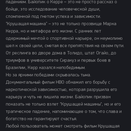
падением. Байопик о Керре – это не просто рассказ о
бойце, это исследование человеческой души,
сломленной под гнетом успеха и зависимости.
"Крушащая машина" – это не только прозвище Марка
Керра, но и метафора его жизни. С ранних лет
одержимый мечтой о спортивной карьере, он неумолимо
шел к своей цели, сметая все препятствия на своем пути.
От реслинга во дворе дома в Толидо, штат Огайо, до
триумфов в университете Сиракуз и первых боев в
Бразилии, Керр казался непобедимым.
Но за яркими победами скрывалась тьма.
Документальный фильм HBO обнажил его борьбу с
наркотической зависимостью, которая разрушила его
карьеру и чуть не лишила жизни. Байопик призван
показать не только взлет "Крушащей машины", но и его
трагическое падение, напоминающее о том, что слава и
богатство не гарантируют счастья.
Любой пользователь может смотреть фильм Крушащая