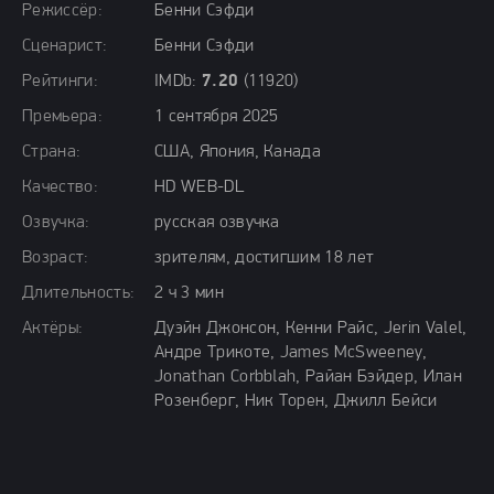
Режиссёр:
Бенни Сэфди
Сценарист:
Бенни Сэфди
Рейтинги:
IMDb:
7.20
(11920)
Премьера:
1 сентября 2025
Страна:
США, Япония, Канада
Качество:
HD WEB-DL
Озвучка:
русская озвучка
Возраст:
зрителям, достигшим 18 лет
Длительность:
2 ч 3 мин
Актёры:
Дуэйн Джонсон, Кенни Райс, Jerin Valel,
Андре Трикоте, James McSweeney,
Jonathan Corbblah, Райан Бэйдер, Илан
Розенберг, Ник Торен, Джилл Бейси