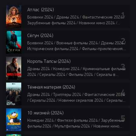
Атлас (2024)
Боевики 2024 / Драмы 2024 / Фантастические 2024 /
Зарубежные фильмы 2024 / Новинки кино 2024 /
Последние фильмы 2024 / Фильмы лета 2024 /
Фильмы 4K / Фильмы 2024 / Популярные фильмы /
Сёгун (2024)
Смотреть фильмы онлайн
Боевики 2024 / Военные фильмы 2024 / Драмы 2024 /
118 мин.
Исторические фильмы 2024 / Фильмы-приключения
2024 / Сериалы 2024 / Новинки сериалов 2024 /
Сериалы 4K / Фильмы 2024 / Сериалы в озвучке
Король Талсы (2024)
TVShows / Сериалы в озвучке LostFilm / Сериалы в
Драмы 2024 / Комедии 2024 / Криминальные фильмы
озвучке HDrezka Studio / Смотреть фильмы онлайн
2024 / Сериалы 2024 / Фильмы 2024 / Сериалы в
все серии по 45 минут
озвучке TVShows / Сериалы в озвучке LostFilm /
Сериалы в озвучке HDrezka Studio / Смотреть фильмы
Тёмная материя (2024)
онлайн
Драмы 2024 / Триллеры 2024 / Фантастические 2024
40 мин
/ Сериалы 2024 / Новинки сериалов 2024 / Сериалы
4K / Фильмы 2024 / Сериалы в озвучке TVShows /
Сериалы в озвучке LostFilm / Сериалы в озвучке
10 жизней (2024)
HDrezka Studio / Смотреть фильмы онлайн
Комедии 2024 / Фэнтези фильмы 2024 / Зарубежные
все серии по 45 мин.
фильмы 2024 / Мультфильмы 2024 / Новинки кино
2024 / Последние фильмы 2024 / Фильмы весны 2024