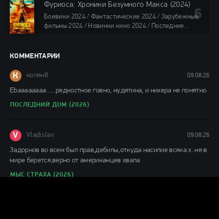
/ Фильмы 2024 / Популярные фильмы / Смотреть
Фуриоса: Хроники Безумного Макса (2024)
фильмы онлайн
Боевики 2024 / Фантастические 2024 / Зарубежные
88 мин.
фильмы 2024 / Новинки кино 2024 / Последние
фильмы 2024 / Фильмы лета 2024 / Фильмы 4K /
Фильмы 2024 / Популярные фильмы / Смотреть
фильмы онлайн
КОММЕНТАРИИ
148 мин.
К
колян8
09.08.26
Еbaaaaaaaa......редкостное говно, нудятина, и нихера не понятно
ПОСЛЕДНИЙ ДОМ (2026)
V
Vladislav
09.08.26
Задорнов во всем был прав,дебилы,откуда насилие всяка х..ня в
мире берется,верно от американцев хвала
МЫС СТРАХА (2026)
Г
Гость влад
08.08.26