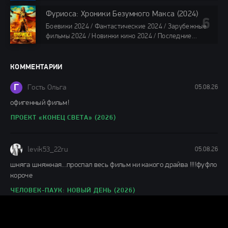
2024 / Последние фильмы 2024 / Фильмы весны 2024
/ Фильмы 2024 / Популярные фильмы / Смотреть
Фуриоса: Хроники Безумного Макса (2024)
фильмы онлайн
Боевики 2024 / Фантастические 2024 / Зарубежные
88 мин.
фильмы 2024 / Новинки кино 2024 / Последние
фильмы 2024 / Фильмы лета 2024 / Фильмы 4K /
Фильмы 2024 / Популярные фильмы / Смотреть
фильмы онлайн
КОММЕНТАРИИ
148 мин.
Г
Гость Ольга
05.08.26
офигенный фильм!
ПРОЕКТ «КОНЕЦ СВЕТА» (2026)
levik53_22ru
05.08.26
шняга шняжная...проспал весь фильм ни какого драйва !!!!фуфло
короче
ЧЕЛОВЕК-ПАУК: НОВЫЙ ДЕНЬ (2026)
Н
ник
04.08.26