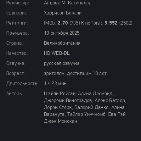
Режиссёр:
Андреа М. Катинелла
Сценарист:
Харрисон Боксли
Рейтинги:
IMDb:
2.70
(735) KinoPoisk:
3.552
(2502)
Премьера:
10 октября 2025
Страна:
Великобритания
Качество:
HD WEB-DL
Озвучка:
русская озвучка
Возраст:
зрителям, достигшим 18 лет
Длительность:
1 ч 23 мин
Актёры:
Шэйли Рейган, Алина Десмонд,
Джереми Виноградов, Алекс Батлер,
Лорен Стерк, Валерий Данко, Алина
Варакута, Тайлер Уинчкомб, Ева Рэй,
Джек Монохан