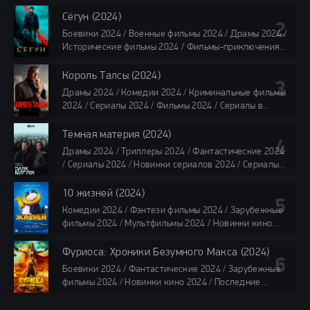
Последние фильмы 2024 / Фильмы лета 2024 /
Фильмы 4K / Фильмы 2024 / Популярные фильмы /
Сёгун (2024)
Смотреть фильмы онлайн
Боевики 2024 / Военные фильмы 2024 / Драмы 2024 /
118 мин.
Исторические фильмы 2024 / Фильмы-приключения
2024 / Сериалы 2024 / Новинки сериалов 2024 /
Сериалы 4K / Фильмы 2024 / Сериалы в озвучке
Король Талсы (2024)
TVShows / Сериалы в озвучке LostFilm / Сериалы в
Драмы 2024 / Комедии 2024 / Криминальные фильмы
озвучке HDrezka Studio / Смотреть фильмы онлайн
2024 / Сериалы 2024 / Фильмы 2024 / Сериалы в
все серии по 45 минут
озвучке TVShows / Сериалы в озвучке LostFilm /
Сериалы в озвучке HDrezka Studio / Смотреть фильмы
Тёмная материя (2024)
онлайн
Драмы 2024 / Триллеры 2024 / Фантастические 2024
40 мин
/ Сериалы 2024 / Новинки сериалов 2024 / Сериалы
4K / Фильмы 2024 / Сериалы в озвучке TVShows /
Сериалы в озвучке LostFilm / Сериалы в озвучке
10 жизней (2024)
HDrezka Studio / Смотреть фильмы онлайн
Комедии 2024 / Фэнтези фильмы 2024 / Зарубежные
все серии по 45 мин.
фильмы 2024 / Мультфильмы 2024 / Новинки кино
2024 / Последние фильмы 2024 / Фильмы весны 2024
/ Фильмы 2024 / Популярные фильмы / Смотреть
Фуриоса: Хроники Безумного Макса (2024)
фильмы онлайн
Боевики 2024 / Фантастические 2024 / Зарубежные
88 мин.
фильмы 2024 / Новинки кино 2024 / Последние
фильмы 2024 / Фильмы лета 2024 / Фильмы 4K /
Фильмы 2024 / Популярные фильмы / Смотреть