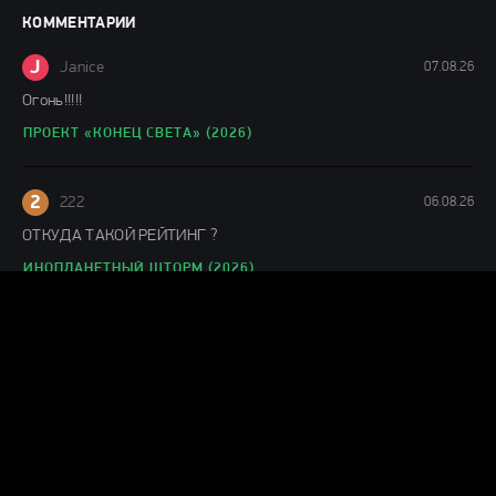
фильмы онлайн
КОММЕНТАРИИ
148 мин.
J
Janice
07.08.26
Огонь!!!!!
ПРОЕКТ «КОНЕЦ СВЕТА» (2026)
2
222
06.08.26
ОТКУДА ТАКОЙ РЕЙТИНГ ?
ИНОПЛАНЕТНЫЙ ШТОРМ (2026)
J
Julianne
06.08.26
Понравился фильм
ЛАКОМЫЙ КУСОК (2026)
Г
Гость Ольга
05.08.26