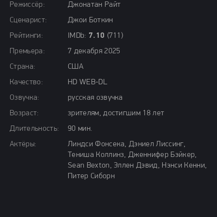
Режиссёр:
Джонатан Райт
Сценарист:
Джои Боткин
Рейтинги:
IMDb:
7.10
(711)
Премьера:
7 декабря 2025
Страна:
США
Качество:
HD WEB-DL
Озвучка:
русская озвучка
Возраст:
зрителям, достигшим 18 лет
Длительность:
90 мин.
Актёры:
Линдси Фонсека, Дэниел Лиссинг,
Тениша Коллинз, Дженнифер Бэйкер,
Sean Bexton, Эллен Дэвид, Нэнси Кенни,
Питер Сиборн