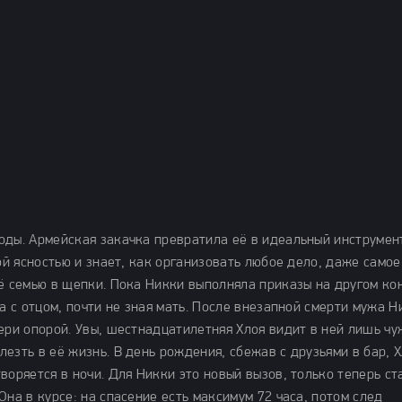
оды. Армейская закачка превратила её в идеальный инструмен
ой ясностью и знает, как организовать любое дело, даже самое
её семью в щепки. Пока Никки выполняла приказы на другом ко
а с отцом, почти не зная мать. После внезапной смерти мужа Н
ери опорой. Увы, шестнадцатилетняя Хлоя видит в ней лишь чу
езть в её жизнь. В день рождения, сбежав с друзьями в бар, 
воряется в ночи. Для Никки это новый вызов, только теперь ст
Она в курсе: на спасение есть максимум 72 часа, потом след