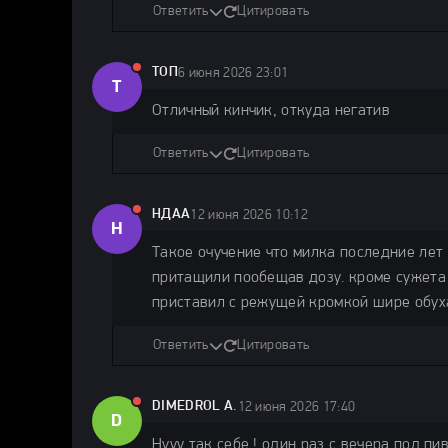
Ответить
Цитировать
ТОП
6 июня 2026 23:01
Т
Отличный кинчик, откуда негатив
Ответить
Цитировать
НДАА
12 июня 2026 10:12
Н
Такое очучение что милка последние лет 
притащили пообещав дозу. кроме сужета 
приставил с режущей кромкой шире обуха
Ответить
Цитировать
DIMEDROL A.
12 июня 2026 17:40
D
Нууу так себе ! один раз с вечера под пи