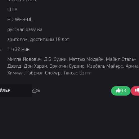
9 марта 2026
США
HD WEB-DL
русская озвучка
зрителям, достигшим 18 лет
:
1 ч 32 мин
Милла Йовович, Д.Б. Суини, Мэттью Модайн, Майкл Сталь-
Дэвид, Дон Харви, Бруклин Судано, Изабель Майерс, Арика
Химмел, Гэбриэл Слойер, Тексас Бэттл
ЙЛЕР
6
33