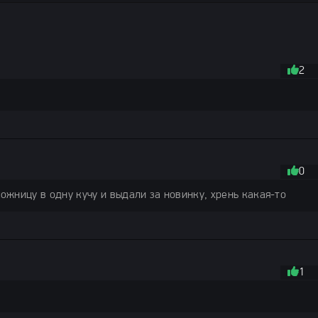
2
0
жницу в одну кучу и выдали за новинку, хрень какая-то
1