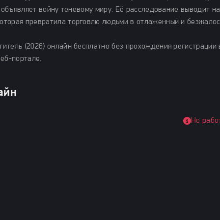
а объявляет войну теневому миру. Её расследование выводит н
оторая превратила торговлю людьми в отлаженный и безжало
итель (2026) онлайн бесплатно без прохождения регистрации 
веб-портале.
айн
Не рабо