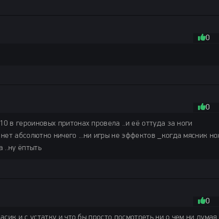
0
0
10 в героиновых притонах провела ..и её оттуда за ноги
нет абсолютно ничего ...ни игры не эффектов _когда мясник н
 ..ну ёптыть
0
васик и с устатку и что бы просто посмотреть ни о чем ни думая