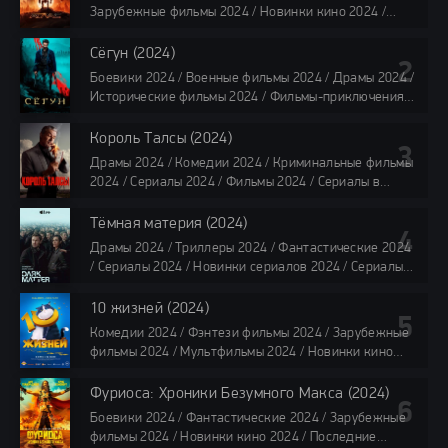
Зарубежные фильмы 2024 / Новинки кино 2024 /
Последние фильмы 2024 / Фильмы лета 2024 /
Фильмы 4K / Фильмы 2024 / Популярные фильмы /
Сёгун (2024)
Смотреть фильмы онлайн
Боевики 2024 / Военные фильмы 2024 / Драмы 2024 /
118 мин.
Исторические фильмы 2024 / Фильмы-приключения
2024 / Сериалы 2024 / Новинки сериалов 2024 /
Сериалы 4K / Фильмы 2024 / Сериалы в озвучке
Король Талсы (2024)
TVShows / Сериалы в озвучке LostFilm / Сериалы в
Драмы 2024 / Комедии 2024 / Криминальные фильмы
озвучке HDrezka Studio / Смотреть фильмы онлайн
2024 / Сериалы 2024 / Фильмы 2024 / Сериалы в
все серии по 45 минут
озвучке TVShows / Сериалы в озвучке LostFilm /
Сериалы в озвучке HDrezka Studio / Смотреть фильмы
Тёмная материя (2024)
онлайн
Драмы 2024 / Триллеры 2024 / Фантастические 2024
40 мин
/ Сериалы 2024 / Новинки сериалов 2024 / Сериалы
4K / Фильмы 2024 / Сериалы в озвучке TVShows /
Сериалы в озвучке LostFilm / Сериалы в озвучке
10 жизней (2024)
HDrezka Studio / Смотреть фильмы онлайн
Комедии 2024 / Фэнтези фильмы 2024 / Зарубежные
все серии по 45 мин.
фильмы 2024 / Мультфильмы 2024 / Новинки кино
2024 / Последние фильмы 2024 / Фильмы весны 2024
/ Фильмы 2024 / Популярные фильмы / Смотреть
Фуриоса: Хроники Безумного Макса (2024)
фильмы онлайн
Боевики 2024 / Фантастические 2024 / Зарубежные
88 мин.
фильмы 2024 / Новинки кино 2024 / Последние