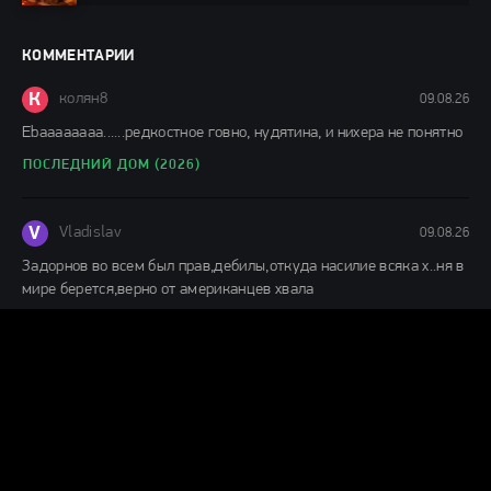
фильмы 2024 / Фильмы лета 2024 / Фильмы 4K /
Фильмы 2024 / Популярные фильмы / Смотреть
фильмы онлайн
КОММЕНТАРИИ
148 мин.
К
колян8
09.08.26
Еbaaaaaaaa......редкостное говно, нудятина, и нихера не понятно
ПОСЛЕДНИЙ ДОМ (2026)
V
Vladislav
09.08.26
Задорнов во всем был прав,дебилы,откуда насилие всяка х..ня в
мире берется,верно от американцев хвала
МЫС СТРАХА (2026)
Г
Гость влад
08.08.26
С первых кадров понимаешь,что игра актеров,как снят
фильм,заслуживает просмотра. отличное кино.
ПОСЛЕДНИЙ ДОМ (2026)